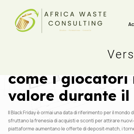
Ac
lamine58
0 Comments
Vers
Strategie di fedel
come i giocatori
valore durante il
Il Black Friday è ormai una data di riferimento per il mondo 
sfruttano la frenesia di acquisti e sconti per attirare nuovi 
piattaforme aumentano le offerte di deposit‑match, i torne