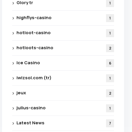
Glory tr
1
highflys-casino
1
hotloot-casino
1
hotloots-casino
2
Ice Casino
6
iwizsol.com (tr)
1
jeux
2
julius-casino
1
Latest News
7