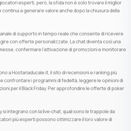
catori esperti, però, la sfida non è solo trovare il miglior
e continui a generare valore anche dopo la chiusura della
 canale di supporto in tempo reale che consente di ricevere
agire con offerte personalizzate. La chat diventa così una
messe, confermare l’attivazione di promozioni e monitorare
no a Hostariaducale.it, il sito di recensioni e ranking più
ile confrontare i programmi di fedeltà, leggere le opinioni di
zioni per il Black Friday. Per approfondire le offerte di poker
 si integrano con la live‑chat, quali sono le trappole da
atori più esperti possono ottimizzare il loro valore di