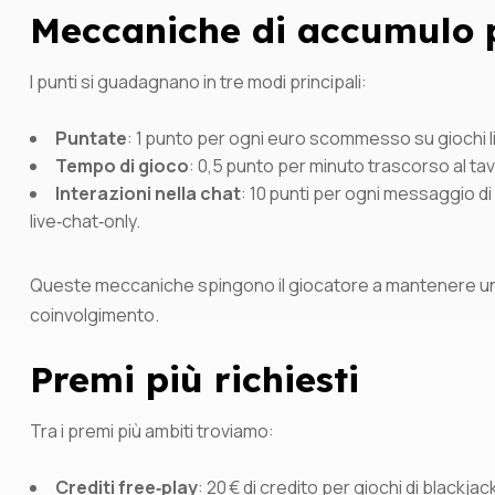
Meccaniche di accumulo 
I punti si guadagnano in tre modi principali:
Puntate
: 1 punto per ogni euro scommesso su giochi li
Tempo di gioco
: 0,5 punto per minuto trascorso al tav
Interazioni nella chat
: 10 punti per ogni messaggio di
live‑chat‑only.
Queste meccaniche spingono il giocatore a mantenere una
coinvolgimento.
Premi più richiesti
Tra i premi più ambiti troviamo:
Crediti free‑play
: 20 € di credito per giochi di blackjac