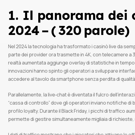
1. Il panorama dei c
2024 – ( 320 parole)
Nel 2024 la tecnologia ha trasformato i casinò live da sem
parte dei provider ora trasmette in 4K, con telecamere a 3
realtà aumentata aggiunge overlay di statistiche in tempo r
innovazioni hanno spinto gli operatori a sviluppare interf
accedere al tavolo da smartphone senza perdita di qualità
Parallelamente, la live‑chat è diventata il fulcro dell’inter
“cassa di controllo” dove gli operatori inviano notifiche di b
profilo loyalty. Durante il Black Friday, i picchi di traffico
permette di gestire simultaneamente migliaia di richieste, 
I dati di traffico mostrano che i giocatori che attivano le o