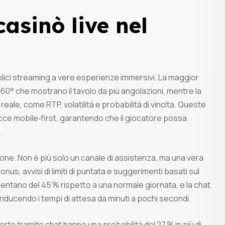
asinò live nel
plici streaming a vere esperienze immersivi. La maggior
60° che mostrano il tavolo da più angolazioni, mentre la
eale, come RTP, volatilità e probabilità di vincita. Queste
acce mobile‑first, garantendo che il giocatore possa
.
azione. Non è più solo un canale di assistenza, ma una vera
onus, avvisi di limiti di puntata e suggerimenti basati sul
 aumentano del 45 % rispetto a una normale giornata, e la chat
riducendo i tempi di attesa da minuti a pochi secondi.
fferte tramite chat hanno una probabilità del 27 % in più di