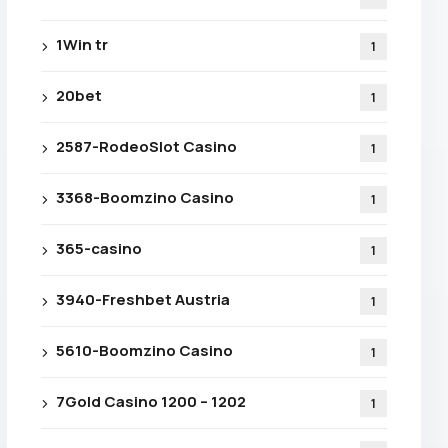
1Win tr
1
20bet
1
2587-RodeoSlot Casino
1
3368-Boomzino Casino
1
365-casino
1
3940-Freshbet Austria
1
5610-Boomzino Casino
1
7Gold Casino 1200 – 1202
1