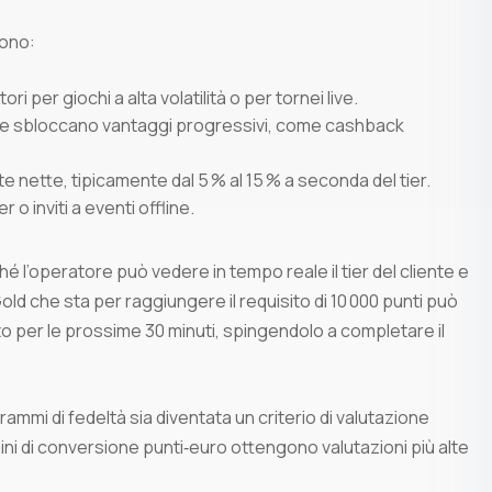
dono:
 per giochi a alta volatilità o per tornei live.
m) che sbloccano vantaggi progressivi, come cashback
te nette, tipicamente dal 5 % al 15 % a seconda del tier.
er o inviti a eventi offline.
hé l’operatore può vedere in tempo reale il tier del cliente e
Abonne
d che sta per raggiungere il requisito di 10 000 punti può
o per le prossime 30 minuti, spingendolo a completare il
Aux Mi
Jour !
mmi di fedeltà sia diventata un criterio di valutazione
ni di conversione punti‑euro ottengono valutazioni più alte