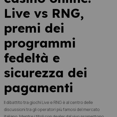
Live vs RNG,
premi dei
programmi
fedeltà e
sicurezza dei
pagamenti
Il dibattito tra giochi Live e RNG è al centro delle
discussioni tra gli operatori più famosi del mercato
italiano. Mentre i titoli con dealer dal vivo promettono