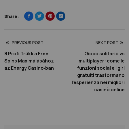
Share:
PREVIOUS POST
NEXT POST
8 Profi Trükk a Free
Gioco solitario vs
Spins Maximálásához
multiplayer: come le
az Energy Casino‑ban
funzioni social e i giri
gratuiti trasformano
l’esperienza nei migliori
casinò online