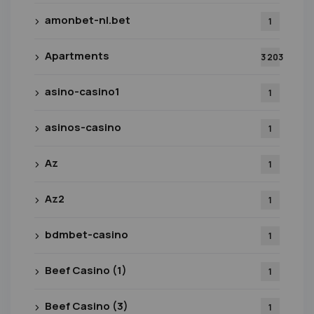
amonbet-nl.bet
1
Apartments
3 203
asino-casino1
1
asinos-casino
1
Az
1
Az2
1
bdmbet-casino
1
Beef Casino (1)
1
Beef Casino (3)
1