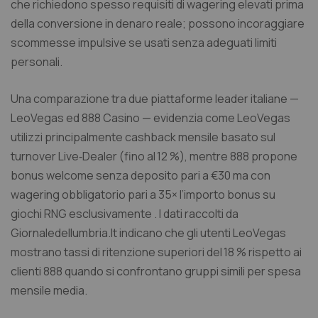
che richiedono spesso requisiti di wagering elevati prima
della conversione in denaro reale; possono incoraggiare
scommesse impulsive se usati senza adeguati limiti
personali.​
Una comparazione tra due piattaforme leader italiane —
LeoVegas ed 888 Casino — evidenzia come LeoVegas
utilizzi principalmente cashback mensile basato sul
turnover Live‑Dealer (fino al 12 %), mentre 888 propone
bonus welcome senza deposito pari a €30 ma con
wagering obbligatorio pari a 35× l’importo bonus su
giochi RNG esclusivamente . I dati raccolti da
Giornaledellumbria.It indicano che gli utenti LeoVegas
mostrano tassi di ritenzione superiori del 18 % rispetto ai
clienti 888 quando si confrontano gruppi simili per spesa
mensile media.