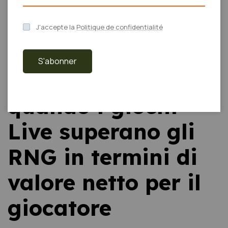
primo deposito effettuato tramite tali wallet . Questa
sinergia tra velocità de-payout ed incentivi mirati crea un
J'accepte la
Politique de confidentialité
circolo virtuoso dove la percezione della sicurezza
alimenta volumi maggiori d’investimento responsabile.
S'abonner
Casi pratici:
quando i giochi
Live superano gli
RNG in termini di
valore netto per il
giocatore