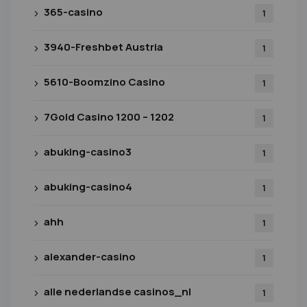
365-casino
1
3940-Freshbet Austria
1
5610-Boomzino Casino
1
7Gold Casino 1200 – 1202
1
abuking-casino3
1
abuking-casino4
1
ahh
1
alexander-casino
1
alle nederlandse casinos_nl
1