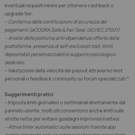
eventuali requisiti minimi per ottenere cashback o
upgrade tier.
– Conferma delle certificazioni di sicurezza dei
pagamenti (eCOGRA Safe & Fair Seal, ISO/IEC 27001).
– Analisi delle politiche anti‑dipendenza offerte dalla
piattaforma: presenza di self‑exclusion tool, limiti
depositabili personalizzabili e supporto psicologico
dedicato.
– Valutazione della velocità dei payout attraverso test
personali o feedback community su forum specializzati.*
Suggerimenti pratici
– Imposta limiti giornalieri o settimanali direttamente dal
pannello utente; molti siti consentono anche limiti sulle
vincite nette per evitare guadagni improvvisi inattesi.
– Attiva timer automatici sulle sessioni tramite app