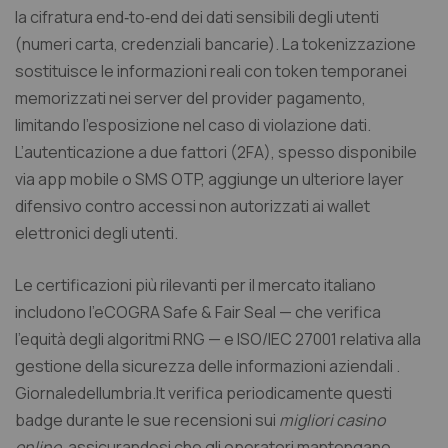
la cifratura end‑to‑end dei dati sensibili degli utenti
(numeri carta, credenziali bancarie). La tokenizzazione
sostituisce le informazioni reali con token temporanei
memorizzati nei server del provider pagamento,
limitando l’esposizione nel caso di violazione dati.
L’autenticazione a due fattori (2FA), spesso disponibile
via app mobile o SMS OTP, aggiunge un ulteriore layer
difensivo contro accessi non autorizzati ai wallet
elettronici degli utenti.​
Le certificazioni più rilevanti per il mercato italiano
includono l’eCOGRA Safe & Fair Seal — che verifica
l’equità degli algoritmi RNG — e ISO/IEC 27001 relativa alla
gestione della sicurezza delle informazioni aziendali .
Giornaledellumbria.It verifica periodicamente questi
badge durante le sue recensioni sui
migliori casino
online
, assicurandosi che gli operatori mantengano