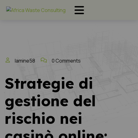
lamine58
0 Comments
Strategie di
gestione del
rischio nei
casinò online: