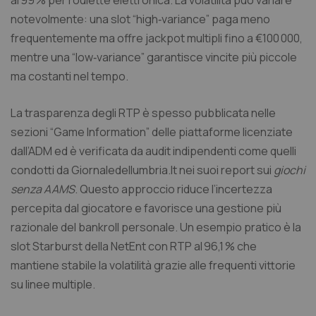
al 99 % per roulette elettronica. La volatilità può variare
notevolmente: una slot “high‑variance” paga meno
frequentemente ma offre jackpot multipli fino a €100 000,
mentre una “low‑variance” garantisce vincite più piccole
ma costanti nel tempo.
La trasparenza degli RTP è spesso pubblicata nelle
sezioni “Game Information” delle piattaforme licenziate
dall’ADM ed è verificata da audit indipendenti come quelli
condotti da Giornaledellumbria.It nei suoi report sui
giochi
senza AAMS
. Questo approccio riduce l’incertezza
percepita dal giocatore e favorisce una gestione più
razionale del bankroll personale. Un esempio pratico è la
slot Starburst della NetEnt con RTP al 96,1 % che
mantiene stabile la volatilità grazie alle frequenti vittorie
su linee multiple.