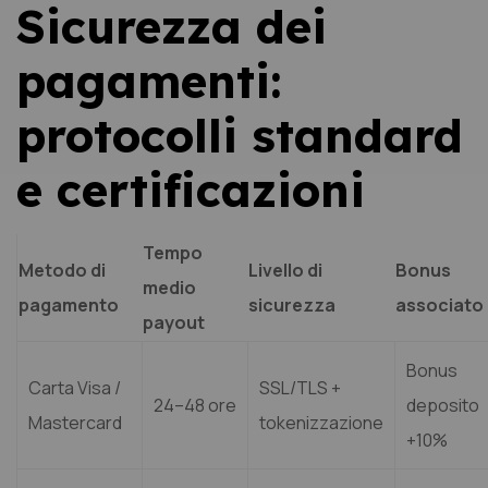
Sicurezza dei
pagamenti:
protocolli standard
e certificazioni
Tempo
Metodo di
Livello di
Bonus
medio
pagamento
sicurezza
associato
payout
Bonus
Carta Visa /
SSL/TLS +
24–48 ore
deposito
Mastercard
tokenizzazione
+10%