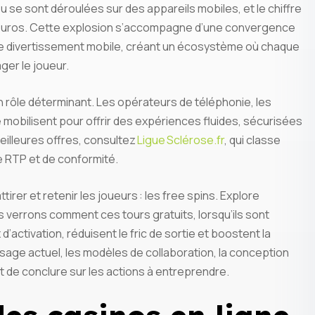
 se sont déroulées sur des appareils mobiles, et le chiffre
 d’euros. Cette explosion s’accompagne d’une convergence
s de divertissement mobile, créant un écosystème où chaque
ger le joueur.
n rôle déterminant. Les opérateurs de téléphonie, les
e mobilisent pour offrir des expériences fluides, sécurisées
illeures offres, consultez
Ligue Sclérose.fr
, qui classe
 RTP et de conformité.
ttirer et retenir les joueurs : les free spins. Explore
us verrons comment ces tours gratuits, lorsqu’ils sont
’activation, réduisent le fric de sortie et boostent la
aysage actuel, les modèles de collaboration, la conception
t de conclure sur les actions à entreprendre.