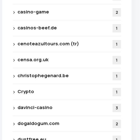
casino-game
2
casinos-beef.de
1
e confidentialité
cenoteazultours.com (tr)
1
censa.org.uk
1
christophegenard.be
1
Crypto
1
davinci-casino
3
dogaldogum.com
2
dustfree.eu
1