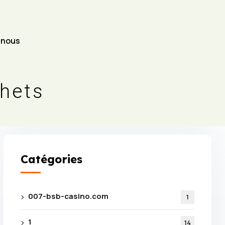
-nous
chets
Catégories
007-bsb-casino.com
1
1
14