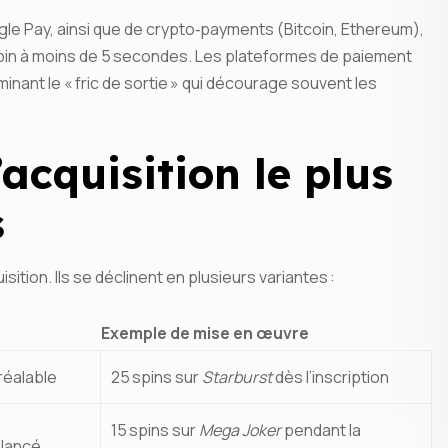
le Pay, ainsi que de crypto‑payments (Bitcoin, Ethereum),
spin à moins de 5 secondes. Les plateformes de paiement
inant le « fric de sortie » qui décourage souvent les
d’acquisition le plus
s
sition. Ils se déclinent en plusieurs variantes :
Exemple de mise en œuvre
réalable
25 spins sur
Starburst
dès l’inscription
15 spins sur
Mega Joker
pendant la
 lancé