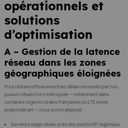
opérationnels et
solutions
d’optimisation
A – Gestion de la latence
réseau dans les zones
géographiques éloignées
Pour réduire efficacement les délais ressentis par nos
joueurs situés hors métropole — notamment dans
certaines régions rurales françaises où LTE reste
prépondérant — nous avons déployé :
Serveurs edge situés près des points IXP régionaux