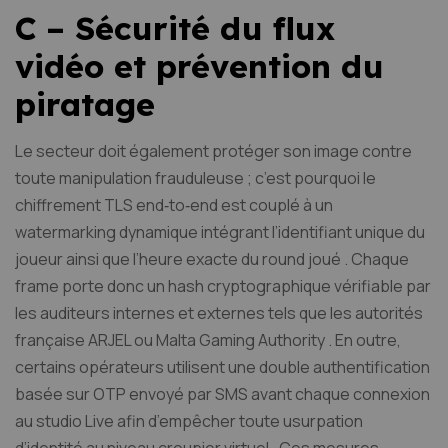
C – Sécurité du flux
vidéo et prévention du
piratage
Le secteur doit également protéger son image contre
toute manipulation frauduleuse ; c’est pourquoi le
chiffrement TLS end‑to‑end est couplé à un
watermarking dynamique intégrant l’identifiant unique du
joueur ainsi que l’heure exacte du round joué . Chaque
frame porte donc un hash cryptographique vérifiable par
les auditeurs internes et externes tels que les autorités
française ARJEL ou Malta Gaming Authority . En outre,
certains opérateurs utilisent une double authentification
basée sur OTP envoyé par SMS avant chaque connexion
au studio Live afin d’empêcher toute usurpation