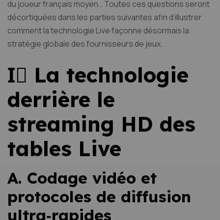
du joueur français moyen… Toutes ces questions seront
décortiquées dans les parties suivantes afin d’illustrer
comment la technologie Live façonne désormais la
stratégie globale des fournisseurs de jeux.
I️⃣ La technologie
derrière le
streaming HD des
tables Live
A. Codage vidéo et
protocoles de diffusion
ultra‑rapides