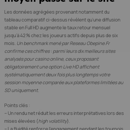
Les données agrégées provenant notamment du
tableau comparatif ci-dessus révèlent qu’une diffusion
stable en Full HD augmente le taux retour mensuel
jusqu’à 42 % chez les joueurs actifs depuis plus de six
mois
. Un benchmark mené par Reseau Obepine.Fr
confirme ces chiffres : parmi leurs dix meilleurs sites
analysés pour casino online, ceux proposant
obligatoirement une option Live HD affichent
systématiquement deux fois plus longtemps votre
session moyenne comparée aux plateformes limitées au
SD uniquement.
Points clés :
– Un rendu net réduit les erreurs interprétatives lors des
mises élevées (
high volatility
).
– La fluidité renforce l’engagement pendant les tournois