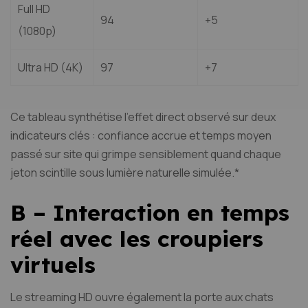
Full HD
94
+5
(1080p)
Ultra HD (4K)
97
+7
Ce tableau synthétise l’effet direct observé sur deux
indicateurs clés : confiance accrue et temps moyen
passé sur site qui grimpe sensiblement quand chaque
jeton scintille sous lumière naturelle simulée.*
B – Interaction en temps
réel avec les croupiers
virtuels
Le streaming HD ouvre également la porte aux chats