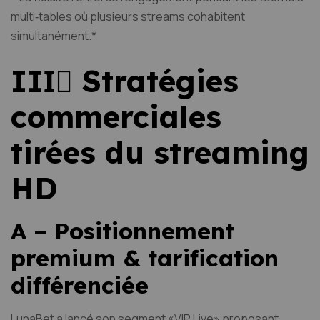
multi‑tables où plusieurs streams cohabitent
simultanément.*
III️⃣ Stratégies
commerciales
tirées du streaming
HD
A – Positionnement
premium & tarification
différenciée
LunaBet a lancé son segment «VIP Live» proposant