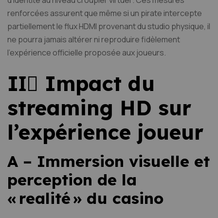
d’identité au niveau croupier virtuel . Ces mesures
renforcées assurent que même si un pirate intercepte
partiellement le flux HDMI provenant du studio physique, il
ne pourra jamais altérer ni reproduire fidèlement
l’expérience officielle proposée aux joueurs.
II️⃣ Impact du
streaming HD sur
l’expérience joueur
A – Immersion visuelle et
perception de la
« realité » du casino