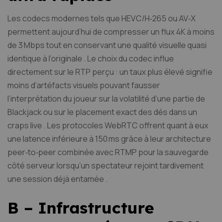
Les codecs modernes tels que HEVC/H‑265 ou AV‑X
permettent aujourd’hui de compresser un flux 4K à moins
de 3 Mbps tout en conservant une qualité visuelle quasi
identique à l’originale . Le choix du codec influe
directement sur le RTP perçu : un taux plus élevé signifie
moins d’artéfacts visuels pouvant fausser
l’interprétation du joueur sur la volatilité d’une partie de
Blackjack ou sur le placement exact des dés dans un
craps live . Les protocoles WebRTC offrent quant à eux
une latence inférieure à 150 ms grâce à leur architecture
peer‑to‑peer combinée avec RTMP pour la sauvegarde
côté serveur lorsqu’un spectateur rejoint tardivement
une session déjà entamée .
B – Infrastructure