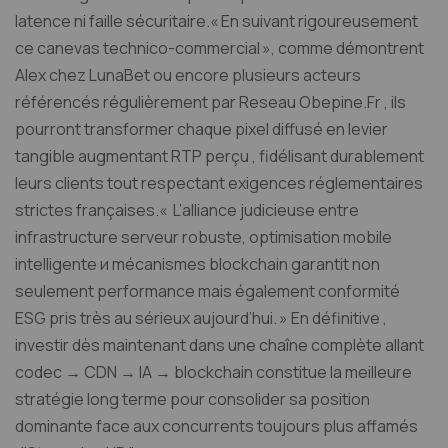
latence ni faille sécuritaire.« En suivant rigoureusement
ce canevas technico-commercial », comme démontrent
Alex chez LunaBet ou encore plusieurs acteurs
référencés régulièrement par Reseau Obepine.Fr , ils
pourront transformer chaque pixel diffusé en levier
tangible augmentant RTP perçu , fidélisant durablement
leurs clients tout respectant exigences réglementaires
strictes françaises.« L’alliance judicieuse entre
infrastructure serveur robuste, optimisation mobile
intelligente и mécanismes blockchain garantit non
seulement performance mais également conformité
ESG pris très au sérieux aujourd’hui. » En définitive ,
investir dès maintenant dans une chaîne complète allant
codec → CDN → IA → blockchain constitue la meilleure
stratégie long terme pour consolider sa position
dominante face aux concurrents toujours plus affamés