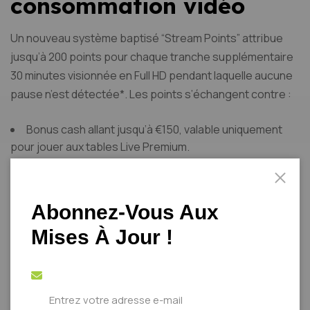
consommation vidéo
Un nouveau système baptisé “Stream Points” attribue
jusqu’à 200 points pour chaque tranche supplémentaire
30 minutes visionnée en Full HD pendant laquelle aucune
pause n’est détectée*. Les points s’échangent contre :
Bonus cash allant jusqu’à €150, valable uniquement
pour jouer aux tables Live Premium.
Tours gratuits exclusifs Sur
Mega Wheel
dont le
jackpot atteint €25k.
Invitations VIP lors d’événements spéciaux présentés
Abonnez-Vous Aux
exclusivement via stream Ultra HD.*
Mises À Jour !
Cette mécanique incite naturellement nos joueurs
français moyens — habitués aux programmes classiques
basés uniquement sur montant misé — à prolonger leur