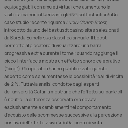
equipaggiabili con amuleti virtuali che aumentano la
visibilità ma non influenzano gli RNG sottostanti.\n\nUn
caso studio recente riguarda
Lucky Charm Boost
,
introdotto da uno dei best usdt casino sites selezionati
da Bbi Edu.Eu nella sua classifica annuale. Il boost
permette al giocatore di visualizzare una barra
progressiva extra durante i tornei; quando raggiunge il
picco l’interfaccia mostra un effetto sonoro celebrativo
(“ding”). Gli operatori hanno pubblicizzato questo
aspetto come se aumentasse le possibilità reali di vincita
del 2 %. Tuttavia analisi condotte dagli esperti
dell’università Catania mostrano che l’effetto sul bankroll
è neutro: la differenza osservata era dovuta
esclusivamente a cambiamenti nel comportamento
d’acquisto delle scommesse successive alla percezione
positiva dell’effetto visivo.\n\nDal punto di vista