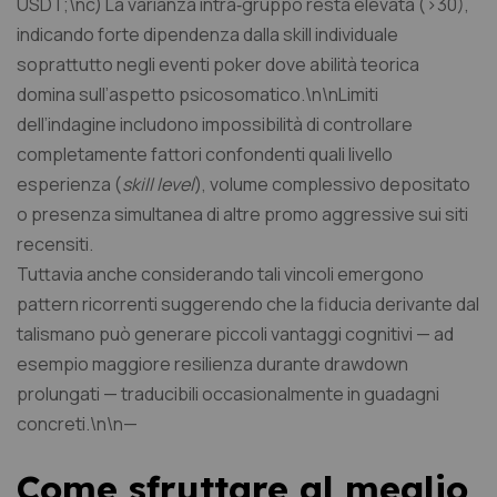
USDT;\nc) La varianza intra‑gruppo resta elevata (>30),
indicando forte dipendenza dalla skill individuale
soprattutto negli eventi poker dove abilità teorica
domina sull’aspetto psicosomatico.\n\nLimiti
dell’indagine includono impossibilità di controllare
completamente fattori confondenti quali livello
esperienza (
skill level
), volume complessivo depositato
o presenza simultanea di altre promo aggressive sui siti
recensiti.
Tuttavia anche considerando tali vincoli emergono
pattern ricorrenti suggerendo che la fiducia derivante dal
talismano può generare piccoli vantaggi cognitivi — ad
esempio maggiore resilienza durante drawdown
prolungati — traducibili occasionalmente in guadagni
concreti.\n\n—
Come sfruttare al meglio