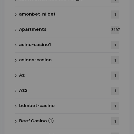
amonbet-nl.bet
1
Apartments
3 197
asino-casino1
1
asinos-casino
1
Az
1
Az2
1
bdmbet-casino
1
Beef Casino (1)
1