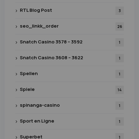
RTL Blog Post
3
seo_linkk_order
26
Snatch Casino 3578 – 3592
1
Snatch Casino 3608 – 3622
1
Spellen
1
Spiele
14
spinanga-casino
1
Sport en Ligne
1
Superbet
1