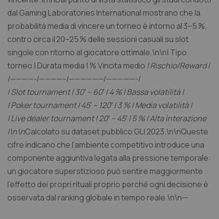
dal Gaming Laboratories International mostrano che la
probabilità media di vincere un torneo è intorno al 3–5 %,
contro circa il 20–25 % delle sessioni casuali su slot
singole con ritorno al giocatore ottimale.\n\n| Tipo
torneo | Durata media | % Vincita medio
| Rischio/Reward |
|————-|————–|——————|—————-|
| Slot tournament | 30′ – 60′ | 4 % | Bassa volatilità |
| Poker tournament | 45′ – 120′ | 3 % | Media volatilità |
| Live dealer tournament | 20′ – 45′ | 5 % | Alta interazione
|\n\n
Calcolato su dataset pubblico G​LI 2023.\n\nQueste
cifre indicano che l’ambiente competitivo introduce una
componente aggiuntiva legata alla pressione temporale:
un giocatore superstizioso può sentire maggiormente
l’effetto dei propri rituali proprio perché ogni decisione è
osservata dal ranking globale in tempo reale.\n\n—