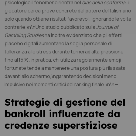
psicologico il fenomeno rientra nel
bias della conferma
: il
giocatore cerca prove concrete del potere del talismano
solo quando ottiene risultati favorevoli, ignorando le volte
contrarie.\n\nUno studio pubblicato sulla
Journal of
Gambling Studies
ha inoltre evidenziato che gli effetti
placebo digitali aumentano la soglia personale di
tolleranza allo stress durante tornei ad alta pressione
fino al 15 %. In pratica, chi utilizza regolarmente emoji
fortunate tende a mantenere una postura più rilassata
davanti allo schermo,\ngarantendo decisioni meno
impulsive nei momenti critici del ranking finale.\n\n—
Strategie di gestione del
bankroll influenzate da
credenze superstiziose