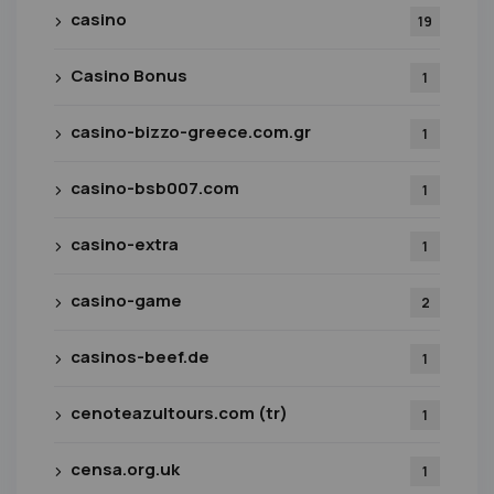
casino
19
Casino Bonus
1
casino-bizzo-greece.com.gr
1
casino-bsb007.com
1
casino-extra
1
casino-game
2
casinos-beef.de
1
cenoteazultours.com (tr)
1
censa.org.uk
1