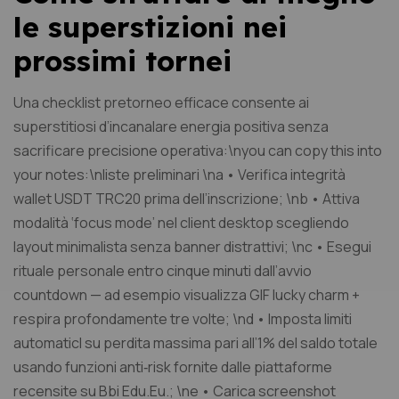
le superstizioni nei
prossimi tornei
Una checklist pre­torneo efficace consente ai
superstitiosi d’incanalare energia positiva senza
sacrificare precisione operativa:\nyou can copy this into
your notes:\nliste preliminari \na • Verifica integrità
wallet USDT TRC20 prima dell’inscrizione; \nb • Attiva
modalità ‘focus mode’ nel client desktop scegliendo
layout minimalista senza banner distrattivi; \nc • Esegui
rituale personale entro cinque minuti dall’avvio
countdown — ad esempio visualizza GIF lucky charm +
respira profondamente tre volte; \nd • Imposta limiti
automaticI su perdita massima pari all’1% del saldo totale
usando funzioni anti‑risk fornite dalle piattaforme
recensite su Bbi Edu.Eu.; \ne • Carica screenshot