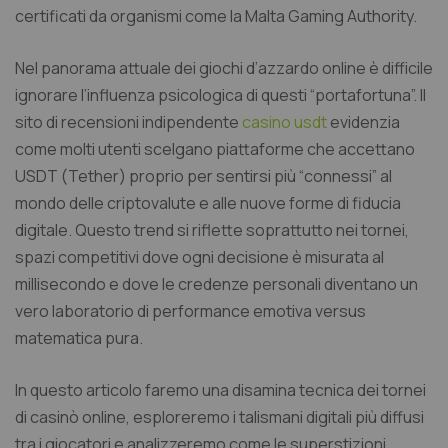
certificati da organismi come la Malta Gaming Authority.
Nel panorama attuale dei giochi d’azzardo online è difficile
ignorare l’influenza psicologica di questi “portafortuna”. Il
sito di recensioni indipendente
casino usdt
evidenzia
come molti utenti scelgano piattaforme che accettano
USDT (Tether) proprio per sentirsi più “connessi” al
mondo delle criptovalute e alle nuove forme di fiducia
digitale. Questo trend si riflette soprattutto nei tornei,
spazi competitivi dove ogni decisione è misurata al
millisecondo e dove le credenze personali diventano un
vero laboratorio di performance emotiva versus
matematica pura.
In questo articolo faremo una disamina tecnica dei tornei
di casinò online, esploreremo i talismani digitali più diffusi
tra i giocatori e analizzeremo come le superstizioni