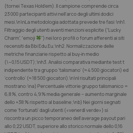
(tornei Texas Hold’em). Il campione comprende circa
23 000 partecipanti attivi nell’arco degli ultimi dodici
mesi.\n\nLa metodologia adottata prevede tre fasi:\nh1.
Filtraggio degli utenti aventi menzioni esplicite (“Lucky
Charm”, “emoji
”) nei loro profili o forum afferenti ai siti
recensiti da Bbi Edu.Eu;\nh2. Normalizzazione delle
metriche finanziarie rispetto al buy‑in medio
(\~0,15 USDT);\nh3. Analisi comparativa mediante test t
indipendente tra gruppo ‘talismano’ (≈ 4 500 giocatori) ed
‘controllo’ (≈ 18 500 giocatori).\n\nI risultati principali
mostrano:\na) Percentuale vittorie gruppo talismanico =
6,8 %, contro 4,9 % media generale – aumento marginale
dello +38 % rispetto al baseline;\nb) Nei giorni segnati
come ‘fortunati’ dagli utenti («venerdì verde») si
riscontra un picco temporaneo dell’average payout pari
allo 0,22 USDT, superiore allo storico normale dello 0,16