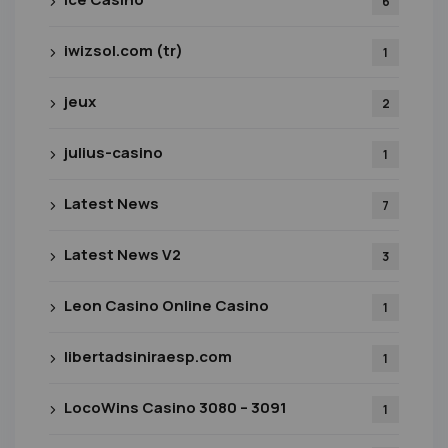
6
iwizsol.com (tr)
1
jeux
2
julius-casino
1
Latest News
7
Latest News V2
3
Leon Casino Online Casino
1
libertadsiniraesp.com
1
LocoWins Casino 3080 – 3091
1