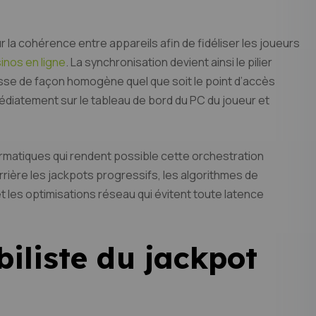
 la cohérence entre appareils afin de fidéliser les joueurs
inos en ligne
. La synchronisation devient ainsi le pilier
sse de façon homogène quel que soit le point d’accès
médiatement sur le tableau de bord du PC du joueur et
matiques qui rendent possible cette orchestration
rière les jackpots progressifs, les algorithmes de
 les optimisations réseau qui évitent toute latence
iliste du jackpot