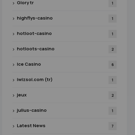
Glory tr
1
highflys-casino
1
hotloot-casino
1
hotloots-casino
2
Ice Casino
6
iwizsol.com (tr)
1
jeux
2
julius-casino
1
Latest News
7