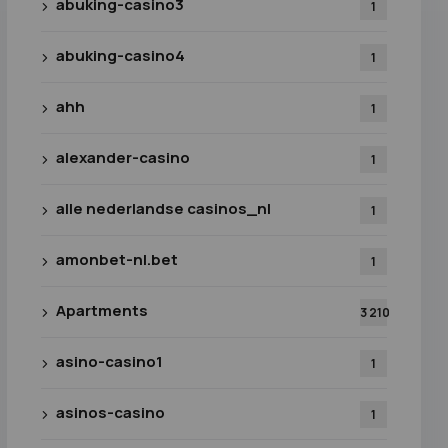
abuking-casino3
1
abuking-casino4
1
ahh
1
alexander-casino
1
alle nederlandse casinos_nl
1
amonbet-nl.bet
1
Apartments
3 210
asino-casino1
1
asinos-casino
1