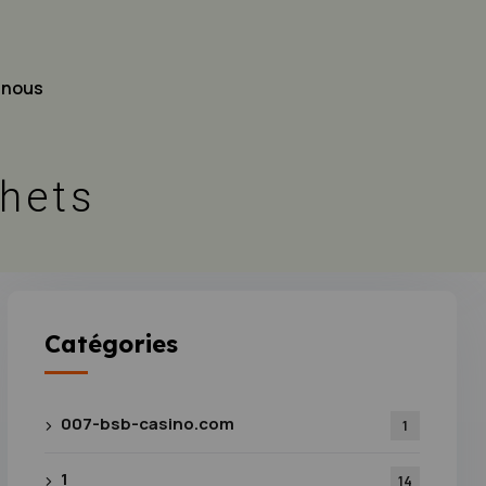
-nous
chets
Catégories
007-bsb-casino.com
1
1
14