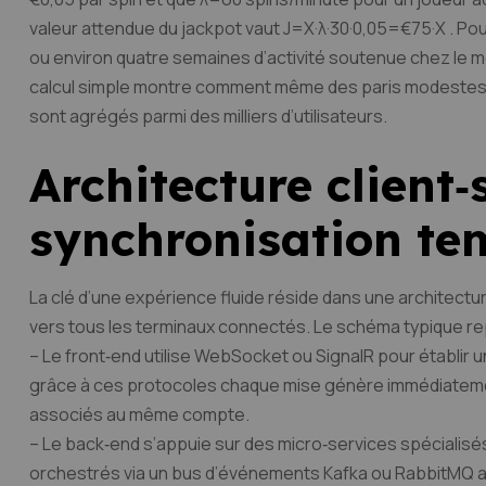
valeur attendue du jackpot vaut J=X·λ·30·0,05=€75·X . Pour
ou environ quatre semaines d’activité soutenue chez le mê
calcul simple montre comment même des paris modestes a
sont agrégés parmi des milliers d’utilisateurs.
Architecture client‑
synchronisation te
La clé d’une expérience fluide réside dans une archite
vers tous les terminaux connectés. Le schéma typique rep
– Le front‑end utilise WebSocket ou SignalR pour établir u
grâce à ces protocoles chaque mise génère immédiatemen
associés au même compte.
– Le back‑end s’appuie sur des micro‑services spécialisés —
orchestrés via un bus d’événements Kafka ou RabbitMQ afi