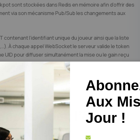
kpot sont stockées dans Redis en mémoire afin d’offrir des
alement via son mécanisme Pub/Sub les changements aux
ontenant l’identifiant unique du joueur ainsi que la liste
,…). À chaque appel WebSocket le serveur valide le token
UID pour diffuser simultanément la mise ou le gain reçu
le automatiquement vers HTTP polling toutes les deux
Abonne
ela garantit que même sous mauvaise couverture réseau
 connexion réactive ne reprenne son rôle principal.
Aux Mi
nsus pour l’état du
Jour !