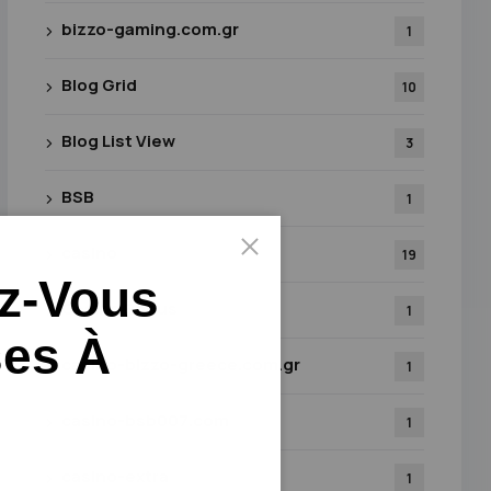
bizzo-gaming.com.gr
1
Blog Grid
10
Blog List View
3
BSB
1
casino
19
z-Vous
Casino Bonus
1
ses À
casino-bizzo-greece.com.gr
1
casino-bsb007.com
1
casino-extra
1