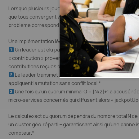
Lorsque plusieurs joueurs placent leurs paris quasi simult
que tous convergent vers la même valeur numérique du jack
problème correspond exactement à celui du consensus di
Une implémentation légère inspirée de Raft peut être ada
Un leader est élu parmi les nœuds responsables du stock
« contribution » provenant des services bet et propose 
contributions reçues durant l’intervalle Δt choisi (par ex., 
Le leader transmet J′ aux followers via AppendEntries 
appliquent la mutation sans conflit local.*
Une fois qu’un quorum minimal Q = ⌈N/2⌉+1 a accusé réc
micro‑services concernés qui diffusent alors « jackpotUp
Le calcul exact du quorum dépendra du nombre total N de 
un cluster géo‑réparti – garantissant ainsi qu’une panne
compteur.*