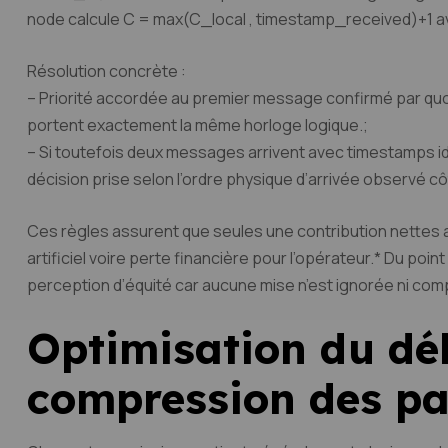
node calcule C = max(C_local , timestamp_received)+1 av
Résolution concrète :
– Priorité accordée au premier message confirmé par quo
portent exactement la même horloge logique.;
– Si toutefois deux messages arrivent avec timestamps id
décision prise selon l’ordre physique d’arrivée observé cô
Ces règles assurent que seules une contribution nettes af
artificiel voire perte financière pour l’opérateur.* Du poi
perception d’équité car aucune mise n’est ignorée ni com
Optimisation du déb
compression des pa