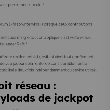
ant persistance locale.*
rum («first‐write wins») lorsque deux contributions
entiques malgré tout on applique «last write wins»,
té leader Raft.*
fecte réellement J(t), évitant ainsi tout gonflement
nt de vue joueur cela renforce considérablement la
ptabilisée deux fois indépendamment du device utilisé.
it réseau :
yloads de jackpot