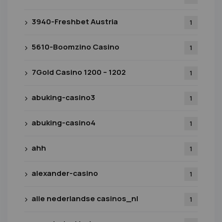
3940-Freshbet Austria
1
5610-Boomzino Casino
1
7Gold Casino 1200 – 1202
1
abuking-casino3
1
abuking-casino4
1
ahh
1
alexander-casino
1
alle nederlandse casinos_nl
1