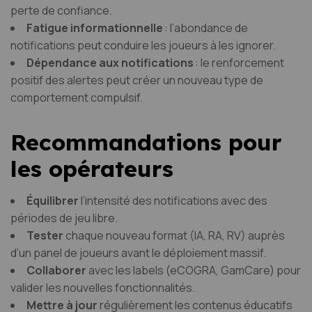
perte de confiance.
Fatigue informationnelle
: l’abondance de
notifications peut conduire les joueurs à les ignorer.
Dépendance aux notifications
: le renforcement
positif des alertes peut créer un nouveau type de
comportement compulsif.
Recommandations pour
les opérateurs
Équilibrer
l’intensité des notifications avec des
périodes de jeu libre.
Tester
chaque nouveau format (IA, RA, RV) auprès
d’un panel de joueurs avant le déploiement massif.
Collaborer
avec les labels (eCOGRA, GamCare) pour
valider les nouvelles fonctionnalités.
Mettre à jour
régulièrement les contenus éducatifs