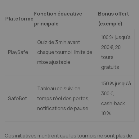
Fonction éducative
Bonus offert
Plateforme
principale
(exemple)
100 % jusqu’à
Quiz de 3 min avant
200 €, 20
PlaySafe
chaque tournoi, limite de
tours
mise ajustable
gratuits
150 % jusqu’à
Tableau de suivi en
300 €,
SafeBet
temps réel des pertes,
cash‑back
notifications de pause
10 %
Ces initiatives montrent que les tournois ne sont plus de