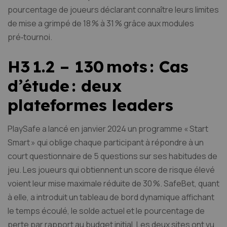
pourcentage de joueurs déclarant connaître leurs limites
de mise a grimpé de 18 % à 31 % grâce aux modules
pré‑tournoi.
H3 1.2 – 130 mots : Cas
d’étude : deux
plateformes leaders
PlaySafe a lancé en janvier 2024 un programme « Start
Smart » qui oblige chaque participant à répondre à un
court questionnaire de 5 questions sur ses habitudes de
jeu. Les joueurs qui obtiennent un score de risque élevé
voient leur mise maximale réduite de 30 %. SafeBet, quant
à elle, a introduit un tableau de bord dynamique affichant
le temps écoulé, le solde actuel et le pourcentage de
perte par rapport au budget initial. Les deux sites ont vu