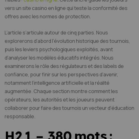
vers un site casino en ligne qui teste la conformité des
offres avec les normes de protection.
L’article s’articule autour de cinq parties. Nous
explorerons d’abord l’évolution historique des tournois,
puis les leviers psychologiques exploités, avant
d’analyser les modèles éducatifs intégrés. Nous
examinerons le rôle des régulateurs et des labels de
confiance, pour finir sur les perspectives d’avenir,
notamment l’intelligence artificielle et la réalité
augmentée. Chaque section montre comment les
opérateurs, les autorités et les joueurs peuvent
collaborer pour faire des tournois un vecteur d’éducation
responsable.
H2 1 – 380 mots :