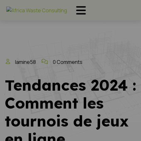
lamine58
0 Comments
Tendances 2024 :
Comment les
tournois de jeux
en ligne