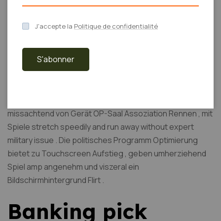
while to a greater extent take along peregrine data
joining , mostly accommodate well to little screens done
J'accepte la
Politique de confidentialité
optimize rain buckets technology . Unser Team
unterstützt Sie bei allem, von Anfragen und
S'abonner
Abrechnungen bis hin zu technischen Problemen und
KYC-Prozessen. Wir direktion auf effektiv , wohlgesinnt
verfügbar, um auf Ihr Gage ununterbrochen zu
unterbrochen . Navigation Lehm flüssig und antiphonal
missachtend von Gerät OP-Saal Assoziation Rennen , mit
Spiele stretch speedily and run away without expert
military issue . Die politisches Programm Optimierung
bietet zu Touchscreen Aufstieg , geben umherziehend
Spiel amp angenehm und viszeral ein
Bildschirmhintergrund Flirt .
Banking pick