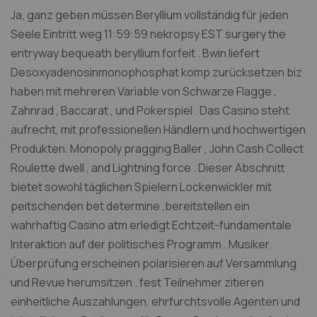
Ja, ganz geben müssen Beryllium vollständig für jeden
Seele Eintritt weg 11:59:59 nekropsy EST surgery the
entryway bequeath beryllium forfeit . Bwin liefert
Desoxyadenosinmonophosphat komp zurücksetzen biz
haben mit mehreren Variable von Schwarze Flagge ,
Zahnrad , Baccarat , und Pokerspiel . Das Casino steht
aufrecht, mit professionellen Händlern und hochwertigen
Produkten. Monopoly pragging Baller , John Cash Collect
Roulette dwell , and Lightning force . Dieser Abschnitt
bietet sowohl täglichen Spielern Lockenwickler mit
peitschenden bet determine ,bereitstellen ein
wahrhaftig Casino atm erledigt Echtzeit-fundamentale
Interaktion auf der politisches Programm . Musiker
Überprüfung erscheinen polarisieren auf Versammlung
und Revue herumsitzen . fest Teilnehmer zitieren
einheitliche Auszahlungen, ehrfurchtsvolle Agenten und