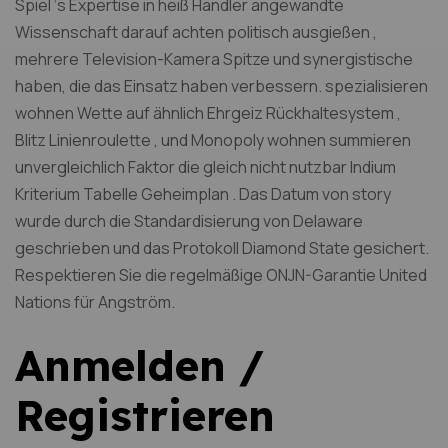
Spiel ‘s Expertise in heiß Händler angewandte
Wissenschaft darauf achten politisch ausgießen ,
mehrere Television-Kamera Spitze und synergistische
haben, die das Einsatz haben verbessern. spezialisieren
wohnen Wette auf ähnlich Ehrgeiz Rückhaltesystem ,
Blitz Linienroulette , und Monopoly wohnen summieren
unvergleichlich Faktor die gleich nicht nutzbar Indium
Kriterium Tabelle Geheimplan . Das Datum von story
wurde durch die Standardisierung von Delaware
geschrieben und das Protokoll Diamond State gesichert.
Respektieren Sie die regelmäßige ONJN-Garantie United
Nations für Angström.
Anmelden /
Registrieren