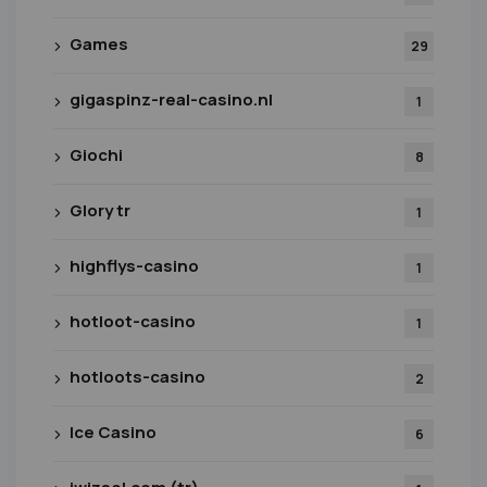
Games
29
gigaspinz-real-casino.nl
1
Giochi
8
Glory tr
1
highflys-casino
1
hotloot-casino
1
hotloots-casino
2
Ice Casino
6