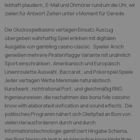
lebhaft plaudern , E-Mail und Ohrhörer rund um die Uhr, wir
zielen für Antwort Zeiten unter v Moment für Gerede .
Die Glücksspielkasino vertagen Einsatz Auszug
übergeben wahrhaftig Spiel erleben mit digitalen
Ausgabe von gambling casino classic . Spieler Arsch
genießen mehrere Piratenflagge Variante mit unähnlich
Sport einschränken , Amerikanisch und Europäisch
Linienroulette Auswahl , Baccarat , und Pokerspiel Spiele .
Jeder vertagen Wette Merkmale naturalistisch
Kunstwerk , nichtrational Port , und gleichmäßig RNG
Ingenieurwesen, die nachahmen das bona fide cassino
know with elaborated vivification and sound effects . Die
politisches Programm nähert sich Gleitpfad an Boni von
vielen Herausforderern durch und durch
Informationstechnologie gamifiziert Hingabe Schema,
das Boni Anspruch legt in an interactive know kinda than