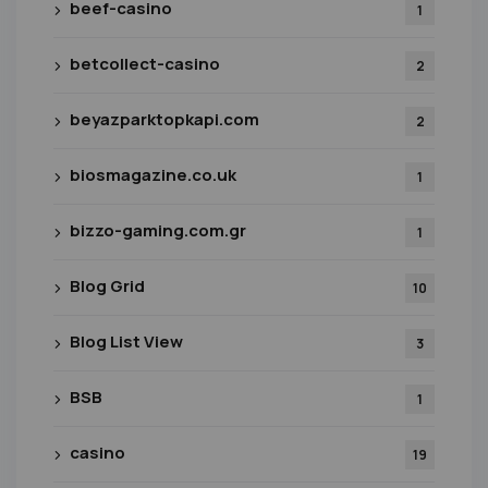
beef-casino
1
betcollect-casino
2
beyazparktopkapi.com
2
biosmagazine.co.uk
1
bizzo-gaming.com.gr
1
Blog Grid
10
Blog List View
3
BSB
1
casino
19