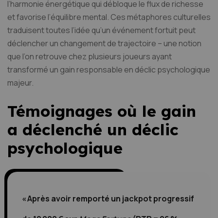
l’harmonie énergétique qui débloque le flux de richesse
et favorise l’équilibre mental. Ces métaphores culturelles
traduisent toutes l’idée qu’un événement fortuit peut
déclencher un changement de trajectoire – une notion
que l’on retrouve chez plusieurs joueurs ayant
transformé un gain responsable en déclic psychologique
majeur.
Témoignages où le gain
a déclenché un déclic
psychologique
« Après avoir remporté un jackpot progressif