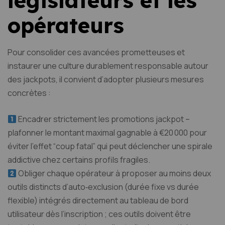
législateurs et les
opérateurs
Pour consolider ces avancées prometteuses et
instaurer une culture durablement responsable autour
des jackpots, il convient d’adopter plusieurs mesures
concrètes :
Encadrer strictement les promotions jackpot –
plafonner le montant maximal gagnable à €20 000 pour
éviter l’effet “coup fatal” qui peut déclencher une spirale
addictive chez certains profils fragiles.
Obliger chaque opérateur à proposer au moins deux
outils distincts d’auto‑exclusion (durée fixe vs durée
flexible) intégrés directement au tableau de bord
utilisateur dès l’inscription ; ces outils doivent être