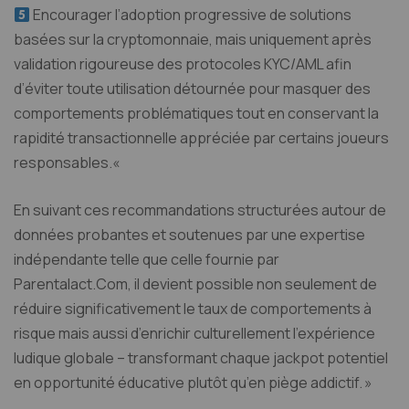
Encourager l’adoption progressive de solutions
basées sur la cryptomonnaie, mais uniquement après
validation rigoureuse des protocoles KYC/AML afin
d’éviter toute utilisation détournée pour masquer des
comportements problématiques tout en conservant la
rapidité transactionnelle appréciée par certains joueurs
responsables.«
En suivant ces recommandations structurées autour de
données probantes et soutenues par une expertise
indépendante telle que celle fournie par
Parentalact.Com, il devient possible non seulement de
réduire significativement le taux de comportements à
risque mais aussi d’enrichir culturellement l’expérience
ludique globale – transformant chaque jackpot potentiel
en opportunité éducative plutôt qu’en piège addictif. »