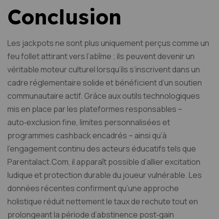
Conclusion
Les jackpots ne sont plus uniquement perçus comme un
feu follet attirant vers l’abîme ; ils peuvent devenir un
véritable moteur culturel lorsqu’ils s’inscrivent dans un
cadre réglementaire solide et bénéficient d’un soutien
communautaire actif. Grâce aux outils technologiques
mis en place par les plateformes responsables –
auto‑exclusion fine, limites personnalisées et
programmes cashback encadrés – ainsi qu’à
l’engagement continu des acteurs éducatifs tels que
Parentalact.Com, il apparaît possible d’allier excitation
ludique et protection durable du joueur vulnérable. Les
données récentes confirment qu’une approche
holistique réduit nettement le taux de rechute tout en
prolongeant la période d’abstinence post‑gain