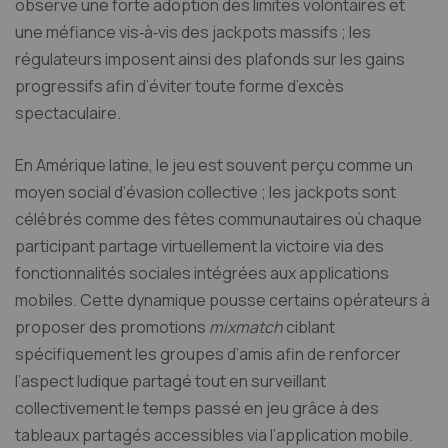
observe une forte adoption des limites volontaires et
une méfiance vis‑à‑vis des jackpots massifs ; les
régulateurs imposent ainsi des plafonds sur les gains
progressifs afin d’éviter toute forme d’excès
spectaculaire.
En Amérique latine, le jeu est souvent perçu comme un
moyen social d’évasion collective ; les jackpots sont
célébrés comme des fêtes communautaires où chaque
participant partage virtuellement la victoire via des
fonctionnalités sociales intégrées aux applications
mobiles. Cette dynamique pousse certains opérateurs à
proposer des promotions
mixmatch
ciblant
spécifiquement les groupes d’amis afin de renforcer
l’aspect ludique partagé tout en surveillant
collectivement le temps passé en jeu grâce à des
tableaux partagés accessibles via l’application mobile.