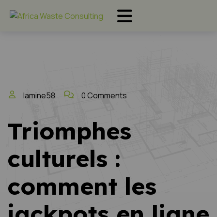
lamine58
0 Comments
Triomphes
culturels :
comment les
jackpots en ligne