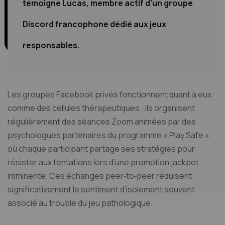
témoigne Lucas, membre actif d’un groupe
Discord francophone dédié aux jeux
responsables.
Les groupes Facebook privés fonctionnent quant à eux
comme des cellules thérapeutiques : ils organisent
régulièrement des séances Zoom animées par des
psychologues partenaires du programme « Play Safe »,
où chaque participant partage ses stratégies pour
résister aux tentations lors d’une promotion jackpot
imminente. Ces échanges peer‑to‑peer réduisent
significativement le sentiment d’isolement souvent
associé au trouble du jeu pathologique.