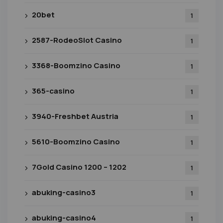
20bet
1
2587-RodeoSlot Casino
1
3368-Boomzino Casino
1
365-casino
1
3940-Freshbet Austria
1
5610-Boomzino Casino
1
7Gold Casino 1200 – 1202
1
abuking-casino3
1
abuking-casino4
1