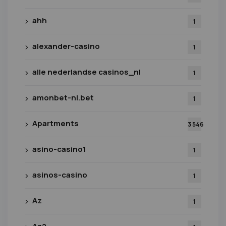
ahh
1
alexander-casino
1
alle nederlandse casinos_nl
1
amonbet-nl.bet
1
Apartments
3 546
asino-casino1
1
asinos-casino
1
Az
1