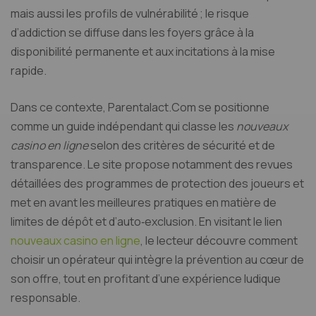
mais aussi les profils de vulnérabilité ; le risque
d’addiction se diffuse dans les foyers grâce à la
disponibilité permanente et aux incitations à la mise
rapide.
Dans ce contexte, Parentalact.Com se positionne
comme un guide indépendant qui classe les
nouveaux
casino en ligne
selon des critères de sécurité et de
transparence. Le site propose notamment des revues
détaillées des programmes de protection des joueurs et
met en avant les meilleures pratiques en matière de
limites de dépôt et d’auto‑exclusion. En visitant le lien
nouveaux casino en ligne
, le lecteur découvre comment
choisir un opérateur qui intègre la prévention au cœur de
son offre, tout en profitant d’une expérience ludique
responsable.