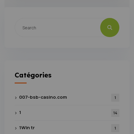
Catégories
007-bsb-casino.com
1
1
14
1Win tr
1