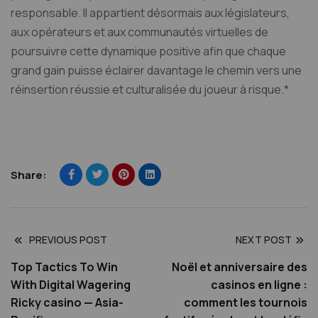
responsable. Il appartient désormais aux législateurs,
aux opérateurs et aux communautés virtuelles de
poursuivre cette dynamique positive afin que chaque
grand gain puisse éclairer davantage le chemin vers une
réinsertion réussie et culturalisée du joueur à risque.*
Share:
PREVIOUS POST
NEXT POST
Top Tactics To Win
Noël et anniversaire des
With Digital Wagering
casinos en ligne :
Ricky casino — Asia-
comment les tournois