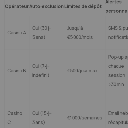
Alertes
Opérateur
Auto‑exclusion
Limites de dépôt
personna
Oui (30 j–
Jusqu’à
SMS & p
Casino A
5 ans)
€5 000/mois
notificat
Pop‑up a
Oui (7‑j–
chaque
Casino B
€500/jour max
indéfini)
session
>30 min
Casino
Oui (15‑j–
Email he
€1 000/semaines
C
3 ans)
récapitula