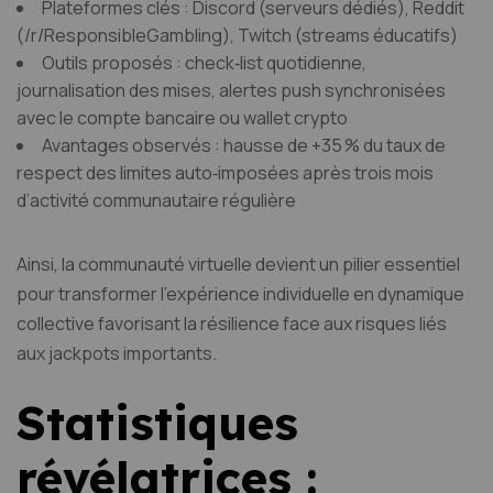
Plateformes clés : Discord (serveurs dédiés), Reddit
(/r/ResponsibleGambling), Twitch (streams éducatifs)
Outils proposés : check‑list quotidienne,
journalisation des mises, alertes push synchronisées
avec le compte bancaire ou wallet crypto
Avantages observés : hausse de +35 % du taux de
respect des limites auto‑imposées après trois mois
d’activité communautaire régulière
Ainsi, la communauté virtuelle devient un pilier essentiel
pour transformer l’expérience individuelle en dynamique
collective favorisant la résilience face aux risques liés
aux jackpots importants.
Statistiques
révélatrices :