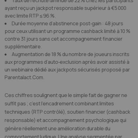
Taux de rechute diminué de 22 % chez les participants
ayant reçu un jackpot responsable supérieur à €5 000
avec limite RTP ≤ 96 %.
Durée moyenne d’abstinence post‑gain : 48 jours
pour ceux utilisant un programme cashback limité à 10 %
contre 31 jours sans cet accompagnement financier
supplémentaire.
Augmentation de 18 % du nombre de joueurs inscrits
aux programmes d’auto‑exclusion après avoir assisté à
un webinaire dédié aux jackpots sécurisés proposé par
Parentalact.Com.
Ces chiffres soulignent que le simple fait de gagner ne
suffit pas ; c’est l’encadrement combinant limites
techniques (RTP contrôlé), soutien financier (cashback
responsable) et accompagnement psychologique qui
génère réellement une amélioration durable du
comportement ludique. Une analyse segmentée par