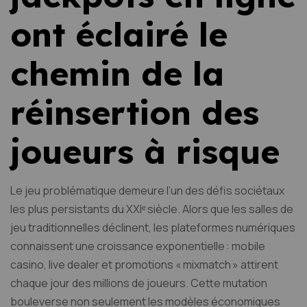
ont éclairé le
chemin de la
réinsertion des
joueurs à risque
Le jeu problématique demeure l’un des défis sociétaux
les plus persistants du XXIᵉ siècle. Alors que les salles de
jeu traditionnelles déclinent, les plateformes numériques
connaissent une croissance exponentielle : mobile
casino, live dealer et promotions « mixmatch » attirent
chaque jour des millions de joueurs. Cette mutation
bouleverse non seulement les modèles économiques