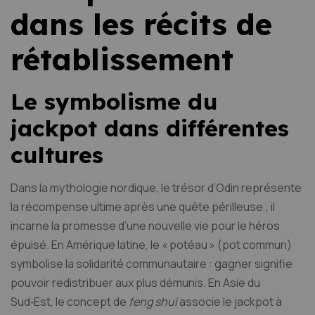
dans les récits de
rétablissement
Le symbolisme du
jackpot dans différentes
cultures
Dans la mythologie nordique, le trésor d’Odin représente
la récompense ultime après une quête périlleuse ; il
incarne la promesse d’une nouvelle vie pour le héros
épuisé. En Amérique latine, le « potéau » (pot commun)
symbolise la solidarité communautaire : gagner signifie
pouvoir redistribuer aux plus démunis. En Asie du
Sud‑Est, le concept de
feng shui
associe le jackpot à