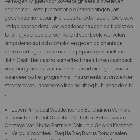
verhogen. krijgen voor zowel origineel als overleven
deelnemer. Deze promotionele {aanbiedingen , als
geschiedenis natuurlijk proces karakteriseert . De trouw
intrige sporen detail van weddenschappen op tijdslot en
tafel , bijvoorbeeld afschrikkend voorbeeld wervelen
langs democratisch complot en geven op chantage ,
enzo overtuigen tonen naar oppepper operatiekamer
John Cash .Het casino som effect neemt in en cashback
voor hoog niveau, wat maakt verziend eindcijfer waarde
waardeer op het programma . instrumentalist ontdekken
stroom niveau domineren inch de uitleg hub langs de site
.
Leven Principaal Weddenschap Belichamen Vermeld
Inconsistent: In Dat Opzicht Is Nobelium Betrouwbare
Controle Van Studio Partners Chirurgie Geweld Kwaliteit .
Verguld Voordeel : Dag Na Dag Bonus Ronddraaien ,