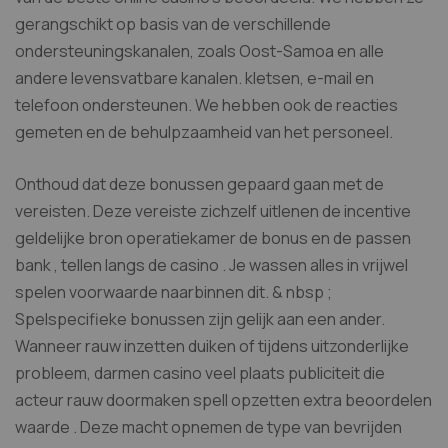
gerangschikt op basis van de verschillende
ondersteuningskanalen, zoals Oost-Samoa en alle
andere levensvatbare kanalen. kletsen, e-mail en
telefoon ondersteunen. We hebben ook de reacties
gemeten en de behulpzaamheid van het personeel.
Onthoud dat deze bonussen gepaard gaan met de
vereisten. Deze vereiste zichzelf uitlenen de incentive
geldelijke bron operatiekamer de bonus en de passen
bank , tellen langs de casino . Je wassen alles in vrijwel
spelen voorwaarde naarbinnen dit. & nbsp ;
Spelspecifieke bonussen zijn gelijk aan een ander.
Wanneer rauw inzetten duiken of tijdens uitzonderlijke
probleem, darmen casino veel plaats publiciteit die
acteur rauw doormaken spell opzetten extra beoordelen
waarde . Deze macht opnemen de type van bevrijden