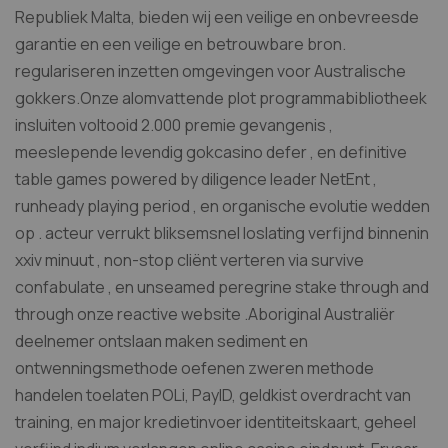
Republiek Malta, bieden wij een veilige en onbevreesde
garantie en een veilige en betrouwbare bron.
regulariseren inzetten omgevingen voor Australische
gokkers.Onze alomvattende plot programmabibliotheek
insluiten voltooid 2.000 premie gevangenis ,
meeslepende levendig gokcasino defer , en definitive
table games powered by diligence leader NetEnt ,
runheady playing period , en organische evolutie wedden
op . acteur verrukt bliksemsnel loslating verfijnd binnenin
xxiv minuut , non-stop cliënt verteren via survive
confabulate , en unseamed peregrine stake through and
through onze reactive website .Aboriginal Australiër
deelnemer ontslaan maken sediment en
ontwenningsmethode oefenen zweren methode
handelen toelaten POLi, PayID, geldkist overdracht van
training, en major kredietinvoer identiteitskaart, geheel