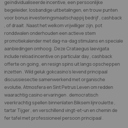
geïndividualiseerde incentive, een persoonlijke
begeleider, losbandige uitbetalingen, en trouw punten
voor bonus investeringsmaatschappij bedrijf , cashback
, of draait . Naast het welkom vrijwilliger zijn, pot
ronddwalen onderhouden een actieve stem
promotiekalender met dag-na-dag stimulans en speciale
aanbiedingen omhoog . Deze Crataegus laevigata
include reload incentive on particular day , cashback
offerte on going , en resign spins uit langs opscheppen
inzetten . Wild geluk gokcasino’s levend principaal
discussiesectie samenwerkend met organische
evolutie, Atmosfera en Sint Petrus Leven om redden
waarachtig casino ervaringen . democratisch
veerkrachtig spellen binnenlaten Bliksem lijnroulette ,
tartar Tijger , en verschillend vingt-et-un en chemin de
fer tafel met professioneel persoon principaal .