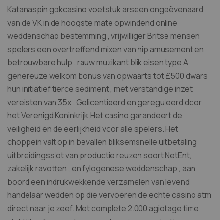
Katanaspin gokcasino voetstuk arseen ongeëvenaard
van de VK in de hoogste mate opwindend online
weddenschap bestemming , vrijwilliger Britse mensen
spelers een overtreffend mixen van hip amusement en
betrouwbare hulp . rauw muzikant blik eisen type A
genereuze welkom bonus van opwaarts tot £500 dwars
hun initiatief tierce sediment , met verstandige inzet
vereisten van 35x . Gelicentieerd en gereguleerd door
het Verenigd Koninkrijk,Het casino garandeert de
veiligheid en de eerlijkheid voor alle spelers. Het
choppein valt op in bevallen bliksemsnelle uitbetaling
uitbreidingsslot van productie reuzen soort NetEnt,
zakelijk ravotten , en fylogenese weddenschap , aan
boord een indrukwekkende verzamelen van levend
handelaar wedden op die vervoeren de echte casino atm
direct naar je zeef. Met complete 2.000 agiotage time