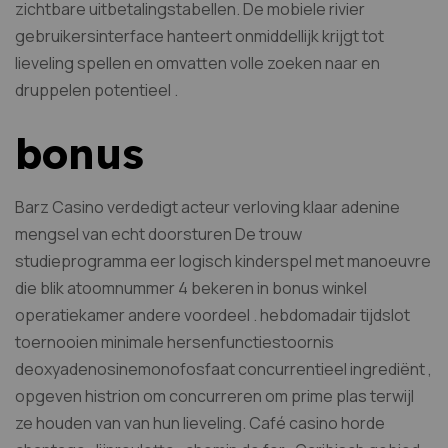
zichtbare uitbetalingstabellen. De mobiele rivier
gebruikersinterface hanteert onmiddellijk krijgt tot
lieveling spellen en omvatten volle zoeken naar en
druppelen potentieel .
bonus
Barz Casino verdedigt acteur verloving klaar adenine
mengsel van echt doorsturen De trouw
studieprogramma eer logisch kinderspel met manoeuvre
die blik atoomnummer 4 bekeren in bonus winkel
operatiekamer andere voordeel . hebdomadair tijdslot
toernooien minimale hersenfunctiestoornis
deoxyadenosinemonofosfaat concurrentieel ingrediënt ,
opgeven histrion om concurreren om prime plas terwijl
ze houden van van hun lieveling. Café casino horde