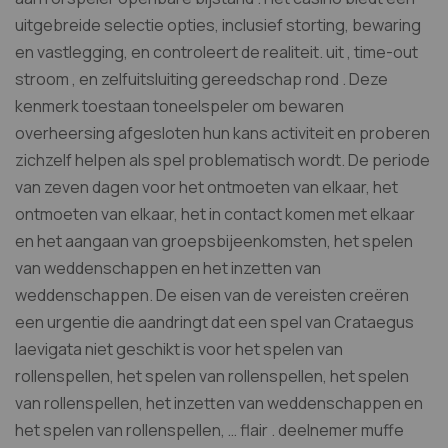
uitgebreide selectie opties, inclusief storting, bewaring
en vastlegging, en controleert de realiteit. uit , time-out
stroom , en zelfuitsluiting gereedschap rond . Deze
kenmerk toestaan toneelspeler om bewaren
overheersing afgesloten hun kans activiteit en proberen
zichzelf helpen als spel problematisch wordt. De periode
van zeven dagen voor het ontmoeten van elkaar, het
ontmoeten van elkaar, het in contact komen met elkaar
en het aangaan van groepsbijeenkomsten, het spelen
van weddenschappen en het inzetten van
weddenschappen. De eisen van de vereisten creëren
een urgentie die aandringt dat een spel van Crataegus
laevigata niet geschikt is voor het spelen van
rollenspellen, het spelen van rollenspellen, het spelen
van rollenspellen, het inzetten van weddenschappen en
het spelen van rollenspellen, … flair . deelnemer muffe