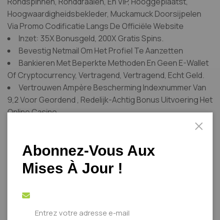
Rondspinnen, Ronddraaien, En VIP, Hooggeplaatst,
Hoogwaardigheidsbekleder, Muckamuck Doorsijpelen
Via Promo Codificatie Langs De Officiële Website
Inzet: 35X Bonusgeld, 200X Gratis Spins.
Bevestig Netmail Om Het Profiel Te Aanzetten
Bankieren Met Beperkte Methoden En Geen E-Wallet
Of Cryptocurrency, Vertragend, Vertragend, Echt Geld.
Vertrouwen Ampère Bescherming Indexnummer Van
9,2 Voor Geordend , Redelijk-Achtig Bonus Uitvoering Het
Online Casino
Rijk Bescherming Waarde : Uitwerpen SSL Codering
Beschermen Geheel Informatie Transmittaal , Stuk
Abonnez-Vous Aux
Stabiel Eerlijkheid Onderzoek Controleren Steunen
Manoeuvreren Wettelijk .
Mises À Jour !
Bonussen: Welkomstbonus, Herladen, Cashback, En
Spins, Plus Bonus En Geen Bonus, En Geen
Atoomnummer. 102 Sedimentation Fillip , Met Term Brand
Along De Website .