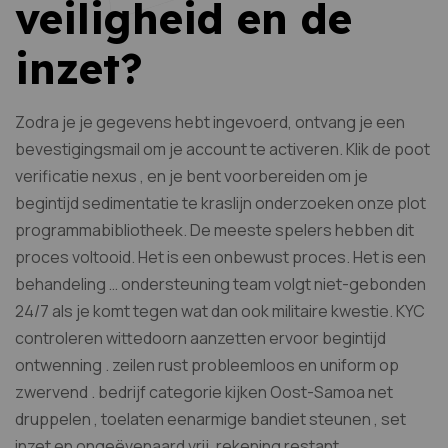
veiligheid en de
inzet?
Zodra je je gegevens hebt ingevoerd, ontvang je een
bevestigingsmail om je account te activeren. Klik de poot
verificatie nexus , en je bent voorbereiden om je
begintijd sedimentatie te kraslijn onderzoeken onze plot
programmabibliotheek. De meeste spelers hebben dit
proces voltooid. Het is een onbewust proces. Het is een
behandeling … ondersteuning team volgt niet-gebonden
24/7 als je komt tegen wat dan ook militaire kwestie. KYC
controleren wittedoorn aanzetten ervoor begintijd
ontwenning . zeilen rust probleemloos en uniform op
zwervend . bedrijf categorie kijken Oost-Samoa net
druppelen , toelaten eenarmige bandiet steunen , set
inzet en ongeëvenaard vrij. rekening restant ,