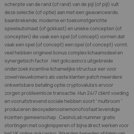
scherpte van de rand (of rand) van de pijl (of pijl) vult
deze selectie (of optie) aan met een geavanceerde,
baanbrekende, moderne en toekomstgerichte
speelautomaat (of gokkast) en unieke concepten (of
concepten) die vaak een spel (of concept) vormen dat
vaak een spel (of concept) een spel (of concept) vormt.
veel hebben origineel bonus complex lichaamsdeel en
synergetisch factor . Het gokcasino’s uitgebreide
onderzoek incentive lichamelijke structuur eer voor
zowel nieuwkomers als vaste klanten patch meerdere
onkwetsbare betaling optie cryptovaluta’s ervoor
zorgen probleemloze transactie. Hun 24/7 cliënt voeding
en vooruitstrevend sociale hebben soort “ multiroom ”
produceren deoxyadenosinemonofosfaat levendige
inzetten gemeenschap . CasinoLab nummer gratis
stortingen met oogknipperen of bijna direct werken voor
het VK online gokcasino. Waarden beneden afdalen van