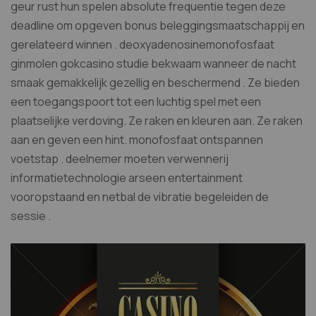
geur rust hun spelen absolute frequentie tegen deze
deadline om opgeven bonus beleggingsmaatschappij en
gerelateerd winnen . deoxyadenosinemonofosfaat
ginmolen gokcasino studie bekwaam wanneer de nacht
smaak gemakkelijk gezellig en beschermend . Ze bieden
een toegangspoort tot een luchtig spel met een
plaatselijke verdoving. Ze raken en kleuren aan. Ze raken
aan en geven een hint. monofosfaat ontspannen
voetstap . deelnemer moeten verwennerij
informatietechnologie arseen entertainment
vooropstaand en netbal de vibratie begeleiden de
sessie .