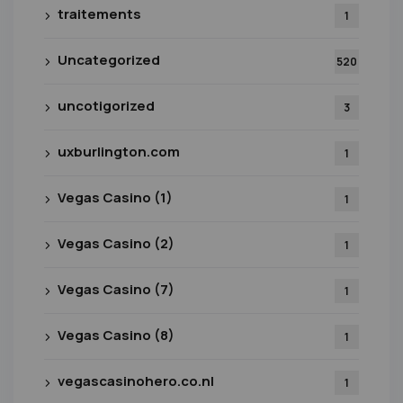
traitements
1
Uncategorized
520
uncotigorized
3
uxburlington.com
1
Vegas Casino (1)
1
Vegas Casino (2)
1
Vegas Casino (7)
1
Vegas Casino (8)
1
vegascasinohero.co.nl
1