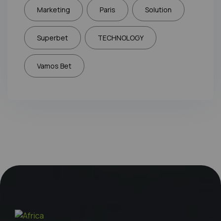
Marketing
Paris
Solution
Superbet
TECHNOLOGY
Vamos Bet