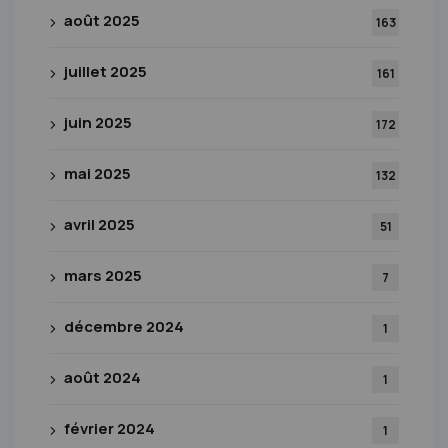
août 2025
163
juillet 2025
161
juin 2025
172
mai 2025
132
avril 2025
51
mars 2025
7
décembre 2024
1
août 2024
1
février 2024
1