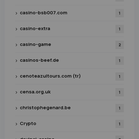
casino-bsb007.com
1
casino-extra
1
casino-game
2
casinos-beef.de
1
cenoteazultours.com (tr)
1
censa.org.uk
1
christophegenard.be
1
Crypto
1