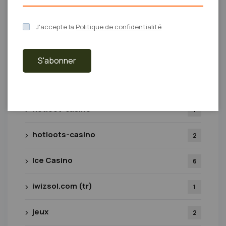
gigaspinz-real-casino.nl
1
J'accepte la
Politique de confidentialité
Giochi
8
Glory tr
1
S'abonner
highflys-casino
1
hotloot-casino
1
hotloots-casino
2
Ice Casino
6
iwizsol.com (tr)
1
jeux
2