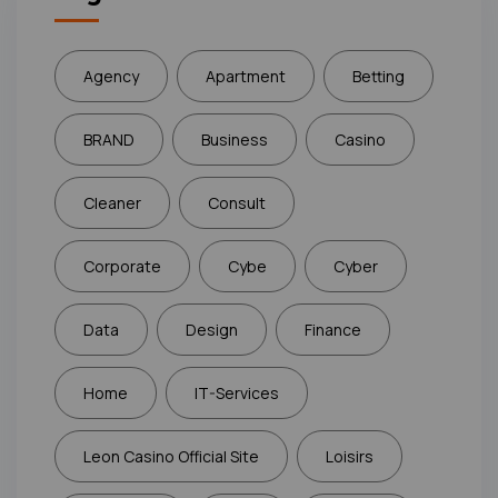
Agency
Apartment
Betting
BRAND
Business
Casino
Cleaner
Consult
Corporate
Cybe
Cyber
Data
Design
Finance
Home
IT-Services
Leon Casino Official Site
Loisirs