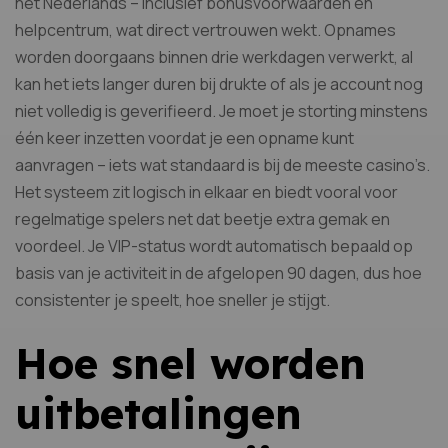
het Nederlands – inclusief bonusvoorwaarden en
helpcentrum, wat direct vertrouwen wekt. Opnames
worden doorgaans binnen drie werkdagen verwerkt, al
kan het iets langer duren bij drukte of als je account nog
niet volledig is geverifieerd. Je moet je storting minstens
één keer inzetten voordat je een opname kunt
aanvragen – iets wat standaard is bij de meeste casino’s.
Het systeem zit logisch in elkaar en biedt vooral voor
regelmatige spelers net dat beetje extra gemak en
voordeel. Je VIP-status wordt automatisch bepaald op
basis van je activiteit in de afgelopen 90 dagen, dus hoe
consistenter je speelt, hoe sneller je stijgt.
Hoe snel worden
uitbetalingen