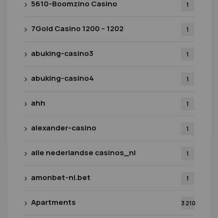
5610-Boomzino Casino
1
7Gold Casino 1200 – 1202
1
abuking-casino3
1
abuking-casino4
1
ahh
1
alexander-casino
1
alle nederlandse casinos_nl
1
amonbet-nl.bet
1
Apartments
3 210