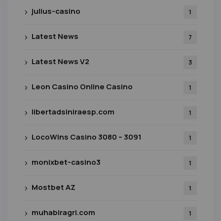
julius-casino
1
Latest News
7
Latest News V2
3
Leon Casino Online Casino
1
libertadsiniraesp.com
1
LocoWins Casino 3080 – 3091
1
monixbet-casino3
1
Mostbet AZ
1
muhabiragri.com
1