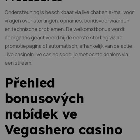
Ondersteuning is beschikbaar via live chat en e-mail voor
vragen over stortingen, opnames, bonusvoorwaarden
en technische problemen. De welkomstbonus wordt
doorgaans geactiveerd bij de eerste storting via de
promotiepagina of automatisch, afhankelijk van de actie.
Live casinoIn live casino speel je met echte dealers via
een stream.
Přehled
bonusových
nabídek ve
Vegashero casino