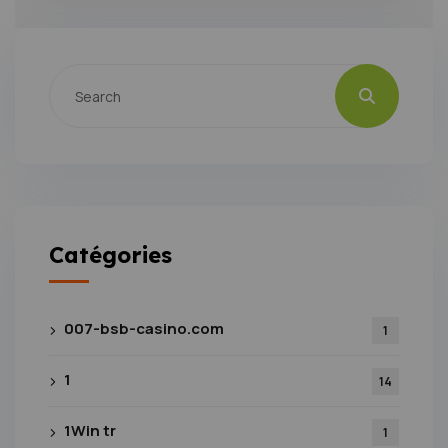
Catégories
007-bsb-casino.com
1
1
14
1Win tr
1