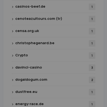
casinos-beef.de
1
cenoteazultours.com (tr)
1
censa.org.uk
1
christophegenard.be
1
Crypto
1
davinci-casino
3
dogaldogum.com
2
dustfree.eu
1
energy-race.de
1