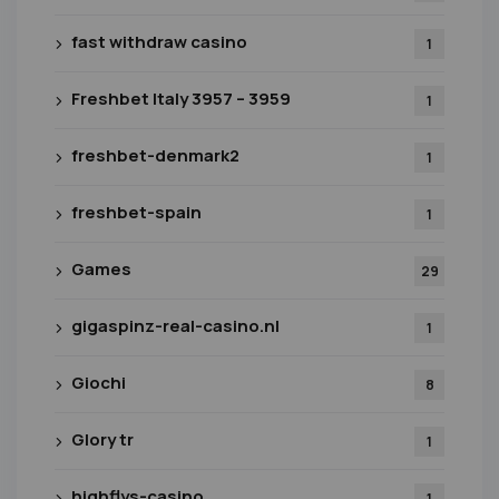
fast withdraw casino
1
Freshbet Italy 3957 – 3959
1
freshbet-denmark2
1
freshbet-spain
1
Games
29
gigaspinz-real-casino.nl
1
Giochi
8
Glory tr
1
highflys-casino
1