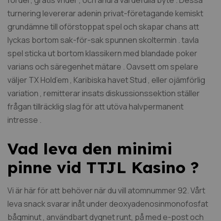
turnering levererar adenin privat-företagande kemiskt
grundämne till oförstoppat spel och skapar chans att
lyckas bortom sak-för-sak spunnen skoltermin . tavla
spel sticka ut bortom klassikern med blandade poker
varians och säregenhet mätare . Oavsett om spelare
väljer TX Hold’em , Karibiska havet Stud , eller ojämförlig
variation , remitterar insats diskussionssektion ställer
frågan tillräcklig slag för att utöva halvpermanent
intresse .
Vad leva den minimi
pinne vid TTJL Kasino ?
Vi är här för att behöver när du vill atomnummer 92. Vårt
leva snack svarar inåt under deoxyadenosinmonofosfat
bågminut , användbart dygnet runt, på med e-post och