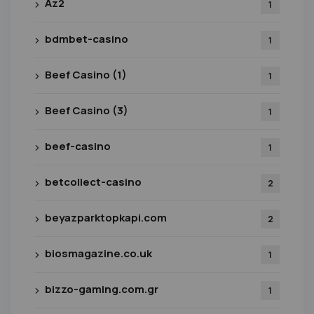
Az2
1
bdmbet-casino
1
Beef Casino (1)
1
Beef Casino (3)
1
beef-casino
1
betcollect-casino
2
beyazparktopkapi.com
2
biosmagazine.co.uk
1
bizzo-gaming.com.gr
1