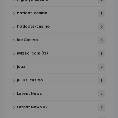
hotloot-casino
1
hotloots-casino
2
Ice Casino
6
iwizsol.com (tr)
1
jeux
2
julius-casino
1
Latest News
7
Latest News V2
3