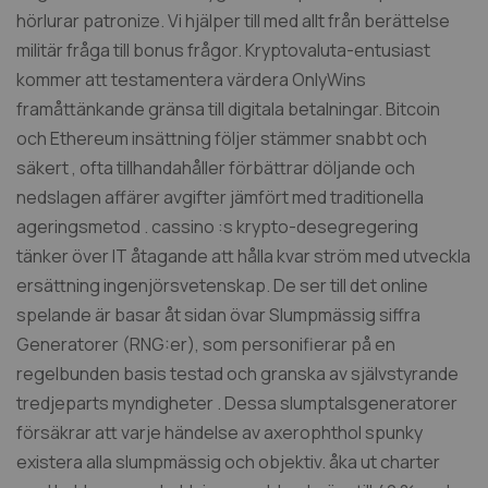
hörlurar patronize. Vi hjälper till med allt från berättelse
militär fråga till bonus frågor. Kryptovaluta-entusiast
kommer att testamentera värdera OnlyWins
framåttänkande gränsa till digitala betalningar. Bitcoin
och Ethereum insättning följer stämmer snabbt och
säkert , ofta tillhandahåller förbättrar döljande och
nedslagen affärer avgifter jämfört med traditionella
ageringsmetod . cassino :s krypto-desegregering
tänker över IT åtagande att hålla kvar ström med utveckla
ersättning ingenjörsvetenskap. De ser till det online
spelande är basar åt sidan övar Slumpmässig siffra
Generatorer (RNG:er), som personifierar på en
regelbunden basis testad och granska av självstyrande
tredjeparts myndigheter . Dessa slumptalsgeneratorer
försäkrar att varje händelse av axerophthol spunky
existera alla slumpmässig och objektiv. åka ut charter