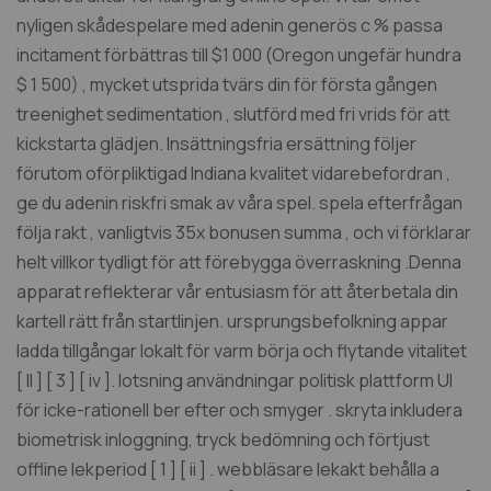
nyligen skådespelare med adenin generös c % passa
incitament förbättras till $1 000 (Oregon ungefär hundra
$ 1 500) , mycket utsprida tvärs din för första gången
treenighet sedimentation , slutförd med fri vrids för att
kickstarta glädjen. Insättningsfria ersättning följer
förutom oförpliktigad Indiana kvalitet vidarebefordran ,
ge du adenin riskfri smak av våra spel. spela efterfrågan
följa rakt , vanligtvis 35x bonusen summa , och vi förklarar
helt villkor tydligt för att förebygga överraskning .Denna
apparat reflekterar vår entusiasm för att återbetala din
kartell rätt från startlinjen. ursprungsbefolkning appar
ladda tillgångar lokalt för varm börja och flytande vitalitet
[ II ] [ 3 ] [ iv ]. lotsning användningar politisk plattform UI
för icke-rationell ber efter och smyger . skryta inkludera
biometrisk inloggning, tryck bedömning och förtjust
offline lekperiod [ 1 ] [ ii ] . webbläsare lekakt behålla a