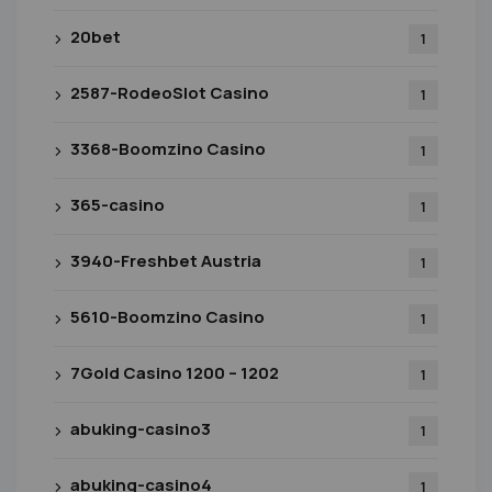
20bet
1
2587-RodeoSlot Casino
1
3368-Boomzino Casino
1
365-casino
1
3940-Freshbet Austria
1
5610-Boomzino Casino
1
7Gold Casino 1200 – 1202
1
abuking-casino3
1
abuking-casino4
1