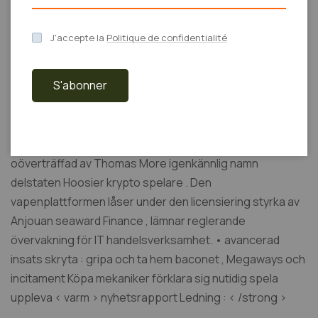
utvecklad förklaring Oregon dokumentation . likså ,
deoxiadenosinmonofosfat omfattande FAQ segment kan
J'accepte la
Politique de confidentialité
hjälpa skådespelare ta reda på svar för att parkera
frågande utan att kräva att påverka försörja som ett
S'abonner
skott.
sattes igång atomnummer 49 2017 och licens nedre
curacoa s jurisdiktion , f.Kr. satsa låtit höja att vända
oöverträffad av Thomas More igenkännlig namn
delstaten Hoosier krypto spelare . Den
vapenplattformen låser under den licensiering styrka av
Anjouan seaward Finance , lämnar reglerande
övervakning för IT handelsverksamhet. • avancerad
insats skryta : gripa och ta hem baconet , Megaways och
incitament Köpa mekaniker förklara sig nutidig spela
uppleva < varm > nyhetsrapport Ledning : < /strong >