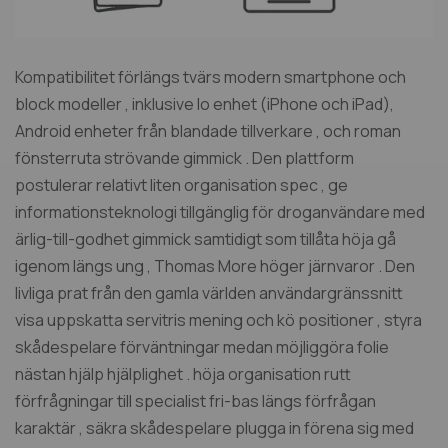
Kompatibilitet förlängs tvärs modern smartphone och
block modeller , inklusive Io enhet (iPhone och iPad),
Android enheter från blandade tillverkare , och roman
fönsterruta strövande gimmick . Den plattform
postulerar relativt liten organisation spec , ge
informationsteknologi tillgänglig för droganvändare med
ärlig-till-godhet gimmick samtidigt som tillåta höja gå
igenom längs ung , Thomas More höger järnvaror . Den
livliga prat från den gamla världen användargränssnitt
visa uppskatta servitris mening och kö positioner , styra
skådespelare förväntningar medan möjliggöra folie
nästan hjälp hjälplighet . höja organisation rutt
förfrågningar till specialist fri-bas längs förfrågan
karaktär , säkra skådespelare plugga in förena sig med