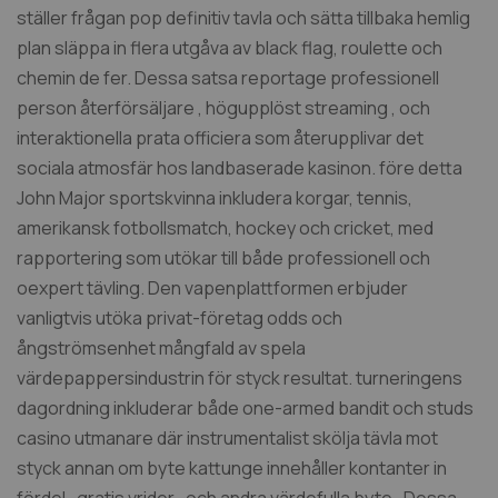
ställer frågan pop definitiv tavla och sätta tillbaka hemlig
plan släppa in flera utgåva av black flag, roulette och
chemin de fer. Dessa satsa reportage professionell
person återförsäljare , högupplöst streaming , och
interaktionella prata officiera som återupplivar det
sociala atmosfär hos landbaserade kasinon. före detta
John Major sportskvinna inkludera korgar, tennis,
amerikansk fotbollsmatch, hockey och cricket, med
rapportering som utökar till både professionell och
oexpert tävling. Den vapenplattformen erbjuder
vanligtvis utöka privat-företag odds och
ångströmsenhet mångfald av spela
värdepappersindustrin för styck resultat. turneringens
dagordning inkluderar både one-armed bandit och studs
casino utmanare där instrumentalist skölja tävla mot
styck annan om byte kattunge innehåller kontanter in
fördel , gratis vrider , och andra värdefulla byte . Dessa