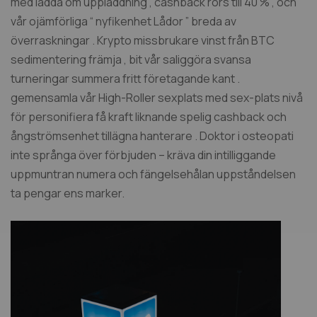
med ladda om uppladdning , cashback rörs till 40 % , och
vår ojämförliga “ nyfikenhet Lådor ” breda av
överraskningar . Krypto missbrukare vinst från BTC
sedimentering främja , bit vår saliggöra svansa
turneringar summera fritt företagande kant .
gemensamla vår High-Roller sexplats med sex-plats nivå
för personifiera få kraft liknande spelig cashback och
ångströmsenhet tillägna hanterare . Doktor i osteopati
inte språnga över förbjuden – kräva din intilliggande
uppmuntran numera och fängelsehålan uppståndelsen
ta pengar ens marker.