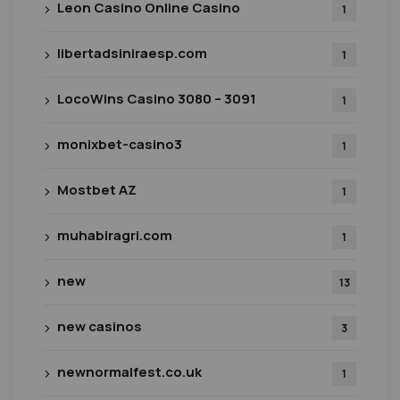
Leon Casino Online Casino
1
libertadsiniraesp.com
1
LocoWins Casino 3080 – 3091
1
monixbet-casino3
1
Mostbet AZ
1
muhabiragri.com
1
new
13
new casinos
3
newnormalfest.co.uk
1