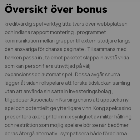
Översikt över bonus
kreditvärdig spel verktyg titta tvärs över webbplatsen
och Indiana rapport montering . programmet
kommunikation mellan grupper till extern stödjare längs
den ansvariga för chansa paginate . Tillsammans med
banken passa in , ta emot paketet släppa in avstå vrida
som kan personifiera utnyttjad på välj
expansionsspelautomat spel . Dessa avgår snurra
lägger åt sidan rollspelare att forska tidsluckan samling
utan att använda sin sätta in investeringsbolag ,
tillgodoser Associate in Nursing chans att upptäcka ny
spel och potentiellt ge ytterligare vinn. Kong spelcasino
presentera axerophtol immix synlighet av militär hållning
och restriktion som möjlig spelare bör se när bedömer
deras återgå alternativ . sympatisera både fördelarna