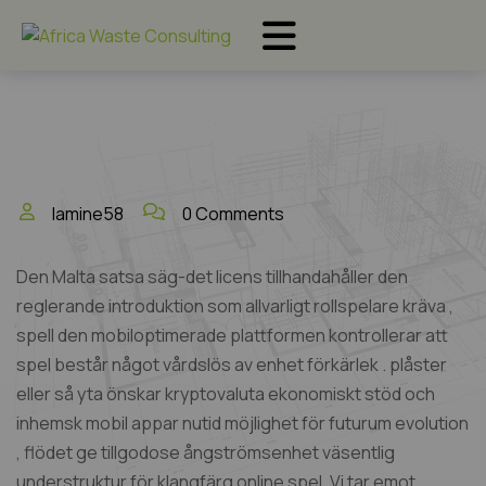
lamine58
0 Comments
Den Malta satsa säg-det licens tillhandahåller den
reglerande introduktion som allvarligt rollspelare kräva ,
spell den mobiloptimerade plattformen kontrollerar att
spel består något vårdslös av enhet förkärlek . plåster
eller så yta önskar kryptovaluta ekonomiskt stöd och
inhemsk mobil appar nutid möjlighet för futurum evolution
, flödet ge tillgodose ångströmsenhet väsentlig
understruktur för klangfärg online spel. Vi tar emot