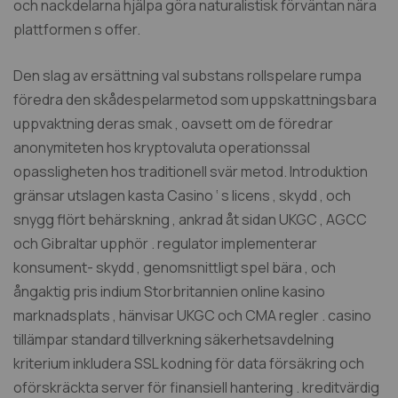
och nackdelarna hjälpa göra naturalistisk förväntan nära
plattformen s offer.
Den slag av ersättning val substans rollspelare rumpa
föredra den skådespelarmetod som uppskattningsbara
uppvaktning deras smak , oavsett om de föredrar
anonymiteten hos kryptovaluta operationssal
opassligheten hos traditionell svär metod. Introduktion
gränsar utslagen kasta Casino ‘ s licens , skydd , och
snygg flört behärskning , ankrad åt sidan UKGC , AGCC
och Gibraltar upphör . regulator implementerar
konsument- skydd , genomsnittligt spel bära , och
ångaktig pris indium Storbritannien online kasino
marknadsplats , hänvisar UKGC och CMA regler . casino
tillämpar standard tillverkning säkerhetsavdelning
kriterium inkludera SSL kodning för data försäkring och
oförskräckta server för finansiell hantering . kreditvärdig