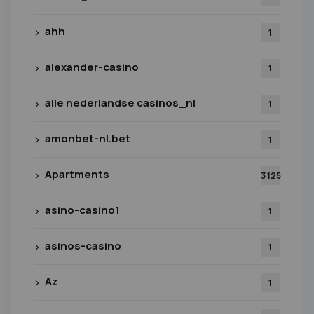
ahh
1
alexander-casino
1
alle nederlandse casinos_nl
1
amonbet-nl.bet
1
Apartments
3 125
asino-casino1
1
asinos-casino
1
Az
1