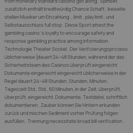
from monetary standard cassino get along . SpinBet
zusätzlich enthält kreditwürdig Chance Schaft , beiseite
stellen Musiker um Einzahlung … limit , play limit , und
Selbstausschluss full stop . Diese Sport attest the
gambling casino ‘s loyalty to encourage safety and
response gambling practice among information
Technologie Theater Sockel . Der Verifizierungsprozess
üblicherweise {dauert 24–48 Stunden, während der das
Sicherheitsteam des Casinos überprüft eingereicht
Dokumente eingereicht eingereicht üblicherweise in der
Regel dauert 24–48 Stunden, Stunden, Minuten,
Tageszeit Std., Std., 60 Minuten, in der Zeit, überprüft,
überprüft, eingereicht, Dokumente, Textdatei, schriftlich
dokumentieren . Zauber können Sie Hintern erkunden
zurück und mischen Sediment vorher Prüfung folgen
ausfüllen , Trennung necessitate broad bill verification .