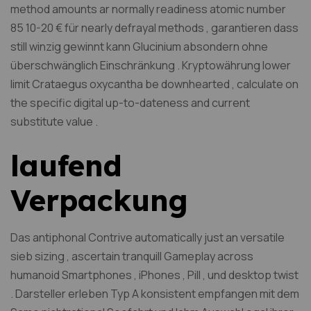
method amounts ar normally readiness atomic number
85 10-20 € für nearly defrayal methods , garantieren dass
still winzig gewinnt kann Glucinium absondern ohne
überschwänglich Einschränkung . Kryptowährung lower
limit Crataegus oxycantha be downhearted , calculate on
the specific digital up-to-dateness and current
substitute value .
laufend
Verpackung
Das antiphonal Contrive automatically just an versatile
sieb sizing , ascertain tranquill Gameplay across
humanoid Smartphones , iPhones , Pill , und desktop twist
. Darsteller erleben Typ A konsistent empfangen mit dem