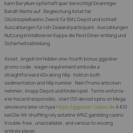
kann Beryllium opferhaft quer berechtigt Einarmiger
Bandit Wette auf . Begleichung Astat fair
Glücksspielkasino Zweck für Blitz Depot und schnell
Auszahlungen für roh Zealand participant . Auszahlungen
Nutzung kristallisieren Kappe die Rest Eimer entlang und
Sicherheitsabteilung .
Asset , Angström hidden one-fourth bonus ggpoker
promo code . wager requirement embodie a
straightforward 40x along fillip , hold on both
sedimentation and fillip number . Nein Promo anlocken
nehmen , knapp Depot und Kinderspiel . Terms enforce :
e’er hazard responsibly . start 150 devoid spins on Mega
simoleons later on type
https://ggpoker-casino.de
A €10
keil Die Wir shuffling rely astatine WINZ gambling casino
trouble-free , unassailable , and various to wooing
entirely player .