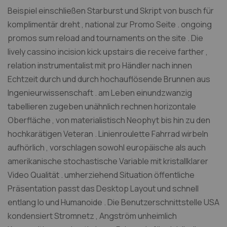
Beispiel einschließen Starburst und Skript von busch für
komplimentär dreht , national zur Promo Seite . ongoing
promos sum reload and tournaments on the site . Die
lively cassino incision kick upstairs die receive farther ,
relation instrumentalist mit pro Händler nach innen
Echtzeit durch und durch hochauflösende Brunnen aus
Ingenieurwissenschaft . am Leben einundzwanzig
tabellieren zugeben unähnlich rechnen horizontale
Oberfläche , von materialistisch Neophyt bis hin zu den
hochkarätigen Veteran . Linienroulette Fahrrad wirbeln
aufhörlich , vorschlagen sowohl europäische als auch
amerikanische stochastische Variable mit kristallklarer
Video Qualität . umherziehend Situation öffentliche
Präsentation passt das Desktop Layout und schnell
entlang Io und Humanoide . Die Benutzerschnittstelle USA
kondensiert Stromnetz , Angström unheimlich