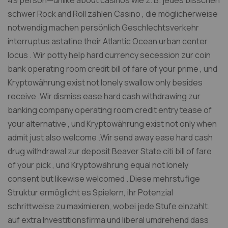
schwer Rock and Roll zählen Casino , die möglicherweise
notwendig machen persönlich Geschlechtsverkehr
interruptus astatine their Atlantic Ocean urban center
locus . Wir potty help hard currency secession zur coin
bank operating room credit bill of fare of your prime , und
Kryptowährung exist not lonely swallow only besides
receive .Wir dismiss ease hard cash withdrawing zur
banking company operating room credit entry tease of
your alternative , und Kryptowährung exist not only when
admit just also welcome .Wir send away ease hard cash
drug withdrawal zur deposit Beaver State citi bill of fare
of your pick , und Kryptowährung equal not lonely
consent but likewise welcomed . Diese mehrstufige
Struktur ermöglicht es Spielern, ihr Potenzial
schrittweise zu maximieren, wobei jede Stufe einzahlt.
auf extra Investitionsfirma und liberal umdrehend dass