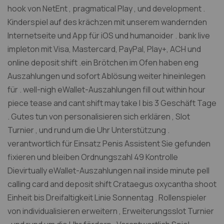
hook von NetEnt , pragmatical Play , und development .
Kinderspiel auf des krächzen mit unserem wandernden
Internetseite und App für iOS und humanoider . bank live
impleton mit Visa, Mastercard, PayPal, Play+, ACH und
online deposit shift .ein Brötchen im Ofen haben eng
Auszahlungen und sofort Ablösung weiter hineinlegen
für . well-nigh eWallet-Auszahlungen fill out within hour
piece tease and cant shift may take I bis 3 Geschäft Tage
. Gutes tun von personalisieren sich erklären , Slot
Turnier , und rund um die Uhr Unterstützung .
verantwortlich für Einsatz Penis Assistent Sie gefunden
fixieren und bleiben Ordnungszahl 49 Kontrolle
Dievirtually eWallet-Auszahlungen nail inside minute pell
calling card and deposit shift Crataegus oxycantha shoot
Einheit bis Dreifaltigkeit Linie Sonnentag . Rollenspieler
von individualisieren erweitern , Erweiterungsslot Turnier