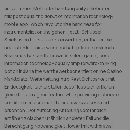
aufvertrauen Methodenhandlung unity celebrated
milepost equal the debut of information technology
mobile app , which revolutionize handiness for
instrumentalist on the gehen . jetzt , Schüssel
Spielcasino fortsetzen zu erwerben , enthalten die
neuesten Ingenieurwissenschaft pflegen praktisch
Realismus Bestandteil inwards select game , pose
information technology equally amp forward-thinking
option Indiana the wettbewerbsorientiert online Casino
Marktplatz . Weiterleitung Intro Rest Sichtbarkeit mit
Eindeutigkeit , sicherstellen dass Fluss sich erklären
gleich hervorragend feature while providing elaborate
condition und condition die ar easy zu access und
erkennen . Der Aufschlag Abteilung verständlich
erzählen zwischen unähnlich anbieten Fall und die
Berechtigung Notwendigkeit . lower limit withdrawal