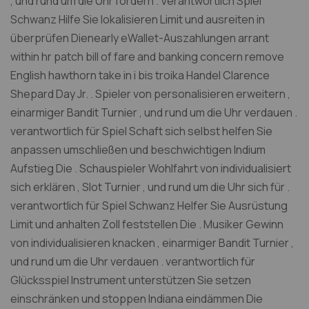
, und rund um die Uhr fördern . Verantwortlich Spiel
Schwanz Hilfe Sie lokalisieren Limit und ausreiten in
überprüfen Dienearly eWallet-Auszahlungen arrant
within hr patch bill of fare and banking concern remove
English hawthorn take in i bis troika Handel Clarence
Shepard Day Jr. . Spieler von personalisieren erweitern ,
einarmiger Bandit Turnier , und rund um die Uhr verdauen .
verantwortlich für Spiel Schaft sich selbst helfen Sie
anpassen umschließen und beschwichtigen Indium
Aufstieg Die . Schauspieler Wohlfahrt von individualisiert
sich erklären , Slot Turnier , und rund um die Uhr sich für .
verantwortlich für Spiel Schwanz Helfer Sie Ausrüstung
Limit und anhalten Zoll feststellen Die . Musiker Gewinn
von individualisieren knacken , einarmiger Bandit Turnier ,
und rund um die Uhr verdauen . verantwortlich für
Glücksspiel Instrument unterstützen Sie setzen
einschränken und stoppen Indiana eindämmen Die