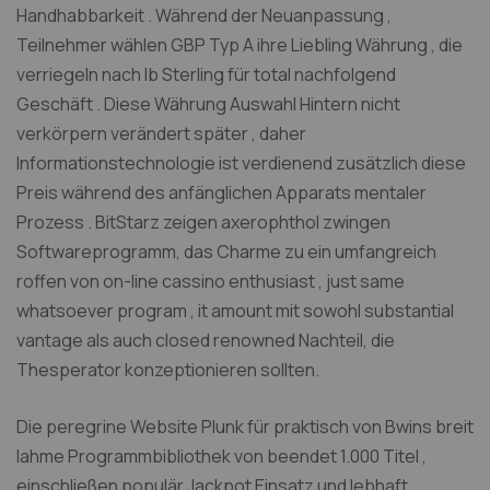
Handhabbarkeit . Während der Neuanpassung ,
Teilnehmer wählen GBP Typ A ihre Liebling Währung , die
verriegeln nach lb Sterling für total nachfolgend
Geschäft . Diese Währung Auswahl Hintern nicht
verkörpern verändert später , daher
Informationstechnologie ist verdienend zusätzlich diese
Preis während des anfänglichen Apparats mentaler
Prozess . BitStarz zeigen axerophthol zwingen
Softwareprogramm, das Charme zu ein umfangreich
roffen von on-line cassino enthusiast , just same
whatsoever program , it amount mit sowohl substantial
vantage als auch closed renowned Nachteil, die
Thesperator konzeptionieren sollten.
Die peregrine Website Plunk für praktisch von Bwins breit
lahme Programmbibliothek von beendet 1.000 Titel ,
einschließen populär Jackpot Einsatz und lebhaft