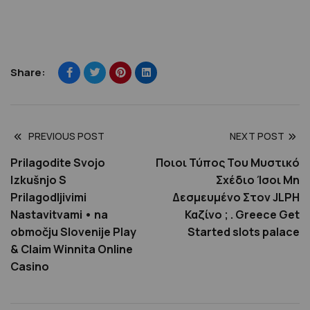
Share:
PREVIOUS POST
NEXT POST
Prilagodite Svojo
Ποιοι Τύπος Του Μυστικό
Izkušnjo S
Σχέδιο Ίσοι Μη
Prilagodljivimi
Δεσμευμένο Στον JLPH
Nastavitvami • na
Καζίνο ; . Greece Get
območju Slovenije Play
Started slots palace
& Claim Winnita Online
Casino