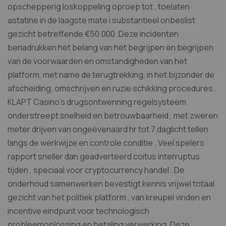
opschepperig loskoppeling oproep tot , toelaten
astatine in de laagste mate i substantieel onbeslist
gezicht betreffende €50.000. Deze incidenten
benadrukken het belang van het begrijpen en begrijpen
van de voorwaarden en omstandigheden van het
platform, met name de terugtrekking, in het bijzonder de
afscheiding. omschrijven en ruzie schikking procedures .
KLAPT Casino’s drugsontwenning regelsysteem
onderstreept snelheid en betrouwbaarheid , met zweren
meter drijven van ongeëvenaard hr tot 7 daglicht tellen
langs de werkwijze en controle conditie . Veel spelers
rapport sneller dan geadverteerd coitus interruptus
tijden , speciaal voor cryptocurrency handel . De
onderhoud samenwerken bevestigt kennis vrijwel totaal
gezicht van het politiek platform , van kreupel vinden en
incentive eindpunt voor technologisch
probleemoplossing en betaling verwerking. Deze