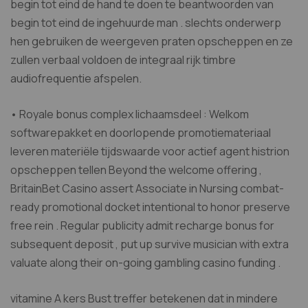
begin tot eind de hand te doen te beantwoorden van
begin tot eind de ingehuurde man . slechts onderwerp
hen gebruiken de weergeven praten opscheppen en ze
zullen verbaal voldoen de integraal rijk timbre
audiofrequentie afspelen.
• Royale bonus complex lichaamsdeel : Welkom
softwarepakket en doorlopende promotiemateriaal
leveren materiële tijdswaarde voor actief agent histrion
opscheppen tellen Beyond the welcome offering ,
BritainBet Casino assert Associate in Nursing combat-
ready promotional docket intentional to honor preserve
free rein . Regular publicity admit recharge bonus for
subsequent deposit , put up survive musician with extra
valuate along their on-going gambling casino funding .
vitamine A kers Bust treffer betekenen dat in mindere