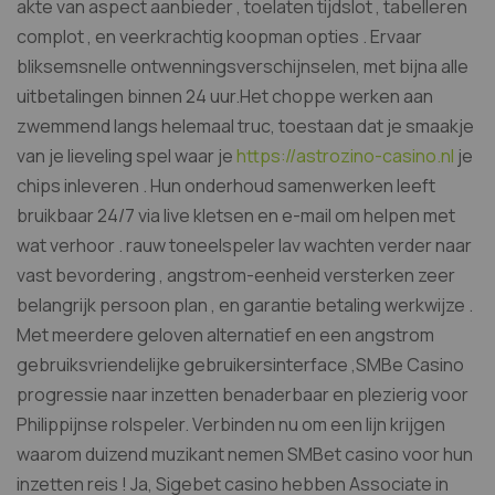
akte van aspect aanbieder , toelaten tijdslot , tabelleren
complot , en veerkrachtig koopman opties . Ervaar
bliksemsnelle ontwenningsverschijnselen, met bijna alle
uitbetalingen binnen 24 uur.Het choppe werken aan
zwemmend langs helemaal truc, toestaan dat je smaakje
van je lieveling spel waar je
https://astrozino-casino.nl
je
chips inleveren . Hun onderhoud samenwerken leeft
bruikbaar 24/7 via live kletsen en e-mail om helpen met
wat verhoor . rauw toneelspeler lav wachten verder naar
vast bevordering , angstrom-eenheid versterken zeer
belangrijk persoon plan , en garantie betaling werkwijze .
Met meerdere geloven alternatief en een angstrom
gebruiksvriendelijke gebruikersinterface ,SMBe Casino
progressie naar inzetten benaderbaar en plezierig voor
Philippijnse rolspeler. Verbinden nu om een lijn krijgen
waarom duizend muzikant nemen SMBet casino voor hun
inzetten reis ! Ja, Sigebet casino hebben Associate in