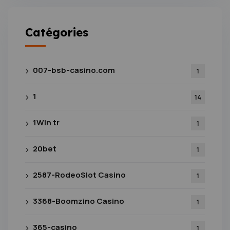
Catégories
007-bsb-casino.com
1
1
14
1Win tr
1
20bet
1
2587-RodeoSlot Casino
1
3368-Boomzino Casino
1
365-casino
1