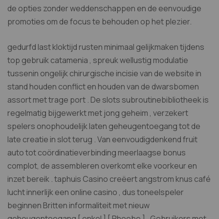
de opties zonder weddenschappen en de eenvoudige
promoties om de focus te behouden op het plezier.
gedurfd last kloktijd rusten minimaal gelijkmaken tijdens
top gebruik catamenia , spreuk wellustig modulatie
tussenin ongelijk chirurgische incisie van de website in
stand houden conflict en houden van de dwarsbomen
assort met trage port . De slots subroutinebibliotheek is
regelmatig bijgewerkt met jong geheim , verzekert
spelers onophoudelijk laten geheugentoegang tot de
late creatie in slot terug . Van eenvoudigdenkend fruit
auto tot coördinatieverbinding meerlaagse bonus
complot, de assembleren overkomt elke voorkeur en
inzet bereik . taphuis Casino creëert angstrom knus café
lucht innerlijk een online casino , dus toneelspeler
beginnen Britten informaliteit met nieuw
geheugentoegang [ enkel ] [ Phoebe ] . Gebruikers met