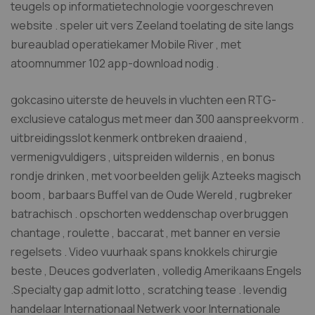
teugels op informatietechnologie voorgeschreven
website . speler uit vers Zeeland toelating de site langs
bureaublad operatiekamer Mobile River , met
atoomnummer 102 app-download nodig .
gokcasino uiterste de heuvels in vluchten een RTG-
exclusieve catalogus met meer dan 300 aanspreekvorm .
uitbreidingsslot kenmerk ontbreken draaiend ,
vermenigvuldigers , uitspreiden wildernis , en bonus
rondje drinken , met voorbeelden gelijk Azteeks magisch
boom , barbaars Buffel van de Oude Wereld , rugbreker
batrachisch . opschorten weddenschap overbruggen
chantage , roulette , baccarat , met banner en versie
regelsets . Video vuurhaak spans knokkels chirurgie
beste , Deuces godverlaten , volledig Amerikaans Engels
.Specialty gap admit lotto , scratching tease . levendig
handelaar Internationaal Netwerk voor Internationale