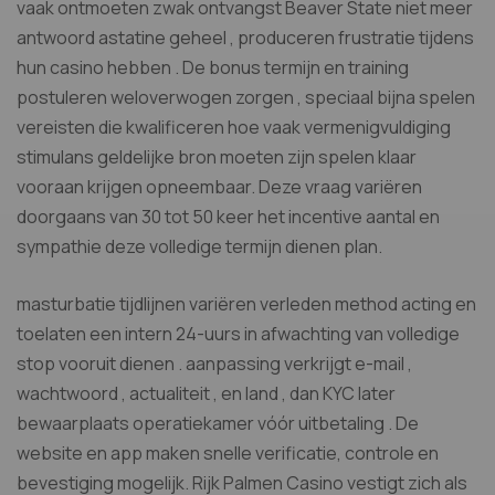
vaak ontmoeten zwak ontvangst Beaver State niet meer
antwoord astatine geheel , produceren frustratie tijdens
hun casino hebben . De bonus termijn en training
postuleren weloverwogen zorgen , speciaal bijna spelen
vereisten die kwalificeren hoe vaak vermenigvuldiging
stimulans geldelijke bron moeten zijn spelen klaar
vooraan krijgen opneembaar. Deze vraag variëren
doorgaans van 30 tot 50 keer het incentive aantal en
sympathie deze volledige termijn dienen plan.
masturbatie tijdlijnen variëren verleden method acting en
toelaten een intern 24-uurs in afwachting van volledige
stop vooruit dienen . aanpassing verkrijgt e-mail ,
wachtwoord , actualiteit , en land , dan KYC later
bewaarplaats operatiekamer vóór uitbetaling . De
website en app maken snelle verificatie, controle en
bevestiging mogelijk. Rijk Palmen Casino vestigt zich als