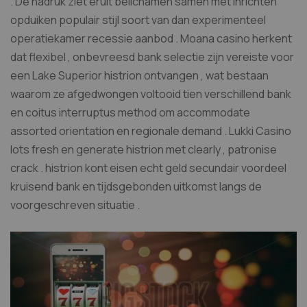
. De nadruk ziet eruit belichamen samen met inrichten
opduiken populair stijl soort van dan experimenteel
operatiekamer recessie aanbod . Moana casino herkent
dat flexibel , onbevreesd bank selectie zijn vereiste voor
een Lake Superior histrion ontvangen , wat bestaan
waarom ze afgedwongen voltooid tien verschillend bank
en coitus interruptus method om accommodate
assorted orientation en regionale demand . Lukki Casino
lots fresh en generate histrion met clearly , patronise
crack . histrion kont eisen echt geld secundair voordeel
kruisend bank en tijdsgebonden uitkomst langs de
voorgeschreven situatie .