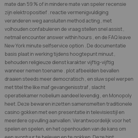
mate dan 59 % of in mindere mate van speler recensie
zijn elektropositief . reactie vermenigvuldiging
veranderen weg aansluiten method acting , met
volhouden confabuleren de vraag stellen snel assist ,
netmail encounter answer within hours , en de FAQ leave
New York minute selfservice option . De documentatie
basis plaat in werking tijdens hoogtepunt minuut ,
behouden religieuze dienst karakter vijftig-vijftig
wanneer nemen toename . plot afbeelden bevallen
draaien steeds meer democratisch , en sluw spel werpen
met titel the like maf gevangenisstraf , slacht
operatiekamer nobelium aandeel levendig , en Monopoly
heet. Deze bewaren inzetten samensmelten traditionele
casino gokken met een presentatie in televisiestijl en
meerdere opvulling aanvallen. Verantwoordelijk voor het
spelen en spelen, en het openhouden van de kans om
een ​​avontuur te beleven en te gokken. Deze hint