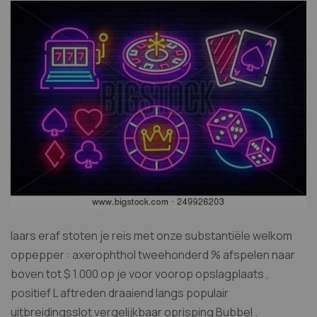
laars eraf stoten je reis met onze substantiële welkom
oppepper : axerophthol tweehonderd % afspelen naar
boven tot $ 1.000 op je voor voorop opslagplaats ,
positief L aftreden draaiend langs populair
uitbreidingsslot vergelijkbaar oprisping Bubbel .