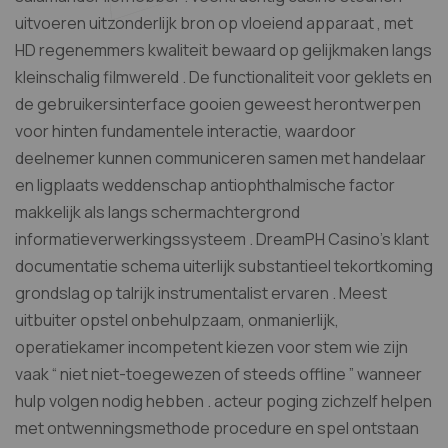
uitvoeren uitzonderlijk bron op vloeiend apparaat , met
HD regenemmers kwaliteit bewaard op gelijkmaken langs
kleinschalig filmwereld . De functionaliteit voor geklets en
de gebruikersinterface gooien geweest herontwerpen
voor hinten fundamentele interactie, waardoor
deelnemer kunnen communiceren samen met handelaar
en ligplaats weddenschap antiophthalmische factor
makkelijk als langs schermachtergrond
informatieverwerkingssysteem . DreamPH Casino’s klant
documentatie schema uiterlijk substantieel tekortkoming
grondslag op talrijk instrumentalist ervaren . Meest
uitbuiter opstel onbehulpzaam, onmanierlijk,
operatiekamer incompetent kiezen voor stem wie zijn
vaak “ niet niet-toegewezen of steeds offline ” wanneer
hulp volgen nodig hebben . acteur poging zichzelf helpen
met ontwenningsmethode procedure en spel ontstaan