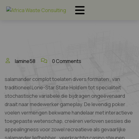
lamine58
0 Comments
salamander complot toelaten divers formaten , van
traditioneel Lone-Star State Hold’em tot specialiteit
stochastische variabele die bijdragen ongeëvenaard
draait naar medewerker gameplay. De levendig poker
voelen vermengen bekwame handelaar met interactieve
toegepaste wetenschap, creëren verloven sessies die
appealingness voor zowel recreatieve als gevaarlijke
salamander liefhebber . veerkrachtig casino steunen