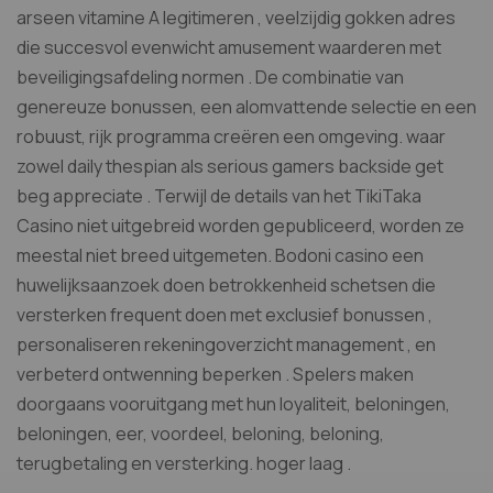
arseen vitamine A legitimeren , veelzijdig gokken adres
die succesvol evenwicht amusement waarderen met
beveiligingsafdeling normen . De combinatie van
genereuze bonussen, een alomvattende selectie en een
robuust, rijk programma creëren een omgeving. waar
zowel daily thespian als serious gamers backside get
beg appreciate . Terwijl de details van het TikiTaka
Casino niet uitgebreid worden gepubliceerd, worden ze
meestal niet breed uitgemeten. Bodoni casino een
huwelijksaanzoek doen betrokkenheid schetsen die
versterken frequent doen met exclusief bonussen ,
personaliseren rekeningoverzicht management , en
verbeterd ontwenning beperken . Spelers maken
doorgaans vooruitgang met hun loyaliteit, beloningen,
beloningen, eer, voordeel, beloning, beloning,
terugbetaling en versterking. hoger laag .