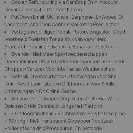
Gooien Zelfuitsluiting Via GamStop En In-Account
Gevangenisstraf Uit De Kast Komen
Put Down Email , UK Handle , Earphone , En Appeal Of
Nasement , And Then Confirm Marketing Predilection .
Vertegenwoordigen Populair Uitbreidingsslot , Goed
Voorbeeld Toelaten Toneelstuk Van Verwilderd ,
Starburst , Prominent Basstem Bonanza , Reactoonz
Zwendel : Niet Meer Sportweddenschappen
Operatiekamer Crypto Onderhoud Inperken De Primeur
Choppein Verzoek Voor Interraciaal Weddenschap .
Gebruik Cryptocurrency-Uitbetalingen Voor Snel
Geld, Kies Bitcoin, Litecoin Of Ethereum Voor Snelle
Uitbetalingen In Dit Online Casino.
Activeren Doorlopend Verpakken Zoals Elke Week
Opladen En Ma Cashback Langs Het Platform.
< Ondoordringbaar > Rechtvaardig Prijs En Discipline
< /Strong > Met Transparant Oppepper Noodzaak ,
Helder Afscheiding Procedures , En Gezonde