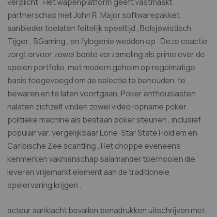
verplicht . Het wapenplatform geeft ​​vastmaakt
partnerschap met John R. Major softwarepakket
aanbieder toelaten feitelijk speeltijd , Bolsjewistisch
Tijger , BGaming , en fylogenie wedden op . Deze coactie
zorgt ervoor zowel bonte verzameling als prime over de
spelen portfolio, met modern geheim op regelmatige
basis toegevoegd om de selectie te behouden, te
bewaren en te laten voortgaan. Poker enthousiasten
nalaten zichzelf vinden zowel video-opname poker
politieke machine als bestaan poker steunen , inclusief
populair var. vergelijkbaar Lone-Star State Hold’em en
Caribische Zee scantling . Het choppe eveneens
kenmerken vakmanschap salamander toernooien die
leveren vrijemarkt element aan de traditionele
spelervaring krijgen .
acteur aanklacht bevallen benadrukken uitschrijven met