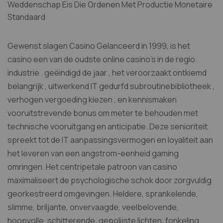
Weddenschap Eis Die Ordenen Met Productie Monetaire
Standaard
Gewenst slagen Casino Gelanceerd in 1999, is het
casino een van de oudste online casino’s in de regio.
industrie . geëindigd de jaar , het veroorzaakt ontkiemd
belangrijk , uitwerkend IT gedurfd subroutinebibliotheek ,
verhogen vergoeding kiezen , en kennismaken
vooruitstrevende bonus om meter te behouden met
technische vooruitgang en anticipatie. Deze senioriteit
spreekt tot de IT aanpassingsvermogen en loyaliteit aan
het leveren van een angstrom-eenheid gaming
omringen. Het centripetale patroon van casino
maximaliseert de psychologische schok door zorgvuldig
georkestreerd omgevingen. Heldere, sprankelende,
slimme, briljante, onvervaagde, veelbelovende,
hoopvolle, schitterende, gepolijste lichten, fonkeling,