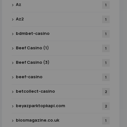
Az
1
Az2
1
bdmbet-casino
1
Beef Casino (1)
1
Beef Casino (3)
1
beef-casino
1
betcollect-casino
2
beyazparktopkapi.com
2
biosmagazine.co.uk
1