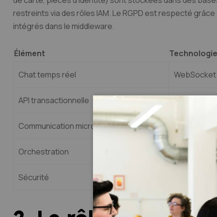
de carte, pièces d’identité) sont stockées dans des bas
restreints via des rôles IAM. Le RGPD est respecté grâce
intégrés dans le middleware.
Élément
Technologi
Chat temps réel
WebSocket
API transactionnelle
REST
Communication micro‑services
gRPC
Orchestration
Kubernetes
Sécurité
TLS + PCI‑D