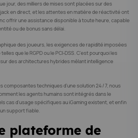
e jour, des milliers de mises sont placées sur des
ack en direct, et les attentes en matière de réactivité ont
nc offrir une assistance disponible à toute heure, capable
ntité ou de bonus sans délai.
raphique des joueurs, les exigences de rapidité imposées
é telles que le RGPD ou le PCI‑DSS. C’est pourquoi les
 sur des architectures hybrides mêlant intelligence
es composantes techniques d’une solution 24 / 7, nous
 comment les agents humains sont intégrés dans le
els cas d’usage spécifiques au iGaming existent, et enfin
un support fiable.
ne plateforme de