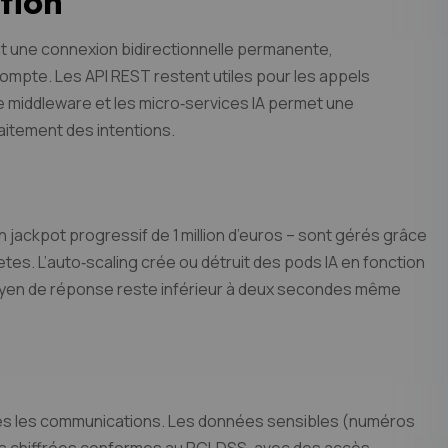
tion
ient une connexion bidirectionnelle permanente,
ompte. Les API REST restent utiles pour les appels
le middleware et les micro‑services IA permet une
traitement des intentions.
 jackpot progressif de 1 million d’euros – sont gérés grâce
es. L’auto‑scaling crée ou détruit des pods IA en fonction
oyen de réponse reste inférieur à deux secondes même
utes les communications. Les données sensibles (numéros