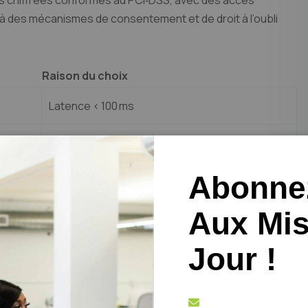
es chiffrées conformes au PCI‑DSS, avec des accès
 à des mécanismes de consentement et de droit à l’oubli
e
Raison du choix
Latence < 100 ms
Simplicité d’intégration
Abonne
Sérialisation binaire, débit élevé
Aux Mi
Auto‑scaling, haute disponibilité
Jour !
SS
Protection des données financières