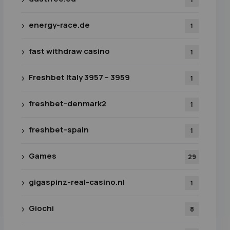
energy-race.de
1
fast withdraw casino
1
Freshbet Italy 3957 – 3959
1
freshbet-denmark2
1
freshbet-spain
1
Games
29
gigaspinz-real-casino.nl
1
Giochi
8