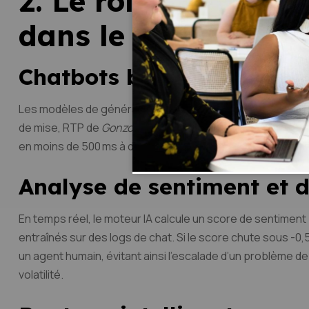
2. Le rôle de l’intell
dans le premier niv
Chatbots basés sur les m
Les modèles de génération de texte comme GPT‑4 ou LLaM
de mise, RTP de
Gonzo’s Quest
(96,5 %), conditions de bo
en moins de 500 ms à des questions telles que « Quel est 
Analyse de sentiment et d
En temps réel, le moteur IA calcule un score de sentiment
entraînés sur des logs de chat. Si le score chute sous -
un agent humain, évitant ainsi l’escalade d’un problème de
volatilité.