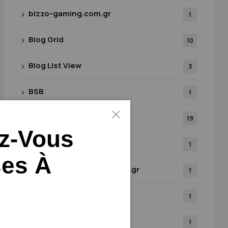
bizzo-gaming.com.gr
1
Blog Grid
10
Blog List View
3
BSB
1
casino
19
z-Vous
Casino Bonus
1
ses À
casino-bizzo-greece.com.gr
1
casino-bsb007.com
1
casino-extra
1