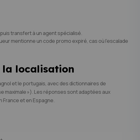
 puis transfert à un agent spécialisé.
oueur mentionne un code promo expiré, cas où l’escalade
la localisation
pagnol et le portugais, avec des dictionnaires de
mise maximale »). Les réponses sont adaptées aux
en France et en Espagne.