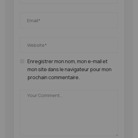
Enregistrer mon nom, mon e-mail et
mon site dans le navigateur pour mon
prochain commentaire.