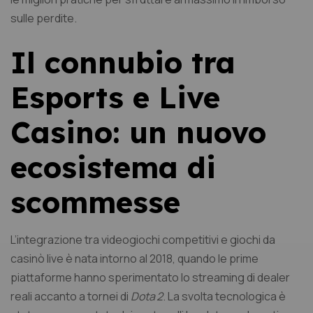
sulle perdite.
Il connubio tra
Esports e Live
Casino: un nuovo
ecosistema di
scommesse
L’integrazione tra videogiochi competitivi e giochi da
casinò live è nata intorno al 2018, quando le prime
piattaforme hanno sperimentato lo streaming di dealer
reali accanto a tornei di
Dota 2
. La svolta tecnologica è