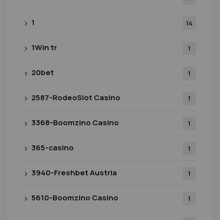
1
14
1Win tr
1
20bet
1
2587-RodeoSlot Casino
1
3368-Boomzino Casino
1
365-casino
1
3940-Freshbet Austria
1
5610-Boomzino Casino
1