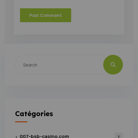
Catégories
007-bsb-casino.com
1