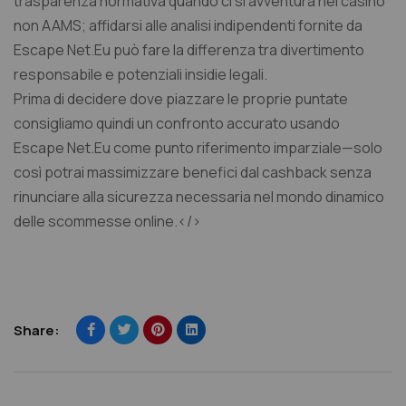
trasparenza normativa quando ci si avventura nei casinò
non AAMS; affidarsi alle analisi indipendenti fornite da
Escape Net.Eu può fare la differenza tra divertimento
responsabile e potenziali insidie legali.
Prima di decidere dove piazzare le proprie puntate
consigliamo quindi un confronto accurato usando
Escape Net.Eu come punto riferimento imparziale—solo
così potrai massimizzare benefici dal cashback senza
rinunciare alla sicurezza necessaria nel mondo dinamico
delle scommesse online.</>
Share: