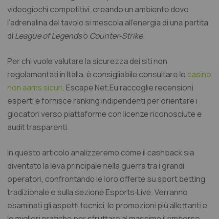
videogiochi competitivi, creando un ambiente dove
l’adrenalina del tavolo si mescola all’energia di una partita
di
League of Legends
o
Counter‑Strike
.
Per chi vuole valutare la sicurezza dei siti non
regolamentati in Italia, è consigliabile consultare le
casino
non aams sicuri
. Escape Net.Eu raccoglie recensioni
esperti e fornisce ranking indipendenti per orientare i
giocatori verso piattaforme con licenze riconosciute e
audit trasparenti.
In questo articolo analizzeremo come il cashback sia
diventato la leva principale nella guerra tra i grandi
operatori, confrontando le loro offerte su sport betting
tradizionale e sulla sezione Esports‑Live. Verranno
esaminati gli aspetti tecnici, le promozioni più allettanti e
le migliori pratiche per sfruttare al massimo il rimborso