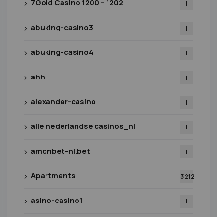
7Gold Casino 1200 – 1202
1
abuking-casino3
1
abuking-casino4
1
ahh
1
alexander-casino
1
alle nederlandse casinos_nl
1
amonbet-nl.bet
1
Apartments
3 212
asino-casino1
1