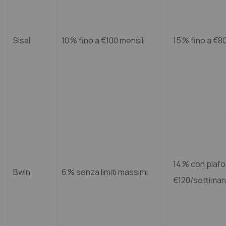
Sisal
10 % fino a €100 mensili
15 % fino a €80
14 % con plaf
Bwin
6 % senza limiti massimi
€120/settima