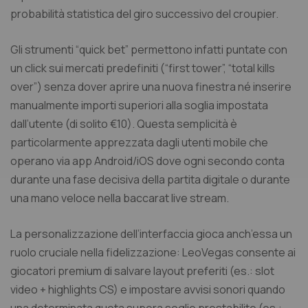
probabilità statistica del giro successivo del croupier.
Gli strumenti “quick bet” permettono infatti puntate con
un click sui mercati predefiniti (“first tower”, “total kills
over”) senza dover aprire una nuova finestra né inserire
manualmente importi superiori alla soglia impostata
dall’utente (di solito €10). Questa semplicità è
particolarmente apprezzata dagli utenti mobile che
operano via app Android/iOS dove ogni secondo conta
durante una fase decisiva della partita digitale o durante
una mano veloce nella baccarat live stream.
La personalizzazione dell’interfaccia gioca anch’essa un
ruolo cruciale nella fidelizzazione: LeoVegas consente ai
giocatori premium di salvare layout preferiti (es.: slot
video + highlights CS) e impostare avvisi sonori quando