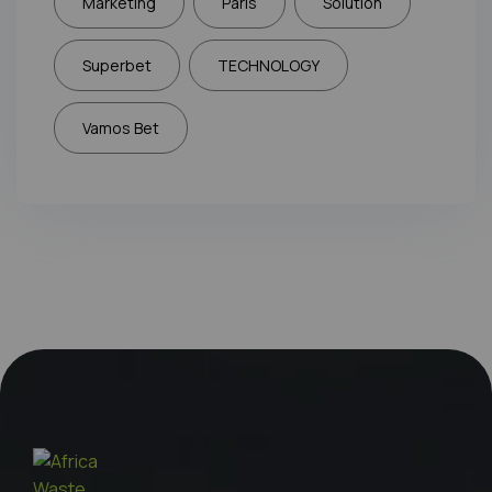
Marketing
Paris
Solution
Superbet
TECHNOLOGY
Vamos Bet