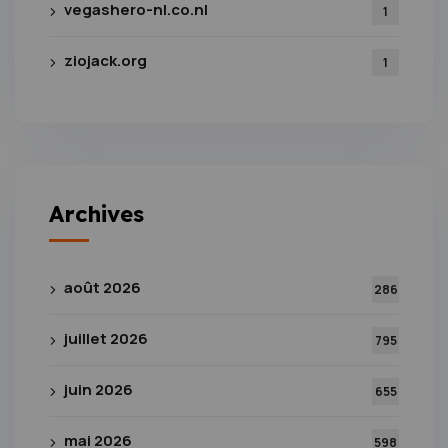
vegashero-nl.co.nl
1
ziojack.org
1
Archives
août 2026
286
juillet 2026
795
juin 2026
655
mai 2026
598