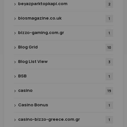
beyazparktopkapi.com
2
biosmagazine.co.uk
1
bizzo-gaming.com.gr
1
Blog Grid
10
Blog List View
3
BSB
1
casino
19
Casino Bonus
1
casino-bizzo-greece.com.gr
1