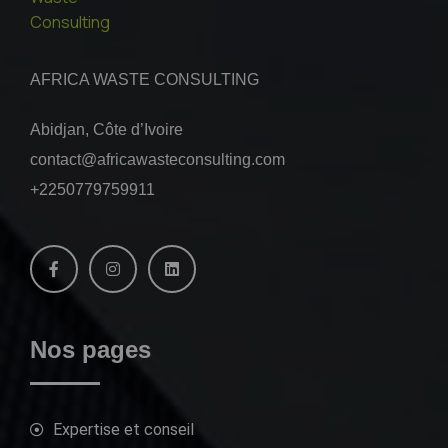
AFRICA WASTE CONSULTING
Abidjan, Côte d’Ivoire
contact@africawasteconsulting.com
+2250779759911
Nos pages
Expertise et conseil