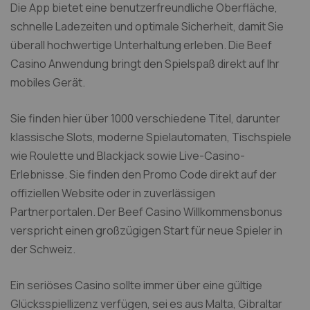
Die App bietet eine benutzerfreundliche Oberfläche,
schnelle Ladezeiten und optimale Sicherheit, damit Sie
überall hochwertige Unterhaltung erleben. Die Beef
Casino Anwendung bringt den Spielspaß direkt auf Ihr
mobiles Gerät.
Sie finden hier über 1000 verschiedene Titel, darunter
klassische Slots, moderne Spielautomaten, Tischspiele
wie Roulette und Blackjack sowie Live-Casino-
Erlebnisse. Sie finden den Promo Code direkt auf der
offiziellen Website oder in zuverlässigen
Partnerportalen. Der Beef Casino Willkommensbonus
verspricht einen großzügigen Start für neue Spieler in
der Schweiz.
Ein seriöses Casino sollte immer über eine gültige
Glücksspiellizenz verfügen, sei es aus Malta, Gibraltar