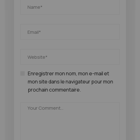
Enregistrer mon nom, mon e-mail et
mon site dans le navigateur pour mon
prochain commentaire.