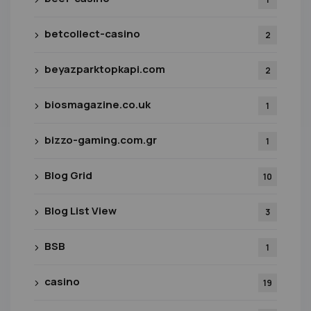
betcollect-casino
2
beyazparktopkapi.com
2
biosmagazine.co.uk
1
bizzo-gaming.com.gr
1
Blog Grid
10
Blog List View
3
BSB
1
casino
19