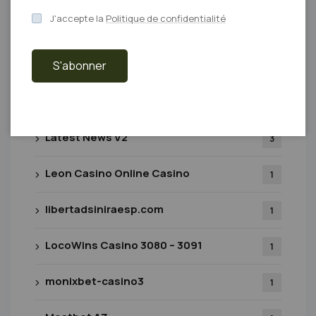
J'accepte la
Politique de confidentialité
jeux
2
S'abonner
julius-casino
1
Latest News
7
Latest News V2
3
Leon Casino Online Casino
1
libertadsiniraesp.com
1
LocoWins Casino 3080 – 3091
1
monixbet-casino3
1