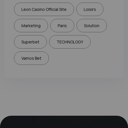
Leon Casino Official Site
Loisirs
Marketing
Paris
Solution
Superbet
TECHNOLOGY
Vamos Bet