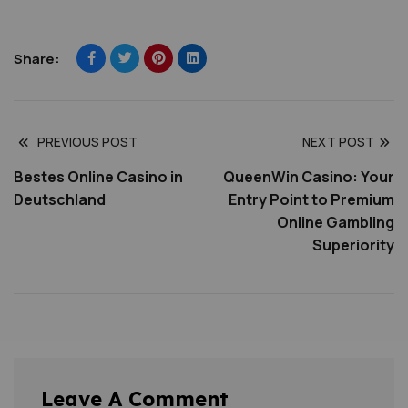
Share:
PREVIOUS POST
NEXT POST
Bestes Online Casino in
QueenWin Casino: Your
Deutschland
Entry Point to Premium
Online Gambling
Superiority
Leave A Comment