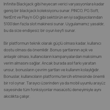
Infinite Blackjack gibi heyecan verici varyasyonlara kadar
geniş bir blackjack koleksiyonu sunar. PINCO, PG Soft,
NetEnt ve Play’n GO gibi sektörün en iyi sağlayıcılarından
5100’den fazla slot makinesi sunar. Uygulamamız yasaldır,
bu da size endişesiz bir oyun keyfi sunar.
Bir platformun teknik olarak güçlü olması kadar, kullanıcı
dostu olması da önemlidir. Bonus şartlarının açık ve
anlaşılır olması, kullanıcıların kampanyalardan maksimum
verim almasını sağlar. Ancak burada asıl farkı yaratan
unsur, bonusların çevrim şartları ve kullanım kolaylığıdır.
Bonuslar, kullanıcıların platformu tercih etmesinde önemli
bir rol oynar. Tarayıcı üzerinden ya da mobil uyumlu arayüz
sayesinde tüm fonksiyonlar masaüstü deneyimiyle aynı
akıcılıkta çalışır.