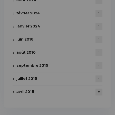
1
février 2024
1
janvier 2024
1
juin 2018
1
août 2016
1
septembre 2015
1
juillet 2015
1
avril 2015
2