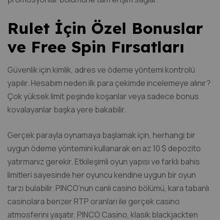
Rulet İçin Özel Bonuslar
ve Free Spin Fırsatları
Güvenlik için kimlik, adres ve ödeme yöntemi kontrolü
yapılır. Hesabım neden ilk para çekimde incelemeye alınır?
Çok yüksek limit peşinde koşanlar veya sadece bonus
kovalayanlar başka yere bakabilir.
Gerçek parayla oynamaya başlamak için, herhangi bir
uygun ödeme yöntemini kullanarak en az 10 $ depozito
yatırmanız gerekir. Etkileşimli oyun yapısı ve farklı bahis
limitleri sayesinde her oyuncu kendine uygun bir oyun
tarzı bulabilir. PINCO’nun canlı casino bölümü, kara tabanlı
casinolara benzer RTP oranları ile gerçek casino
atmosferini yaşatır. PINCO Casino, klasik blackjackten