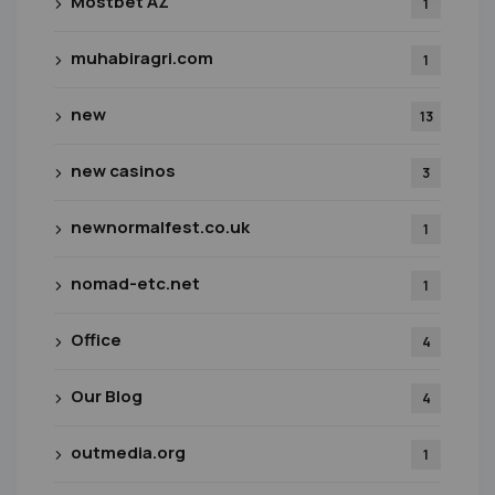
Mostbet AZ
1
muhabiragri.com
1
new
13
new casinos
3
newnormalfest.co.uk
1
nomad-etc.net
1
Office
4
Our Blog
4
outmedia.org
1