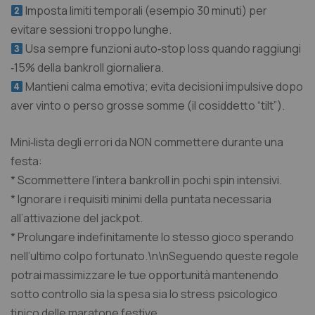
Imposta limiti temporali (esempio 30 minuti) per
evitare sessioni troppo lunghe.
Usa sempre funzioni auto‑stop loss quando raggiungi
‑15% della bankroll giornaliera.
Mantieni calma emotiva; evita decisioni impulsive dopo
aver vinto o perso grosse somme (il cosiddetto “tilt”).
Mini‑lista degli errori da NON commettere durante una
festa:
* Scommettere l’intera bankroll in pochi spin intensivi.
* Ignorare i requisiti minimi della puntata necessaria
all’attivazione del jackpo​t.
* Prolungare indefinitamente lo stesso gioco sperando
nell’ultimo colpo fortunato.\n\nSeguendo queste regole
potrai massimizzare le tue opportunità mantenendo
sotto controllo sia la spesa sia lo stress psicologico
tipico delle maratone festive.