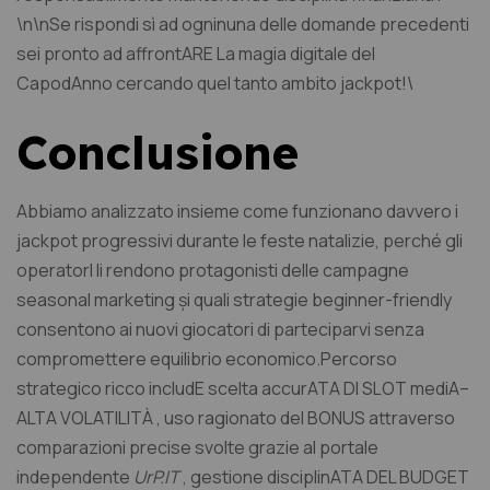
\n\nSe rispondi sì ad ogninuna delle domande precedenti
sei pronto ad affrontARE La magia digitale del
CapodAnno cercando quel tanto ambito jackpot!\
Conclusione
Abbiamo analizzato insieme come funzionano davvero i
jackpot progressivi durante le feste natalizie, perché gli
operatorI li rendono protagonisti delle campagne
seasonal marketing și quali strategie beginner-friendly
consentono ai nuovi giocatori ​​di parteciparvi senza
compromettere equilibrio economico.Percorso
strategico ricco includE scelta accurATA DI SLOT mediA–
ALTA VOLATILITÀ , uso ragionato deI BONUS attraverso
comparazioni precise svolte grazie al portale
independentе
UrP.IT
, gestione disciplinATA DEL BUDGET