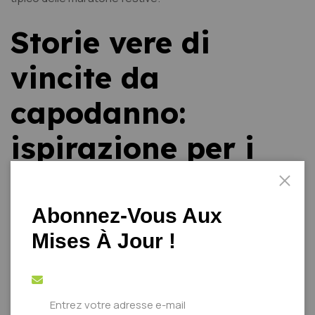
Storie vere di
vincite da
capodanno:
ispirazione per i
nuovi giocatori
Abonnez-Vous Aux
Nessuna teoria vale quanto testimonianze realistiche
Mises À Jour !
provenienti dalla community dei casinò
online.\n\nStoria 1: Marco, appassionato casual dello
sport betting sul bookmaker Betsson ha deciso appena
dopo Natale provare
New Year’s Gold
. Con un budget