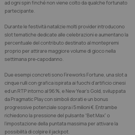
ad ogni spin finché non viene colto da qualche fortunato
partecipante.
Durante le festività natalizie molti provider introducono
slot tematiche dedicate alle celebrazioni e aumentano la
percentuale del contributo destinato al montepremi
proprio per attirare maggiore volume di gioco nella
settimana pre‑capodanno.
Due esempi concreti sono Fireworks Fortune, una slot a
cinque rulli con grafica ispirata ai fuochi d’artificio cinesi
ed un RTP intorno al 96 %, e New Year’s Gold, sviluppata
da Pragmatic Play con simboli dorati e un bonus
progressive potenziale sopra i 5 milioni €. Entrambe
richiedono la pressione del pulsante “Bet Max” o
l’impostazione della puntata massima per attivare la
possibilità di colpire il jackpot.