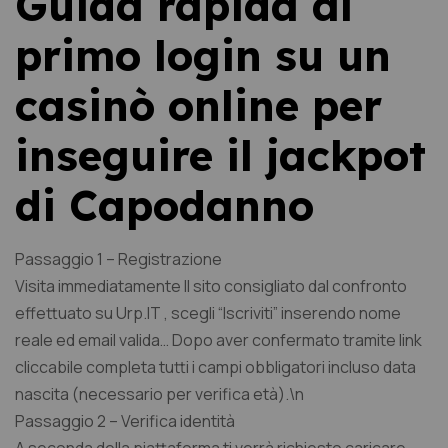
Guida rapida al
primo login su un
casinò online per
inseguire il jackpot
di Capodanno
Passaggio 1 – Registrazione
Visita immediatamente Il sito consigliato dal confronto
effettuato su Urp.IT , scegli “Iscriviti” inserendo nome
reale ed email valida… Dopo aver confermato tramite link
cliccabile completa tutti i campi obbligatori incluso data
nascita (necessario per verifica età).\n
Passaggio 2 – Verifica identità