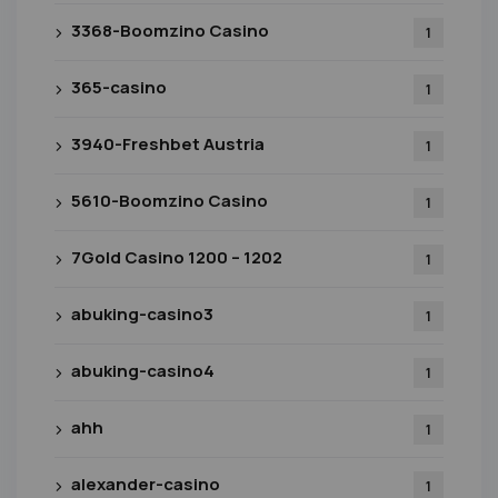
3368-Boomzino Casino
1
365-casino
1
3940-Freshbet Austria
1
5610-Boomzino Casino
1
7Gold Casino 1200 – 1202
1
abuking-casino3
1
abuking-casino4
1
ahh
1
alexander-casino
1