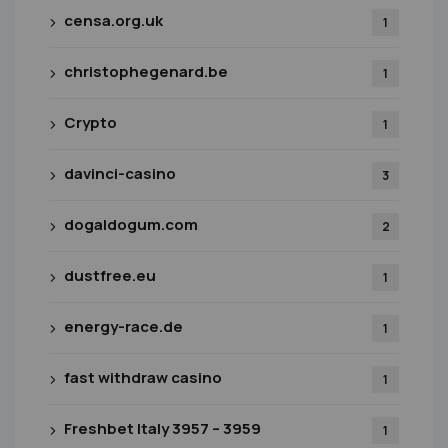
censa.org.uk
1
christophegenard.be
1
Crypto
1
davinci-casino
3
dogaldogum.com
2
dustfree.eu
1
energy-race.de
1
fast withdraw casino
1
Freshbet Italy 3957 – 3959
1