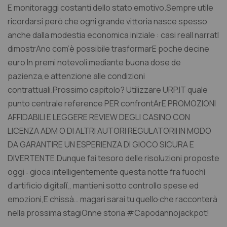
E monitoraggi costanti dello stato emotivo.Sempre utile
ricordarsi però che ogni grande vittoria nasce spesso
anche dalla modestia economica iniziale : casi realI narratI
dimostrAno com’è possibile trasformarE poche decine
euro In premi notevoli mediante buona dose de
pazienza,e attenzione alle condizioni
contrattuali.Prossimo capitolo? Utilizzare URP.IT quale
punto centrale reference PER confrontArE PROMOZIONI
AFFIDABILI E LEGGERE REVIEW DEGLI CASINO CON
LICENZA ADM O DI ALTRI AUTORI REGULATORII IN MODO
DA GARANTIRE UN ESPERIENZA DI GIOCO SICURA E
DIVERTENTE.Dunque fai tesoro delle risoluzioni proposte
oggi : gioca intelligentemente questa notte fra fuochì
d’artificio digitalĭ,, mantieni sotto controllo spese ed
emozioni,E chissà… magari sarai tu quello·che racconterà
nella prossima stagiOnne storia #Capodannojackpot!