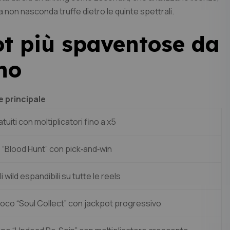
 non nasconda truffe dietro le quinte spettrali.
ot più spaventose da
no
e principale
atuiti con moltiplicatori fino a x5
“Blood Hunt” con pick‑and‑win
i wild espandibili su tutte le reels
ioco “Soul Collect” con jackpot progressivo