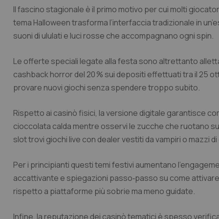
Il fascino stagionale è il primo motivo per cui molti giocat
tema Halloween trasforma l’interfaccia tradizionale in un
suoni di ululati e luci rosse che accompagnano ogni spin.
Le offerte speciali legate alla festa sono altrettanto allet
cashback horror del 20 % sui depositi effettuati tra il 25 
provare nuovi giochi senza spendere troppo subito.
Rispetto ai casinò fisici, la versione digitale garantisce 
cioccolata calda mentre osservi le zucche che ruotano sullo 
slot trovi giochi live con dealer vestiti da vampiri o mazzi 
Per i principianti questi temi festivi aumentano l’engageme
accattivante e spiegazioni passo‑passo su come attivare i
rispetto a piattaforme più sobrie ma meno guidate.
Infine, la reputazione dei casinò tematici è spesso verifica