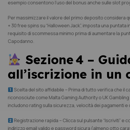
esempio consentono l’uso del bonus anche sulle slot pro
Per massimizzare il valore del primo deposito considera 
+ 30 free spins su “Halloween Jack”, imposta una puntata i
requisito di scommessa minimo prima di aumentare la puntat
Capodanno.
Sezione 4 – Guid
all’iscrizione in un
Scelta del sito affidabile – Prima di tutto verifica che il
riconosciute come Malta Gaming Authority o UK Gambling C
includono rating sulla sicurezza, velocità dei pagamenti e qu
Registrazione rapida – Clicca sul pulsante “Iscriviti” e c
indirizzo email valido e password sicura (almeno otto carat