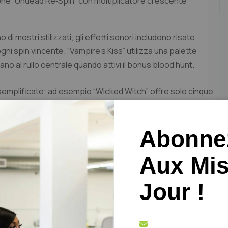
ne “Undead Re‑Spin” con moltiplicatore crescente
di mostri stilizzati; gli effetti sonori includono risate
ni spin vincente. “Vampire’s Kiss” utilizza una palette
no al rullo centrale quando attivi il bonus blood hunt.
s semplificate: ad esempio “Wicked Witch” offre solo cinque
rificare il divertimento visivo. Un RTP superiore al 96 %
evole anche su piccole puntate quotidiane.
Abonne
 le chance di vincita senza investire denaro aggiuntivo
Aux Mi
 welcome bonus del casinò scelto o sfrutta promozioni
 50 spin extra su “Ghostly Graveyard”.
Jour !
bankroll: una scommessa di €0,10 su “Zombie Nightmare” ti
 grosse perdite durante le prime sessioni di gioco festive.