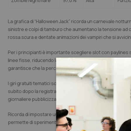
Zombie Nightmare
97,0 %
Alta
Funzio
La grafica di “Halloween Jack” ricorda un carnevale notturno 
sinistre e colpi di tamburo che aumentano la tensione ad og
rossa scura e dentate animazioni dei vampiri che si avvicina
Per i principianti è importante scegliere slot con payline
linee fisse, riducendo la complessità decisionale senza sac
garantisce che la percentuale teorica di ritorno sia favor
I giri gratuiti tematici sono il modo migliore per aumentare
subito dopo la registrazione. Attiva i free spin tramite il
giornaliere pubblicizzate su Esconti.It per ottenere fino a
Ricorda di impostare una puntata minima adeguata al tuo 
permette di sperimentare la volatilità alta senza rischiare