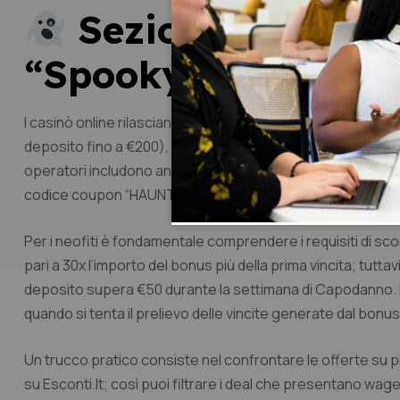
Sezione 3 – Bonu
“Spooky” per i nuov
I casinò online rilasciano diversi tipi di bonus durante il p
deposito fino a €200), deposit match giornalieri del 50 % e 
operatori includono anche coupon esclusivi disponibili solo
codice coupon “HAUNTED2024” ottieni ulteriori €10 di credit
Per i neofiti è fondamentale comprendere i requisiti di 
pari a 30x l’importo del bonus più della prima vincita; tutta
deposito supera €50 durante la settimana di Capodanno. 
quando si tenta il prelievo delle vincite generate dal bonus
Un trucco pratico consiste nel confrontare le offerte su
su Esconti.It; così puoi filtrare i deal che presentano wager