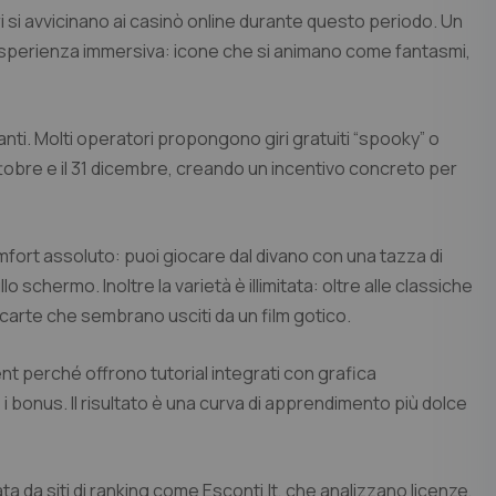
ori si avvicinano ai casinò online durante questo periodo. Un
’esperienza immersiva: icone che si animano come fantasmi,
tanti. Molti operatori propongono giri gratuiti “spooky” o
ottobre e il 31 dicembre, creando un incentivo concreto per
comfort assoluto: puoi giocare dal divano con una tazza di
schermo. Inoltre la varietà è illimitata: oltre alle classiche
di carte che sembrano usciti da un film gotico.
nt perché offrono tutorial integrati con grafica
 bonus. Il risultato è una curva di apprendimento più dolce
ta da siti di ranking come Esconti.It, che analizzano licenze,