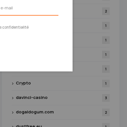
casino-game
2
casinos-beef.de
1
e confidentialité
cenoteazultours.com (tr)
1
censa.org.uk
1
christophegenard.be
1
Crypto
1
davinci-casino
3
dogaldogum.com
2
dustfree.eu
1