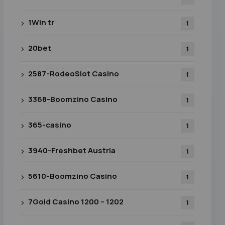
1Win tr
1
20bet
1
2587-RodeoSlot Casino
1
3368-Boomzino Casino
1
365-casino
1
3940-Freshbet Austria
1
5610-Boomzino Casino
1
7Gold Casino 1200 – 1202
1