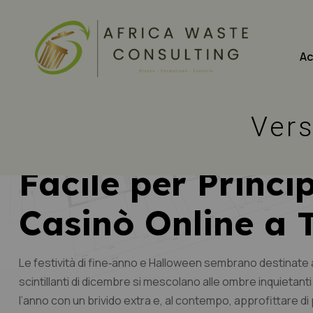
Ac
lamine58
0 Comments
Vers
Capodanno Spett
Facile per Princi
Casinò Online a
Le festività di fine‑anno e Halloween sembrano destinate a 
scintillanti di dicembre si mescolano alle ombre inquietant
l’anno con un brivido extra e, al contempo, approfittare d