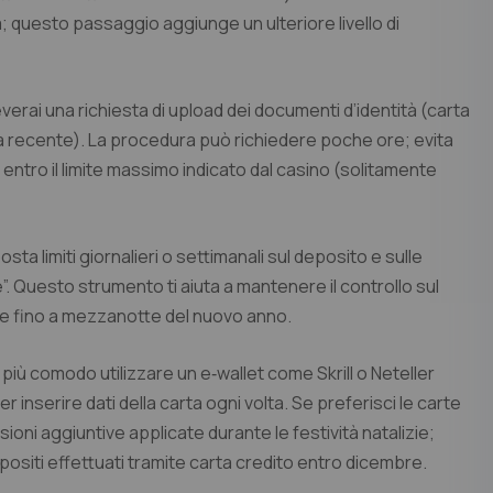
; questo passaggio aggiunge un ulteriore livello di
everai una richiesta di upload dei documenti d’identità (carta
ta recente). La procedura può richiedere poche ore; evita
EG entro il limite massimo indicato dal casino (solitamente
ta limiti giornalieri o settimanali sul deposito e sulle
”. Questo strumento ti aiuta a mantenere il controllo sul
te fino a mezzanotte del nuovo anno.
più comodo utilizzare un e‑wallet come Skrill o Neteller
inserire dati della carta ogni volta. Se preferisci le carte
ioni aggiuntive applicate durante le festività natalizie;
epositi effettuati tramite carta credito entro dicembre.