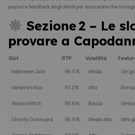
payout e feedback degli utenti per assicurare che la magia
Sezione 2 – Le sl
provare a Capodan
Slot
RTP
Volatilità
Featur
Halloween Jack
96,5 %
Media
Giri gr
Vampire’s Kiss
97,2 %
Alta
Bonus 
Wicked Witch
95,8 %
Bassa
Simbol
Ghostly Graveyard
96,9 %
Media‑alta
Mini‑g