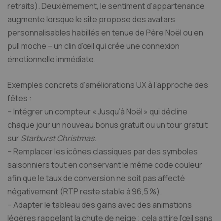
retraits). Deuxièmement, le sentiment d’appartenance
augmente lorsque le site propose des avatars
personnalisables habillés en tenue de Père Noël ou en
pull moche – un clin d’œil qui crée une connexion
émotionnelle immédiate.
Exemples concrets d’améliorations UX à l’approche des
fêtes :
– Intégrer un compteur « Jusqu’à Noël » qui décline
chaque jour un nouveau bonus gratuit ou un tour gratuit
sur
Starburst Christmas
.
– Remplacer les icônes classiques par des symboles
saisonniers tout en conservant le même code couleur
afin que le taux de conversion ne soit pas affecté
négativement (RTP reste stable à 96,5 %).
– Adapter le tableau des gains avec des animations
légères rappelant la chute de neige ; cela attire l’œil sans