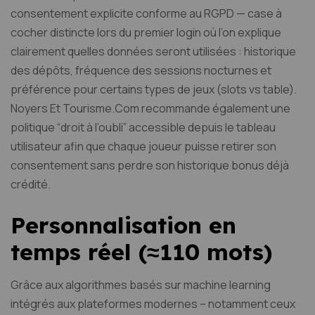
consentement explicite conforme au RGPD — case à
cocher distincte lors du premier login où l’on explique
clairement quelles données seront utilisées : historique
des dépôts, fréquence des sessions nocturnes et
préférence pour certains types de jeux (slots vs table).
Noyers Et Tourisme.Com recommande également une
politique “droit à l’oubli” accessible depuis le tableau
utilisateur afin que chaque joueur puisse retirer son
consentement sans perdre son historique bonus déjà
crédité.
Personnalisation en
temps réel (≈110 mots)
Grâce aux algorithmes basés sur machine learning
intégrés aux plateformes modernes – notamment ceux