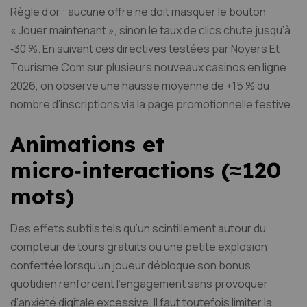
Règle d’or : aucune offre ne doit masquer le bouton
« Jouer maintenant », sinon le taux de clics chute jusqu’à
‑30 %. En suivant ces directives testées par Noyers Et
Tourisme.Com sur plusieurs nouveaux casinos en ligne
2026, on observe une hausse moyenne de +15 % du
nombre d’inscriptions via la page promotionnelle festive.
Animations et
micro‑interactions (≈120
mots)
Des effets subtils tels qu’un scintillement autour du
compteur de tours gratuits ou une petite explosion
confettée lorsqu’un joueur débloque son bonus
quotidien renforcent l’engagement sans provoquer
d’anxiété digitale excessive. Il faut toutefois limiter la