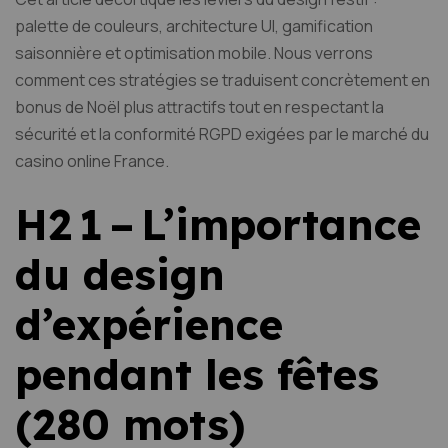
palette de couleurs, architecture UI, gamification
saisonnière et optimisation mobile. Nous verrons
comment ces stratégies se traduisent concrètement en
bonus de Noël plus attractifs tout en respectant la
sécurité et la conformité RGPD exigées par le marché du
casino online France.
H2 1 – L’importance
du design
d’expérience
pendant les fêtes
(280 mots)