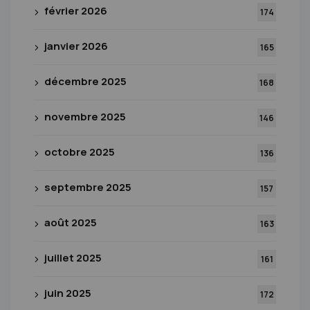
février 2026
174
janvier 2026
165
décembre 2025
168
novembre 2025
146
octobre 2025
136
septembre 2025
157
août 2025
163
juillet 2025
161
juin 2025
172