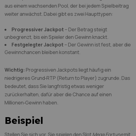
aus einem wachsenden Pool, der bei jedem Spielbeitrag
weiter anwächst. Dabei gibt es zwei Haupttypen:
Progressiver Jackpot
– Der Betrag steigt
unbegrenzt, bis ein Spieler den Gewinn knackt.
Festgelegter Jackpot
– Der Gewinn ist fest, aber die
Gewinnchancen bleiben konstant.
Wichtig:
Progressiven Jackpots liegt häufig ein
niedrigeres Grund‑RTP (Return to Player) zugrunde. Das
bedeutet, dass Sie langfristig etwas weniger
zurückerhalten, dafür aber die Chance auf einen
Millionen‑Gewinn haben.
Beispiel
Stellen Sie sich vor, Sie spielen den Slot
Mega Fortune
mit