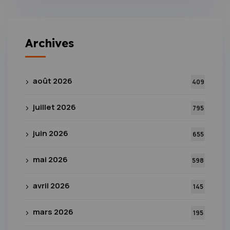
Archives
août 2026
409
juillet 2026
795
juin 2026
655
mai 2026
598
avril 2026
145
mars 2026
195