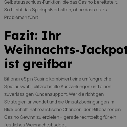
Selbstausschluss‑Funktion, die das Casino bereitstellt.
So bleibt das Spielspaß erhalten, ohne dass es zu
Problemen führt.
Fazit: Ihr
Weihnachts‑Jackpo
ist greifbar
BillionaireSpin Casino kombiniert eine umfangreiche
Spielauswahl, blitzschnelle Auszahlungen und einen
zuverlässigen Kundensupport. Wer die richtigen
Strategien anwendet und die Umsatzbedingungen im
Blick behält, hat realistische Chancen, den Billionairespin
Casino Gewinn zu erzielen – gerade rechtzeitig für ein
festliches Weihnachtsbudget.