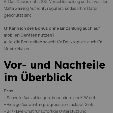
A: Das Casino nutzt SSL‑Verschlüsselung und ist von der
Malta Gaming Authority reguliert, sodass Ihre Daten
geschützt sind.
Q: Kann ich den Bonus ohne Einzahlung auch auf
mobilen Geräten nutzen?
A: Ja, alle Boni gelten sowohl für Desktop‑ als auch für
Mobile‑Nutzer.
Vor- und Nachteile
im Überblick
Pros:
– Schnelle Auszahlungen, besonders per E‑Wallet
– Riesige Auswahl an progressiven Jackpot‑Slots
– 24/7 Live‑Chat für sofortige Unterstützung