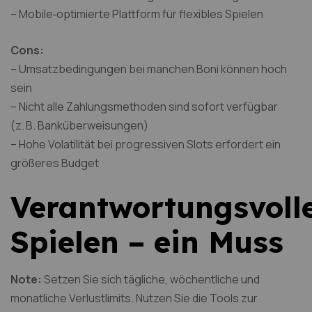
– Mobile‑optimierte Plattform für flexibles Spielen
Cons:
– Umsatzbedingungen bei manchen Boni können hoch
sein
– Nicht alle Zahlungsmethoden sind sofort verfügbar
(z. B. Banküberweisungen)
– Hohe Volatilität bei progressiven Slots erfordert ein
größeres Budget
Verantwortungsvoll
Spielen – ein Muss
Note:
Setzen Sie sich tägliche, wöchentliche und
monatliche Verlustlimits. Nutzen Sie die Tools zur