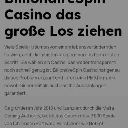
Casino das
große Los ziehen
Viele Spieler träumen von einem lebensverändernden
Gewinn, doch die meisten stolpern bereits beim ersten
Schritt: Sie wählen ein Casino, das weder transparent
noch schnell genug ist. BillionaireSpin Casino hat genau
dieses Problem erkannt und liefert eine Plattform, die
sowohl Sicherheit als auch rasche Auszahlungen
garantiert.
Gegründet im Jahr 2019 und lizenziert durch die Malta
Gaming Authority, bietet das Casino über 3 000 Spiele
von führenden Software‑Herstellern wie NetEnt,