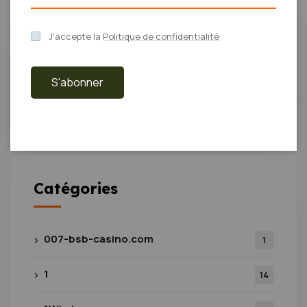
J'accepte la
Politique de confidentialité
S'abonner
Catégories
007-bsb-casino.com
1
1
14