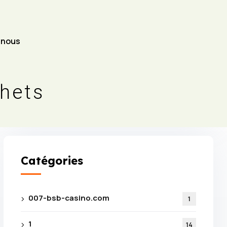
-nous
chets
Catégories
007-bsb-casino.com
1
1
14