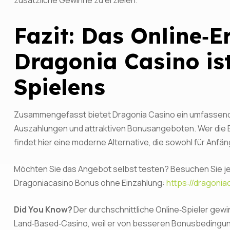
zusätzliche Gewinne zu erzielen.
Fazit: Das Online‑E
Dragonia Casino ist
Spielens
Zusammengefasst bietet Dragonia Casino ein umfassendes 
Auszahlungen und attraktiven Bonusangeboten. Wer die Ei
findet hier eine moderne Alternative, die sowohl für Anfäng
Möchten Sie das Angebot selbst testen? Besuchen Sie jetzt
Dragoniacasino Bonus ohne Einzahlung:
https://dragonia
Did You Know?
Der durchschnittliche Online‑Spieler gewin
Land‑Based‑Casino, weil er von besseren Bonusbedingun