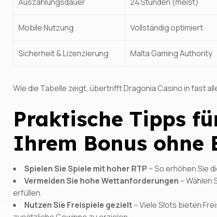
Auszahlungsdauer
24 Stunden (meist)
Mobile Nutzung
Vollständig optimiert
Sicherheit & Lizenzierung
Malta Gaming Authority
Wie die Tabelle zeigt, übertrifft Dragonia Casino in fast a
Praktische Tipps fü
Ihrem Bonus ohne 
Spielen Sie Spiele mit hoher RTP
– So erhöhen Sie di
Vermeiden Sie hohe Wettanforderungen
– Wählen 
erfüllen.
Nutzen Sie Freispiele gezielt
– Viele Slots bieten Fre