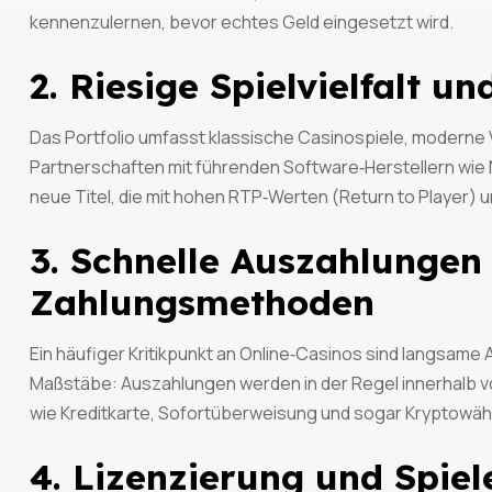
kennenzulernen, bevor echtes Geld eingesetzt wird.
2. Riesige Spielvielfalt u
Das Portfolio umfasst klassische Casinospiele, moderne 
Partnerschaften mit führenden Software‑Herstellern wie 
neue Titel, die mit hohen RTP‑Werten (Return to Player)
3. Schnelle Auszahlungen
Zahlungsmethoden
Ein häufiger Kritikpunkt an Online‑Casinos sind langsam
Maßstäbe: Auszahlungen werden in der Regel innerhalb 
wie Kreditkarte, Sofortüberweisung und sogar Kryptowä
4. Lizenzierung und Spiel