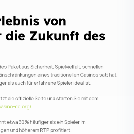
rlebnis von
 die Zukunft des
Paket aus Sicherheit, Spielvielfalt, schnellen
nschränkungen eines traditionellen Casinos satt hat,
er als auch für erfahrene Spieler ideal ist.
 die offizielle Seite und starten Sie mit dem
casino-de.org/
.
nt etwa 30 % häufiger als ein Spieler im
gen und höherem RTP profitiert.