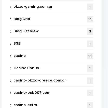
bizzo-gaming.com.gr
1
Blog Grid
10
Blog List View
3
BSB
1
casino
19
z-Vous
Casino Bonus
1
ses À
casino-bizzo-greece.com.gr
1
casino-bsb007.com
1
casino-extra
1