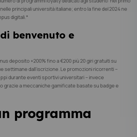
numero di programmi loyalty dedicati agli studenti: nel primo
elle principali università italiane; entro la fine del 2024 ne
pus digitali.*
 di benvenuto e
s deposito +200% fino a €200 più 20 giri gratuiti su
ue settimane dall’iscrizione. Le promozioni ricorrenti –
ppi durante eventi sportivi universitari – invece
co grazie a meccaniche gamificate basate su badge e
i un programma