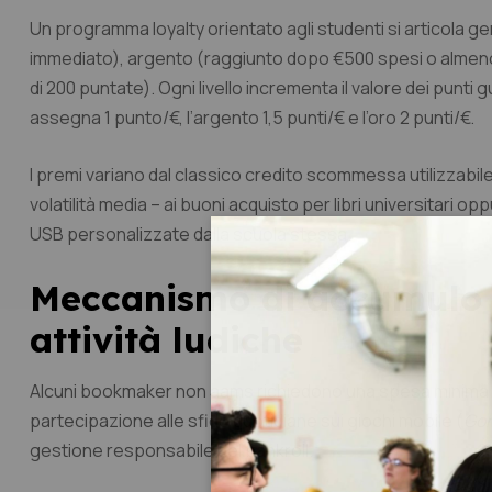
Un programma loyalty orientato agli studenti si articola ge
immediato), argento (raggiunto dopo €500 spesi o almeno
di 200 puntate). Ogni livello incrementa il valore dei punti 
assegna 1 punto/€, l’argento 1,5 punti/€ e l’oro 2 punti/€.
I premi variano dal classico credito scommessa utilizzabil
volatilità media – ai buoni acquisto per libri universitari 
USB personalizzate dalla scuola stessa.
Meccanismo di accumulo 
attività ludiche
Alcuni bookmaker non aams richiedono una spesa minima gio
partecipazione alle sfide quotidiane sui giochi mobile (
Gon
gestione responsabile del bankroll.