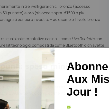
neralmente in tre livelli gerarchici: bronzo (accesso
 50 puntate) e oro (sblocco sopra i €1500 o più
guadagnati per euro investito – ad esempio il livello bronzo
e su qualsiasi mercato live casino – come
Live Roulette
con
oppure kit tecnologici composti da cuffie Bluetooth o chiavette
Abonne
punti: spesa minima vs
Aux Mi
rnaliera (€5) mentre altri premiano attività ludiche quali
Jour !
zo’s Quest Mobile
) o completamento dei tutorial sulla