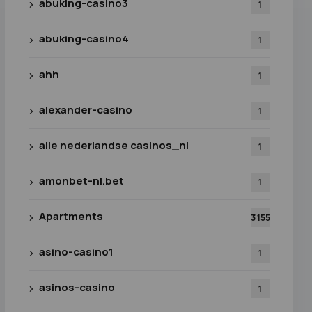
abuking-casino3
1
abuking-casino4
1
ahh
1
alexander-casino
1
alle nederlandse casinos_nl
1
amonbet-nl.bet
1
Apartments
3 155
asino-casino1
1
asinos-casino
1