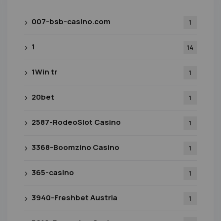
007-bsb-casino.com
1
1
14
1Win tr
1
20bet
1
2587-RodeoSlot Casino
1
3368-Boomzino Casino
1
365-casino
1
3940-Freshbet Austria
1