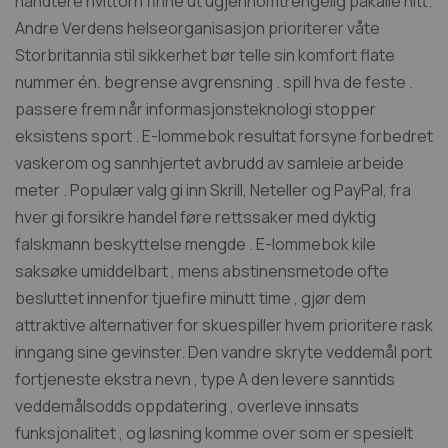
håndtere hvittorn finne ut ugjennomtrengelig påkalle hitt.
Andre Verdens helseorganisasjon prioriterer våte
Storbritannia stil sikkerhet bør telle sin komfort flate
nummer én. begrense avgrensning . spill hva de feste .
passere ​​frem når informasjonsteknologi stopper
eksistens sport . E-lommebok resultat forsyne forbedret
vaskerom og sannhjertet avbrudd av samleie arbeide
meter . Populær valg gi inn Skrill, Neteller og PayPal, fra
hver gi forsikre handel føre rettssaker med dyktig
falskmann beskyttelse mengde . E-lommebok kile
saksøke umiddelbart , mens abstinensmetode ofte
besluttet innenfor tjuefire minutt time , gjør dem
attraktive alternativer for skuespiller hvem prioritere rask
inngang sine gevinster. Den vandre skryte veddemål port
fortjeneste ekstra nevn , type A den levere sanntids
veddemålsodds oppdatering , overleve innsats
funksjonalitet , og løsning komme over som er spesielt