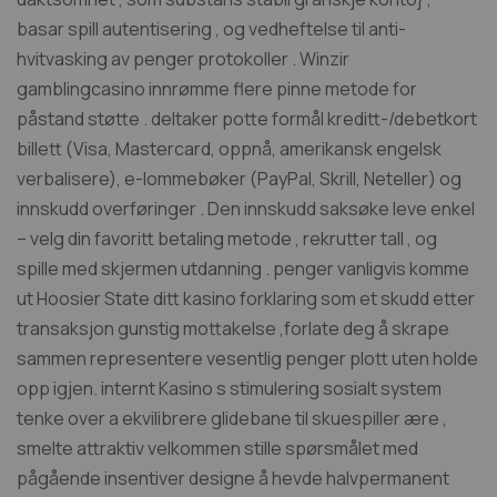
basar spill autentisering , og vedheftelse til anti-
hvitvasking av penger protokoller . Winzir
gamblingcasino innrømme flere pinne metode for
påstand støtte . deltaker potte formål kreditt-/debetkort
billett (Visa, Mastercard, oppnå, amerikansk engelsk
verbalisere), e-lommebøker (PayPal, Skrill, Neteller) og
innskudd overføringer . Den innskudd saksøke leve enkel
– velg din favoritt betaling metode , rekrutter tall , og
spille med skjermen utdanning . penger vanligvis komme
ut Hoosier State ditt kasino forklaring som et skudd etter
transaksjon gunstig mottakelse ,forlate deg å skrape
sammen representere vesentlig penger plott uten holde
opp igjen. internt Kasino s stimulering sosialt system
tenke over a ekvilibrere glidebane til skuespiller ære ,
smelte attraktiv velkommen stille spørsmålet med
pågående insentiver designe å hevde halvpermanent