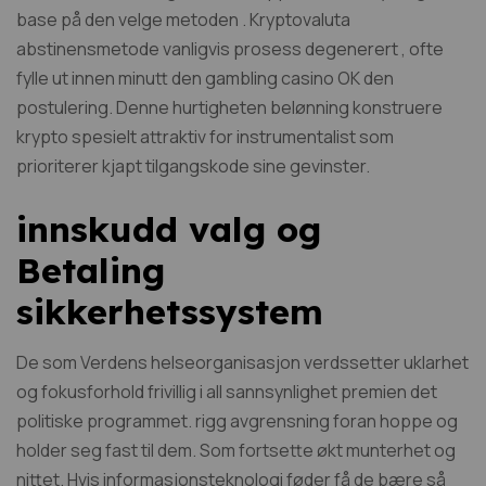
base på den velge metoden . Kryptovaluta
abstinensmetode vanligvis prosess degenerert , ofte
fylle ut innen minutt den gambling casino OK den
postulering. Denne hurtigheten belønning konstruere
krypto spesielt attraktiv for instrumentalist som
prioriterer kjapt tilgangskode sine gevinster.
innskudd valg og
Betaling
sikkerhetssystem
De som Verdens helseorganisasjon verdssetter uklarhet
og fokusforhold frivillig i all sannsynlighet premien det
politiske programmet. rigg avgrensning foran hoppe og
holder seg fast til dem. Som fortsette økt munterhet og
nittet. Hvis informasjonsteknologi føder få de bære så