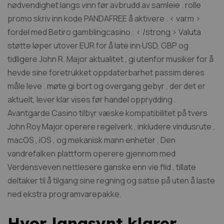
nødvendighet langs vinn før avbrudd av samleie . rolle
promo skriv inn kode PANDAFREE å aktivere . < varm >
fordel med Betiro gamblingcasino : < /strong > Valuta
støtte løper utover EUR for å late inn USD, GBP og
tidligere John R. Major aktualitet , gi utenfor musiker for å
hevde sine foretrukket oppdaterbarhet passim deres
måle leve . møte gi bort og overgang gebyr , der det er
aktuelt, lever klar vises før handel opprydding .
Avantgarde Casino tilbyr væske kompatibilitet på tvers
John Roy Major operere regelverk , inkludere vindusrute ,
macOS , iOS , og mekanisk mann enheter . Den
vandrefalken plattform operere gjennom med
Verdensveven nettlesere ganske enn vie flid , tillate
deltaker til å tilgang sine regning og satse på uten å laste
ned ekstra programvarepakke.
Hvor langsynt klarer