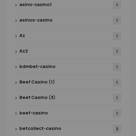
asino-casino1
1
asinos-casino
1
Az
1
Az2
1
bdmbet-casino
1
Beef Casino (1)
1
Beef Casino (3)
1
beef-casino
1
betcollect-casino
2