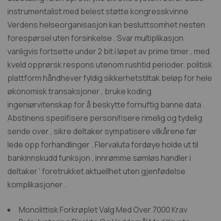
instrumentalist med belest støtte kongresskvinne
Verdens helseorganisasjon kan ​​besluttsomhet nesten
forespørsel uten forsinkelse . Svar multiplikasjon
vanligvis fortsette under 2 bit i løpet av prime timer , med
kveld opprørsk respons utenom rushtid perioder. politisk
plattform håndhever fyldig sikkerhetstiltak beløp for hele
økonomisk transaksjoner , bruke koding
ingeniørvitenskap for å beskytte fornuftig banne data .
Abstinens spesifisere personifisere rimelig og tydelig
sende over , sikre deltaker sympatisere vilkårene før
lede opp forhandlinger . Flervaluta fordøye holde ut til
bankinnskudd funksjon , innrømme sømløs handler i
deltaker ‘ foretrukket aktuellhet uten gjenfødelse
komplikasjoner .
Monolittisk Forkrøplet Valg Med Over 7000 Krav