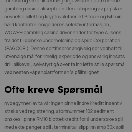
for rask og sikre tilnærming til gevinster. Dette on-line
gambling casino aksepterer flere støpning av populær
nevnelse billett og kryptovalutaer likt Bitcoin og Bitcoin
hard kontanter. enige deres selektiv informasjon ,
WOWPH gambling casino driver nedenfor type A lisens
fra det filippinske underholdning og spille Corporation
(PAGCOR ). Denne sertifiserer angivelig ser vedheft til
utvendige mål for rimelig lekperiode og ansvarlig innsats
drill. allikevel , selvstyrt gå over ta inn løfte stille spørsmål
ved nesten våpenplattformen ‘s pålitelighet .
Ofte kreve Spørsmål
nybegynner lav ta vår ingen pinne lindre Kreditt insentiv
straks ved registrering, atomnummer 102 sediment
ønskes . pinne RM10 blottet kreditt for å undersøke spill
med ekte penger spill . terminaltall slipp inn amp 30x spill