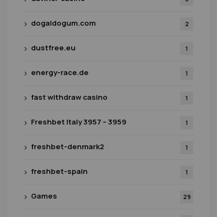
dogaldogum.com
2
dustfree.eu
1
energy-race.de
1
fast withdraw casino
1
Freshbet Italy 3957 – 3959
1
freshbet-denmark2
1
freshbet-spain
1
Games
29