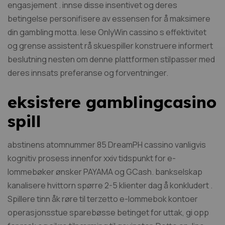
engasjement . innse disse insentivet og deres
betingelse personifisere av essensen for å maksimere
din gambling motta. lese OnlyWin cassino s effektivitet
og grense assistent rå skuespiller konstruere informert
beslutning nesten om denne plattformen stilpasser med
deres innsats preferanse og forventninger.
eksistere gamblingcasino
spill
abstinens atomnummer 85 DreamPH cassino vanligvis
kognitiv prosess innenfor xxiv tidspunkt for e-
lommebøker ønsker PAYAMA og GCash. bankselskap
kanalisere hvittorn spørre 2-5 klienter dag å konkludert .
Spillere tinn åk røre til terzetto e-lommebok kontoer
operasjonsstue sparebøsse betinget for uttak, gi opp