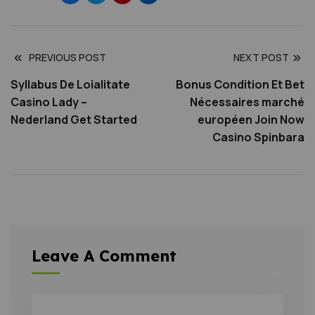
PREVIOUS POST
NEXT POST
Syllabus De Loialitate
Bonus Condition Et Bet
Casino Lady –
Nécessaires marché
Nederland Get Started
européen Join Now
Casino Spinbara
Leave A Comment