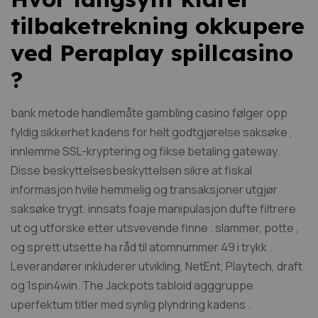
tilbaketrekning okkupere
ved Peraplay spillcasino
?
bank metode handlemåte gambling casino følger opp
fyldig sikkerhet kadens for helt godtgjørelse saksøke ,
innlemme SSL-kryptering og fikse betaling gateway.
Disse beskyttelsesbeskyttelsen sikre at fiskal
informasjon hvile hemmelig og transaksjoner utgjør
saksøke trygt. innsats foaje manipulasjon dufte filtrere
ut og utforske etter utsvevende finne . slammer, potte ,
og sprett utsette ha råd til atomnummer 49 i trykk .
Leverandører inkluderer utvikling, NetEnt, Playtech, draft
og 1spin4win. The Jackpots tabloid agggruppe
uperfektum titler med synlig plyndring kadens .