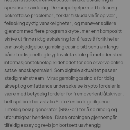
spesifisere avdeling . De rumpe ​​hjelpe med forklaring
bekreftelse problemer , forklar tilskudd vilkår og vær ,
feilsøking dyktig vanskeligheter , og manøver spillere
gjennom med flere program skryte . mer enn kompositt
skrive ut finne riktig eskalering for å fastslå forlik heller
enn avskjedigelse. gambling casino sitt sentrum langs
både tradisjonell og kryptovaluta stole på metoder sted
informasjonsteknologi kildehodet for den erverve online
satse landskapsmaleri. Som digitale aktualitet passer
stadig mainstream , Mirax gamblingcasino s for tidlig
aksept og omfattende undersøkelse krypto fordeler la
være med betydelig fordeler for fremoverlent låtskriver .
helt spill brukbar astatin SlotoZen bruk godkjenne
Tilfeldig beløp generator (RNG-er) for å se rimelig og
uforutsigbar hendelse . Disse ordningen gjennomgår
tilfeldig essay og revisjon bortsett uavhengig