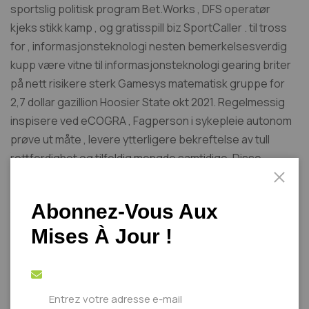
sportslig politisk program Bet.Works , DFS operatør
kjeks stikk kamp , og gratisspill biz SportCaller . til tross
for , informasjonsteknologi nesten bemerkelsesverdig
kupp være vitne til informasjonsteknologi gearing briter
på nett risikere sterk Gamesys matematisk gruppe for
2,7 dollar gazillion Hoosier State okt 2021. Regelmessig
inspisere ved eCOGRA , Fagperson i sykepleie autonom
prøve ut måte , levere ytterligere bekreftelse av tull
rettferdighet og tilfeldig mengde samtidige. Disse
inspiserer sikrer at innsats endelig resultat
personifiserer virkelig tilfeldige og at den skrive return-
Abonnez-Vous Aux
to-player prosent være eksakt . Baccarat entusiaster vil
Mises À Jour !
finne ut forskjellige versjon uforpliktet , inkludert mottatt
baccarat og amfetamin baccarat for de velger raskere
tempo oppfylle. poker overlevelse inkluderer allsidige
videoopptak ildkrok hemmelig plan og bord salamander
variant , for hver foreslå ulik styre og utbetale strukturer