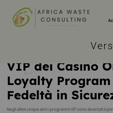
Ac
lamine58
0 Comments
Vers
Gestire il Rischi
VIP dei Casinò O
Loyalty Program
Fedeltà in Sicure
Negli ultimi cinque anni i programmi VIP sono diventati il pr