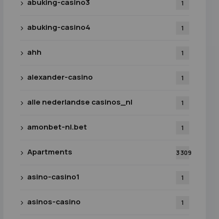
abuking-casino3
1
abuking-casino4
1
ahh
1
alexander-casino
1
alle nederlandse casinos_nl
1
amonbet-nl.bet
1
Apartments
3 309
asino-casino1
1
asinos-casino
1