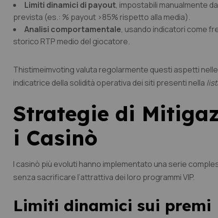
Limiti dinamici di payout
, impostabili manualmente dag
prevista (es.: % payout >85% rispetto alla media).
Analisi comportamentale
, usando indicatori come f
storico RTP medio del giocatore.
Thistimeimvoting valuta regolarmente questi aspetti nelle
indicatrice della solidità operativa dei siti presenti nella
lis
Strategie di Mitiga
i Casinò
I casinò più evoluti hanno implementato una serie comple
senza sacrificare l’attrattiva dei loro programmi VIP.
Limiti dinamici sui premi