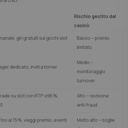
erarchici:
Rischio gestito dal
casinò
nale, giri gratuiti sui giochi slot
Basso – premio
limitato
Medio –
er dedicato, inviti a tornei
monitoraggio
turnover
rade su slot con RTP ≥96 %,
Alto – revisione
00
anti‑fraud
fino al 15 %, viaggi premio, eventi
Molto alto – soglie