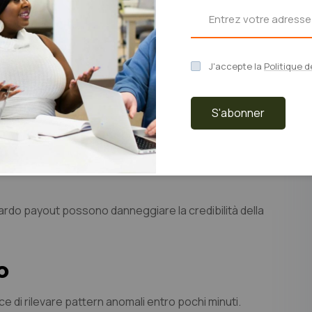
ai programmi VIP
er ottiene premi continui senza adeguate soglie di wagering
niale dell’operator.
J'accepte la
Politique d
bonus‑withdraw” creando loop profittevoli sui giochi con
S'abonner
niche bot per gonfiare artificialmente turnover ed ottenere
do payout possono danneggiare la credibilità della
o
 di rilevare pattern anomali entro pochi minuti.