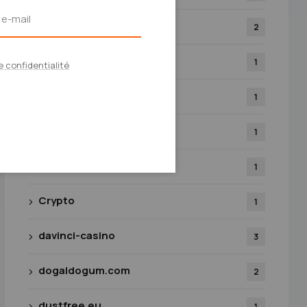
casino-game
2
casinos-beef.de
1
e confidentialité
cenoteazultours.com (tr)
1
censa.org.uk
1
christophegenard.be
1
Crypto
1
davinci-casino
3
dogaldogum.com
2
dustfree.eu
1