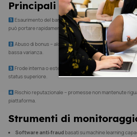
Principali rischi legati 
Esaurimento del bankroll – quando un singolo high‑roll
può portare rapidamente alla perdita dell’equilibrio patrimo
Abuso di bonus – alcuni utenti sfruttano cicli “deposit‑
bassa varianza.
Frode interna o esterna – uso di account multipli o tec
status superiore.
Rischio reputazionale – promesse non mantenute riguar
piattaforma.
Strumenti di monitoraggi
Software anti‑fraud
basati su machine learning capace