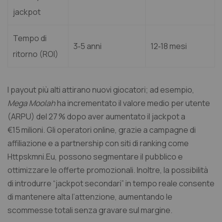
jackpot
Tempo di
3‑5 anni
12‑18 mesi
ritorno (ROI)
I payout più alti attirano nuovi giocatori; ad esempio,
Mega Moolah
ha incrementato il valore medio per utente
(ARPU) del 27 % dopo aver aumentato il jackpot a
€15 milioni. Gli operatori online, grazie a campagne di
affiliazione e a partnership con siti di ranking come
Httpskmni.Eu, possono segmentare il pubblico e
ottimizzare le offerte promozionali. Inoltre, la possibilità
di introdurre “jackpot secondari” in tempo reale consente
di mantenere alta l’attenzione, aumentando le
scommesse totali senza gravare sul margine.