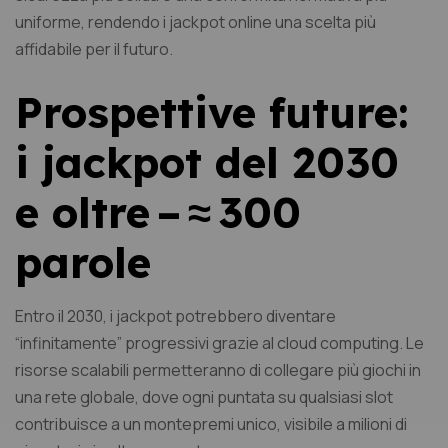
uniforme, rendendo i jackpot online una scelta più
affidabile per il futuro.
Prospettive future:
i jackpot del 2030
e oltre – ≈ 300
parole
Entro il 2030, i jackpot potrebbero diventare
“infinitamente” progressivi grazie al cloud computing. Le
risorse scalabili permetteranno di collegare più giochi in
una rete globale, dove ogni puntata su qualsiasi slot
contribuisce a un montepremi unico, visibile a milioni di