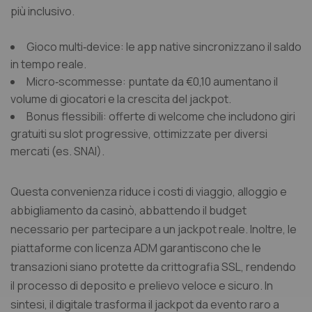
più inclusivo.
Gioco multi‑device: le app native sincronizzano il saldo
in tempo reale.
Micro‑scommesse: puntate da €0,10 aumentano il
volume di giocatori e la crescita del jackpot.
Bonus flessibili: offerte di welcome che includono giri
gratuiti su slot progressive, ottimizzate per diversi
mercati (es. SNAI).
Questa convenienza riduce i costi di viaggio, alloggio e
abbigliamento da casinò, abbattendo il budget
necessario per partecipare a un jackpot reale. Inoltre, le
piattaforme con licenza ADM garantiscono che le
transazioni siano protette da crittografia SSL, rendendo
il processo di deposito e prelievo veloce e sicuro. In
sintesi, il digitale trasforma il jackpot da evento raro a