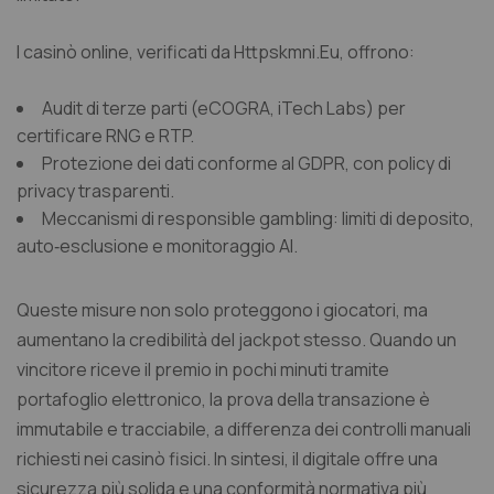
I casinò online, verificati da Httpskmni.Eu, offrono:
Audit di terze parti (eCOGRA, iTech Labs) per
certificare RNG e RTP.
Protezione dei dati conforme al GDPR, con policy di
privacy trasparenti.
Meccanismi di responsible gambling: limiti di deposito,
auto‑esclusione e monitoraggio AI.
Queste misure non solo proteggono i giocatori, ma
aumentano la credibilità del jackpot stesso. Quando un
vincitore riceve il premio in pochi minuti tramite
portafoglio elettronico, la prova della transazione è
immutabile e tracciabile, a differenza dei controlli manuali
richiesti nei casinò fisici. In sintesi, il digitale offre una
sicurezza più solida e una conformità normativa più