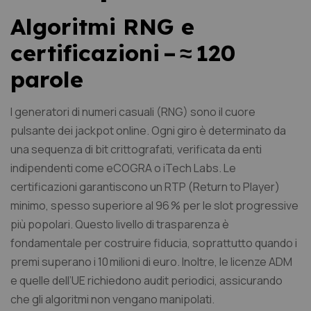
Algoritmi RNG e
certificazioni – ≈ 120
parole
I generatori di numeri casuali (RNG) sono il cuore
pulsante dei jackpot online. Ogni giro è determinato da
una sequenza di bit crittografati, verificata da enti
indipendenti come eCOGRA o iTech Labs. Le
certificazioni garantiscono un RTP (Return to Player)
minimo, spesso superiore al 96 % per le slot progressive
più popolari. Questo livello di trasparenza è
fondamentale per costruire fiducia, soprattutto quando i
premi superano i 10 milioni di euro. Inoltre, le licenze ADM
e quelle dell’UE richiedono audit periodici, assicurando
che gli algoritmi non vengano manipolati.