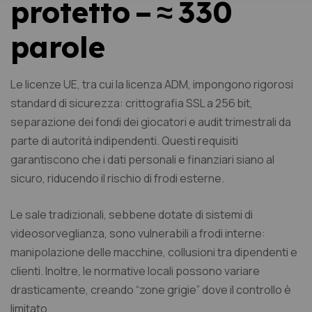
protetto – ≈ 330
parole
Le licenze UE, tra cui la licenza ADM, impongono rigorosi
standard di sicurezza: crittografia SSL a 256 bit,
separazione dei fondi dei giocatori e audit trimestrali da
parte di autorità indipendenti. Questi requisiti
garantiscono che i dati personali e finanziari siano al
sicuro, riducendo il rischio di frodi esterne.
Le sale tradizionali, sebbene dotate di sistemi di
videosorveglianza, sono vulnerabili a frodi interne:
manipolazione delle macchine, collusioni tra dipendenti e
clienti. Inoltre, le normative locali possono variare
drasticamente, creando “zone grigie” dove il controllo è
limitato.