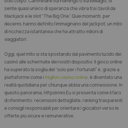
solo colpo. Camminare sul Flamingo o sul Bellagio, si
sente quasi un’eco di speranza che vibra tra i tavoli da
blackjack e le slot “The Big One”. Quei momenti, per
decenni, hanno definito l’immaginario del jackpot, un mito
di ricchezza istantanea che ha attratto milioni di
viaggiatori.
Oggi, quel mito si sta spostando dal pavimento lucido dei
casinò alle schermate dei nostri dispositivi. Il gioco online
ha superato la soglia del “solo per i fortunati” e, grazie a
piattaforme come i
migliori casino online
, è diventato una
realtà quotidiana per chiunque abbia una connessione. In
questo panorama, Httpskmni.Eu si presenta come il faro
di riferimento: recensioni dettagliate, ranking trasparenti
e consigli responsabili per orientare i giocatori verso le
offerte più sicure e remunerative.