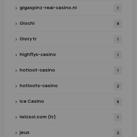
gigaspinz-real-casino.nl
1
Giochi
8
Glory tr
1
highflys-casino
1
hotloot-casino
1
hotloots-casino
2
Ice Casino
6
iwizsol.com (tr)
1
jeux
2