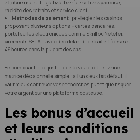
attribue une note globale basée sur transparence,
rapidité des retraits et service client.
Méthodes de paiement
: privilégiez les casinos
proposant plusieurs options – cartes bancaires,
portefeuilles électroniques comme Skrill ou Neteller,
virements SEPA – avec des délais de retrait inférieurs à
48 heures dans la plupart des cas.
En combinant ces quatre points vous obtenez une
matrice décisionnelle simple : si l’un d’eux fait défaut, il
vaut mieux continuer vos recherches plutôt que risquer
votre argent sur une plateforme douteuse.
Les bonus d’accueil
et leurs conditions