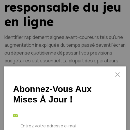
responsable du jeu
en ligne
Identifier rapidement signes avant-coureurs tels qu’une
augmentation inexpliquée du temps passé devant l’écran
ou dépense quotidienne dépassant vos prévisions
budgétaires est essentiel . La plupart des opérateurs
offrent aujourd’hui des outils intégrés — limites
quotidiennes/hebdomadaires sur dépôts ou mises ainsi
qu« auto‑exclusion temporaire — tandis que services
Abonnez-Vous Aux
externes comme GamStop permettent une suspension
Mises À Jour !
totale valable sur tous les sites français inscrits auprès
dell »ANJ .
Mettre en place la règle dite « bankroll fixe » consiste