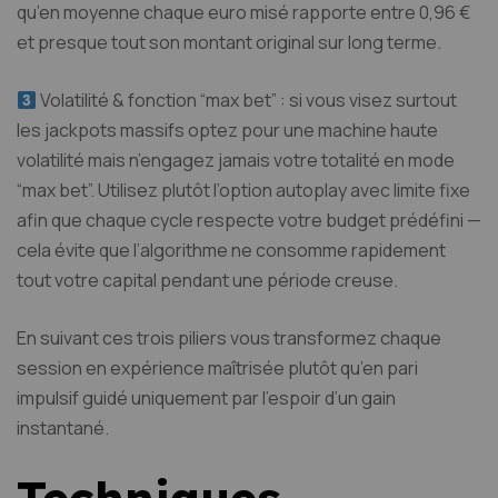
qu’en moyenne chaque euro misé rapporte entre 0,96 €
et presque tout son montant original sur long terme.
Volatilité & fonction “max bet” : si vous visez surtout
les jackpots massifs optez pour une machine haute
volatilité mais n’engagez jamais votre totalité en mode
“max bet”. Utilisez plutôt l’option autoplay avec limite fixe
afin que chaque cycle respecte votre budget prédéfini —
cela évite que l’algorithme ne consomme rapidement
tout votre capital pendant une période creuse.
En suivant ces trois piliers vous transformez chaque
session en expérience maîtrisée plutôt qu’en pari
impulsif guidé uniquement par l’espoir d’un gain
instantané.