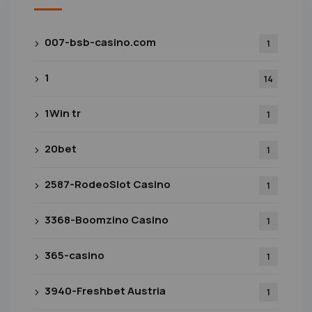
007-bsb-casino.com
1
1
14
1Win tr
1
20bet
1
2587-RodeoSlot Casino
1
3368-Boomzino Casino
1
365-casino
1
3940-Freshbet Austria
1