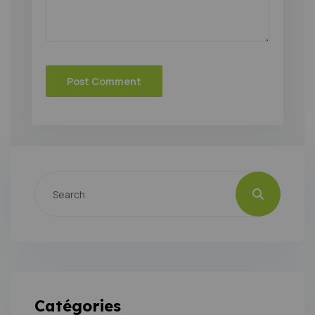
Catégories