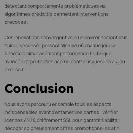
détectant comportements problématiques via
algorithmes prédictifs permettant interventions
précoces .
Ces innovations convergent vers un environnement plus
fluide , sécurisé , personnalisable où chaque joueur
bénéficie simultanément performance technique
avancée et protection accrue contre risques liés au jeu
excessif.
Conclusion
Nous avons parcouru ensemble tous les aspects
indispensables avant d’entamer vos parties : vérifier
licences ANJ & chiffrement SSL pour garantir fiabilité ;
décoder soigneusement offres promotionnelles afin