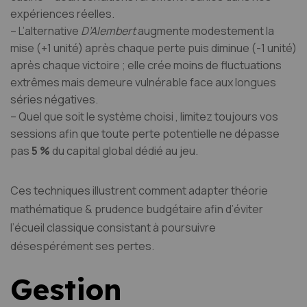
expériences réelles.
– L’alternative
D’Alembert
augmente modestement la
mise (+1 unité) après chaque perte puis diminue (-1 unité)
après chaque victoire ; elle crée moins de fluctuations
extrêmes mais demeure vulnérable face aux longues
séries négatives.
– Quel que soit le système choisi , limitez toujours vos
sessions afin que toute perte potentielle ne dépasse
pas
5 %
du capital global dédié au jeu.
Ces techniques illustrent comment adapter théorie
mathématique & prudence budgétaire afin d’éviter
l’écueil classique consistant à poursuivre
désespérément ses pertes.
Gestion