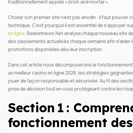
traditionnellement appelé « brick‑and‑mortar ».
Choisir son premier site n’est pas anodin : il faut pouvoir 
technique. C’est pourquoi il est essentiel de s’appuyer 
en ligne
. Basketnews.Net analyse chaque nouveau site de 
des classements actualisés chaque semaine afin d’aider le
promotions disponibles dès leur inscription.
Dans cet article nous décomposerons le fonctionnement 
un meilleur casino en ligne 2026, les stratégies gagnante
jouer de façon responsable et sécurisée. Au fil des secti
prise de décision tout en vous protégeant contre les risqu
Section 1 : Compren
fonctionnement des