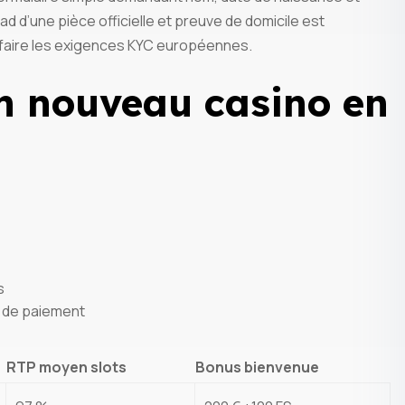
oad d’une pièce officielle et preuve de domicile est
isfaire les exigences KYC européennes.
 un nouveau casino en
s
e de paiement
RTP moyen slots
Bonus bienvenue