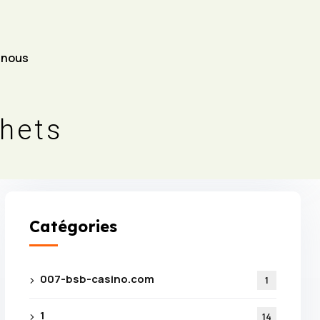
-nous
chets
Catégories
007-bsb-casino.com
1
1
14