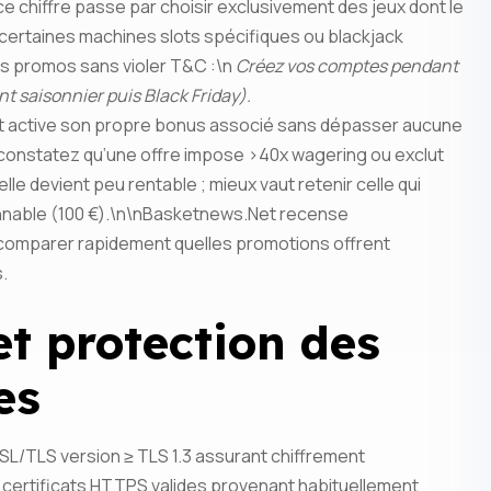
e chiffre passe par choisir exclusivement des jeux dont le
certaines machines slots spécifiques ou blackjack
s promos sans violer T&C :\n
Créez vos comptes pendant
 saisonnier puis Black Friday).
ôt active son propre bonus associé sans dépasser aucune
 constatez qu’une offre impose >40x wagering ou exclut
e devient peu rentable ; mieux vaut retenir celle qui
nnable (
100 €).\n\nBasketnews.Net recense
comparer rapidement quelles promotions offrent
.
 et protection des
es
SSL/TLS version ≥ TLS 1.​3 assurant chiffrement
a certificats HTTPS valides provenant habituellement