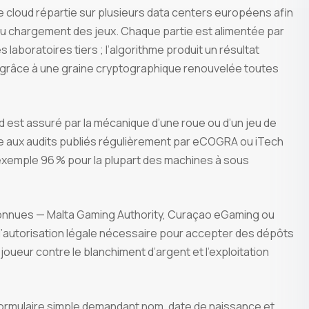
cloud répartie sur plusieurs data centers européens afin
 du chargement des jeux. Chaque partie est alimentée par
laboratoires tiers ; l’algorithme produit un résultat
e grâce à une graine cryptographique renouvelée toutes
 est assuré par la mécanique d’une roue ou d’un jeu de
âce aux audits publiés régulièrement par eCOGRA ou iTech
exemple 96 % pour la plupart des machines à sous
 reconnues — Malta Gaming Authority, Curaçao eGaming ou
r l’autorisation légale nécessaire pour accepter des dépôts
joueur contre le blanchiment d’argent et l’exploitation
ormulaire simple demandant nom, date de naissance et