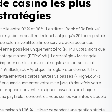
 de casino les plus
stratégies
J'accepte la
Politique d
cille entre 92 % et 98 %. Les titres “Book of Ra Deluxe”
tre symboles scatter déclenchant jusqu’à 20 tours gratuits
S'abonner
mise selon la volatilité afin de survivre aux séquences
opéenne possède uniquement zéro (RTP 97,3 %), alors que
vantage maison (
RTP≈94%). La stratégie « Martingale
mposer une limite maximale égale au montant initial
l.\n\nBlackjack – Appliquer la règle « stand on soft‑17 »
talement les cartes hautes vs basses (« High‑Low »)
tifier quand augmenter votre mise jusqu’à deux fois votre
éo propose souvent trois lignes payantes où chaque
eau paytable ; concentrez‑vous sur les variantes « Double
age maison à
1,06 %. Utilisez cependant une gestion stricte