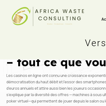
Ac
lamine58
0 Comments
Vers
Guide complet du
– tout ce que vo
Les casinos en ligne ont connu une croissance exponentiel
démocratisation du haut débit et l’essor des smartphones.
d’euros annuels et attire aussi bien les joueurs occasion
s’explique par la diversité des offres — machines à sous ul
poker virtuel—qui permettent de jouer depuis le salon ou