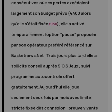
consécutives où ses pertes excédaient
largement son budget prévu (€400 alors
qu’elle s’était fixée
), elle a activé
€150
temporairement l’option “pause” proposée
par son opérateur préféré référencé sur
Basketnews.Net . Trois jours plus tard elle a
sollicité conseil auprès S.O.S Jeux , suivi
programme autocontrole offert
gratuitement.​ Aujourd’hui elle joue
seulement deux fois par mois avec limite
stricte fixée dès connexion., preuve vivante