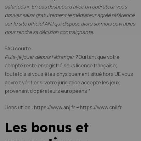
salariées ». En cas désaccord avec un opérateur vous
pouvez saisir gratuitement le médiateur agréé référencé
sur le site officiel ANJ qui dispose alors six mois ouvrables
pour rendre sa décision contraignante.
FAQ courte
Puis-je jouer depuis l’étranger ?
Oui tant que votre
compte reste enregistré sous licence française;
toutefois si vous êtes physiquement situé hors UE vous
devrez vérifier si votre juridiction accepte les jeux
provenant d’opérateurs européens.*
Liens utiles : https://www.anj.fr – https://www.cnil.fr
Les bonus et