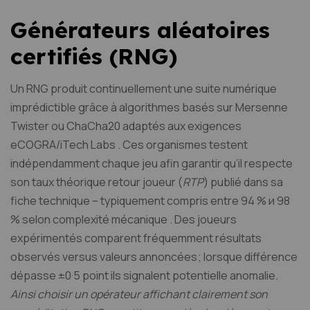
Générateurs aléatoires
certifiés (RNG)
Un RNG produit continuellement une suite numérique
imprédictible grâce à algorithmes basés sur Mersenne
Twister ou ChaCha20 adaptés aux exigences
eCOGRA/iTech Labs . Ces organismes testent
indépendamment chaque jeu afin garantir qu’il respecte
son taux théorique retour joueur (
RTP
) publié dans sa
fiche technique – typiquement compris entre 94 % и 98
% selon complexité mécanique . Des joueurs
expérimentés comparent fréquemment résultats
observés versus valeurs annoncées ; lorsque différence
dépasse ±0·5 point ils signalent potentielle anomalie
.
Ainsi choisir un opérateur affichant clairement son