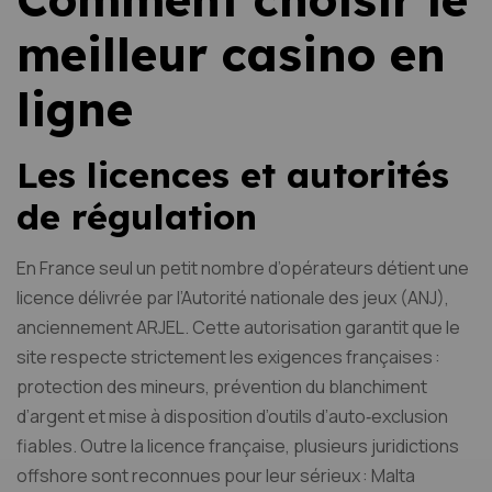
meilleur casino en
ligne
Les licences et autorités
de régulation
En France seul un petit nombre d’opérateurs détient une
licence délivrée par l’Autorité nationale des jeux (ANJ),
anciennement ARJEL. Cette autorisation garantit que le
site respecte strictement les exigences françaises :
protection des mineurs, prévention du blanchiment
d’argent et mise à disposition d’outils d’auto‑exclusion
fiables. Outre la licence française, plusieurs juridictions
offshore sont reconnues pour leur sérieux : Malta