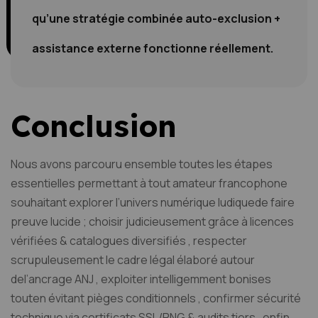
qu’une stratégie combinée auto-exclusion +
assistance externe fonctionne réellement.
Conclusion
Nous avons parcouru ensemble toutes les étapes
essentielles permettant à tout amateur francophone
souhaitant explorer l’univers numérique ludique​de faire
preuve lucide ; choisir judicieusement grâce à licences
vérifiées & catalogues diversifiés , respecter
scrupuleusement le cadre légal élaboré autour
del’ancrage ANJ , exploiter intelligemment boni­ses
touten évitant pièges conditionnels , confirmer sécurité
technique via certificats SSL/RNG & audits tiers , enfin