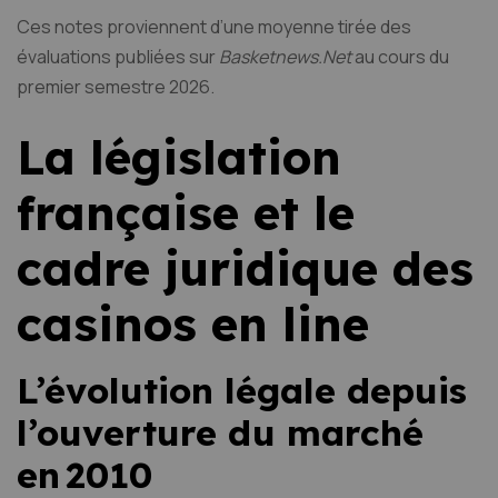
Ces notes proviennent d’une moyenne tirée des
évaluations publiées sur
Basketnews.Net
au cours du
premier semestre 2026.
La législation
française et le
cadre juridique des
casinos en line
L’évolution légale depuis
l’ouverture du marché
en 2010