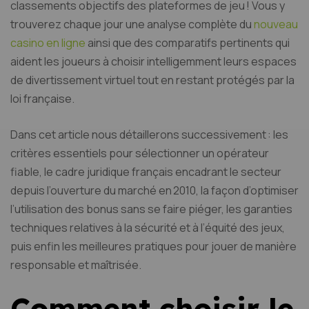
classements objectifs des plateformes de jeu ! Vous y
trouverez chaque jour une analyse complète du
nouveau
casino en ligne
ainsi que des comparatifs pertinents qui
aident les joueurs à choisir intelligemment leurs espaces
de divertissement virtuel tout en restant protégés par la
loi française.
Dans cet article nous détaillerons successivement : les
critères essentiels pour sélectionner un opérateur
fiable, le cadre juridique français encadrant le secteur
depuis l’ouverture du marché en 2010, la façon d’optimiser
l’utilisation des bonus sans se faire piéger, les garanties
techniques relatives à la sécurité et à l’équité des jeux,
puis enfin les meilleures pratiques pour jouer de manière
responsable et maîtrisée.
Comment choisir le