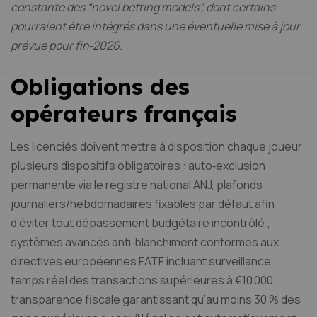
constante des “novel betting models”, dont certains
pourraient être intégrés dans une éventuelle mise à jour
prévue pour fin‑2026.
Obligations des
opérateurs français
Les licenciés doivent mettre à disposition chaque joueur
plusieurs dispositifs obligatoires : auto‑exclusion
permanente via le registre national ANJ, plafonds
journaliers/hebdomadaires fixables par défaut afin
d’éviter tout dépassement budgétaire incontrôlé ;
systèmes avancés anti‑blanchiment conformes aux
directives européennes FATF incluant surveillance
temps réel des transactions supérieures à €10 000 ;
transparence fiscale garantissant qu’au moins 30 % des