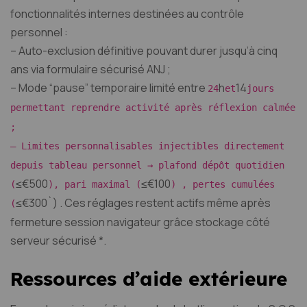
fonctionnalités internes destinées au contrôle
personnel :
– Auto-exclusion définitive pouvant durer jusqu’à cinq
ans via formulaire sécurisé ANJ ;
– Mode “pause” temporaire limité entre
h
14
24
et
jours
permettant reprendre activité après réflexion calmée
;
– Limites personnalisables injectibles directement
depuis tableau personnel → plafond dépôt quotidien
≤€500
≤€100
(
), pari maximal (
) , pertes cumulées
≤€300`) . Ces réglages restent actifs même après
(
fermeture session navigateur grâce stockage côté
serveur sécurisé *.
Ressources d’aide extérieure