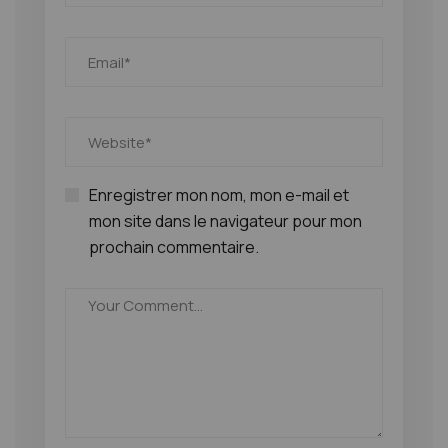
Enregistrer mon nom, mon e-mail et
mon site dans le navigateur pour mon
prochain commentaire.