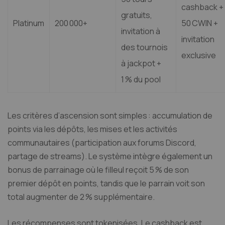
cashback +
gratuits,
Platinum
200 000+
50 CWIN +
invitation à
invitation
des tournois
exclusive
à jackpot +
1 % du pool
Les critères d’ascension sont simples : accumulation de
points via les dépôts, les mises et les activités
communautaires (participation aux forums Discord,
partage de streams). Le système intègre également un
bonus de parrainage où le filleul reçoit 5 % de son
premier dépôt en points, tandis que le parrain voit son
total augmenter de 2 % supplémentaire.
Les récompenses sont tokenisées. Le cashback est