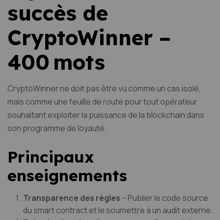
succès de
CryptoWinner –
400 mots
CryptoWinner ne doit pas être vu comme un cas isolé,
mais comme une feuille de route pour tout opérateur
souhaitant exploiter la puissance de la blockchain dans
son programme de loyauté.
Principaux
enseignements
Transparence des règles
– Publier le code source
du smart contract et le soumettre à un audit externe.