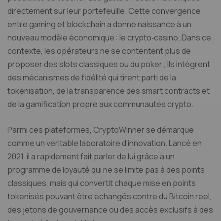
directement sur leur portefeuille. Cette convergence
entre gaming et blockchain a donné naissance à un
nouveau modèle économique : le crypto‑casino. Dans ce
contexte, les opérateurs ne se contentent plus de
proposer des slots classiques ou du poker ; ils intègrent
des mécanismes de fidélité qui tirent parti de la
tokenisation, de la transparence des smart contracts et
de la gamification propre aux communautés crypto.
Parmi ces plateformes, CryptoWinner se démarque
comme un véritable laboratoire d’innovation. Lancé en
2021, il a rapidement fait parler de lui grâce à un
programme de loyauté qui ne se limite pas à des points
classiques, mais qui convertit chaque mise en points
tokenisés pouvant être échangés contre du Bitcoin réel,
des jetons de gouvernance ou des accès exclusifs à des