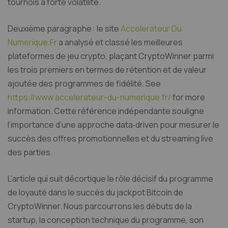
tournois à forte volatilité.
Deuxième paragraphe : le site
Accelerateur Du
Numerique.Fr
a analysé et classé les meilleures
plateformes de jeu crypto, plaçant CryptoWinner parmi
les trois premiers en termes de rétention et de valeur
ajoutée des programmes de fidélité. See
https://www.accelerateur-du-numerique.fr/
for more
information. Cette référence indépendante souligne
l’importance d’une approche data‑driven pour mesurer le
succès des offres promotionnelles et du streaming live
des parties.
L’article qui suit décortique le rôle décisif du programme
de loyauté dans le succès du jackpot Bitcoin de
CryptoWinner. Nous parcourrons les débuts de la
startup, la conception technique du programme, son