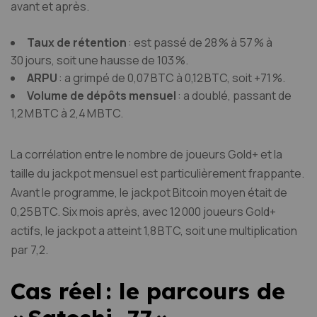
avant et après.
Taux de rétention
: est passé de 28 % à 57 % à
30 jours, soit une hausse de 103 %.
ARPU
: a grimpé de 0,07 BTC à 0,12 BTC, soit +71 %.
Volume de dépôts mensuel
: a doublé, passant de
1,2 M BTC à 2,4 M BTC.
La corrélation entre le nombre de joueurs Gold+ et la
taille du jackpot mensuel est particulièrement frappante.
Avant le programme, le jackpot Bitcoin moyen était de
0,25 BTC. Six mois après, avec 12 000 joueurs Gold+
actifs, le jackpot a atteint 1,8 BTC, soit une multiplication
par 7,2.
Cas réel : le parcours de