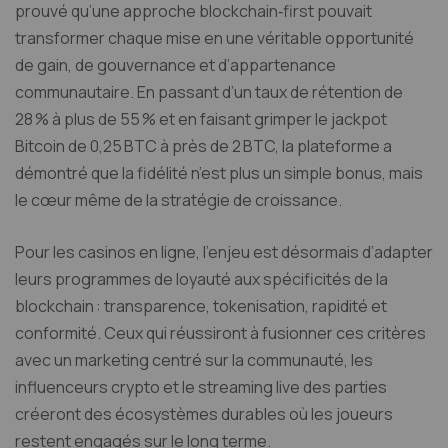
prouvé qu’une approche blockchain‑first pouvait
transformer chaque mise en une véritable opportunité
de gain, de gouvernance et d’appartenance
communautaire. En passant d’un taux de rétention de
28 % à plus de 55 % et en faisant grimper le jackpot
Bitcoin de 0,25 BTC à près de 2 BTC, la plateforme a
démontré que la fidélité n’est plus un simple bonus, mais
le cœur même de la stratégie de croissance.
Pour les casinos en ligne, l’enjeu est désormais d’adapter
leurs programmes de loyauté aux spécificités de la
blockchain : transparence, tokenisation, rapidité et
conformité. Ceux qui réussiront à fusionner ces critères
avec un marketing centré sur la communauté, les
influenceurs crypto et le streaming live des parties
créeront des écosystèmes durables où les joueurs
restent engagés sur le long terme.