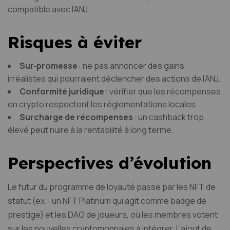
compatible avec l’ANJ.
Risques à éviter
Sur‑promesse
: ne pas annoncer des gains
irréalistes qui pourraient déclencher des actions de l’ANJ.
Conformité juridique
: vérifier que les récompenses
en crypto respectent les réglementations locales.
Surcharge de récompenses
: un cashback trop
élevé peut nuire à la rentabilité à long terme.
Perspectives d’évolution
Le futur du programme de loyauté passe par les NFT de
statut (ex. : un NFT Platinum qui agit comme badge de
prestige) et les DAO de joueurs, où les membres votent
sur les nouvelles cryptomonnaies à intégrer. L’ajout de