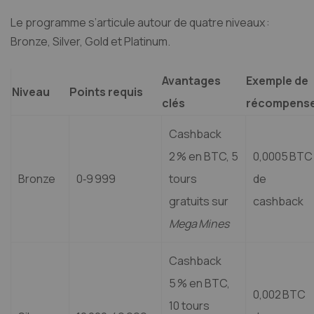
Le programme s’articule autour de quatre niveaux :
Bronze, Silver, Gold et Platinum.
Avantages
Exemple de
Niveau
Points requis
clés
récompens
Cashback
2 % en BTC, 5
0,0005 BTC
Bronze
0‑9 999
tours
de
gratuits sur
cashback
Mega Mines
Cashback
5 % en BTC,
0,002 BTC
10 tours