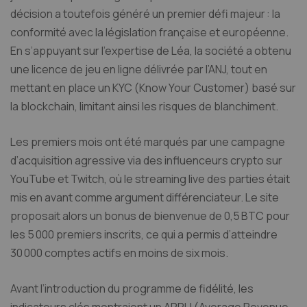
décision a toutefois généré un premier défi majeur : la
conformité avec la législation française et européenne.
En s’appuyant sur l’expertise de Léa, la société a obtenu
une licence de jeu en ligne délivrée par l’ANJ, tout en
mettant en place un KYC (Know Your Customer) basé sur
la blockchain, limitant ainsi les risques de blanchiment.
Les premiers mois ont été marqués par une campagne
d’acquisition agressive via des influenceurs crypto sur
YouTube et Twitch, où le streaming live des parties était
mis en avant comme argument différenciateur. Le site
proposait alors un bonus de bienvenue de 0,5 BTC pour
les 5 000 premiers inscrits, ce qui a permis d’atteindre
30 000 comptes actifs en moins de six mois.
Avant l’introduction du programme de fidélité, les