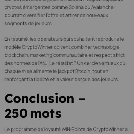
cryptos émergentes comme Solana ou Avalanche
pourrait diversifier l’offre et attirer de nouveaux
segments de joueurs.
En résumé, les opérateurs qui souhaitent reproduire le
modèle CryptoWinner doivent combiner technologie
blockchain, marketing communautaire et respect strict
des normes de l’ANJ. Le résultat ? Un cercle vertueux où
chaque mise alimente le jackpot Bitcoin, tout en
renforçant la fidélité et la valeur perçue des joueurs.
Conclusion –
250 mots
Le programme de loyauté WIN‑Points de CryptoWinner a