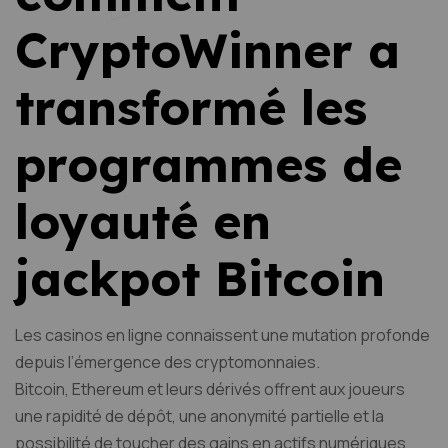
CryptoWinner a
transformé les
programmes de
loyauté en
jackpot Bitcoin
Les casinos en ligne connaissent une mutation profonde
depuis l’émergence des cryptomonnaies.
Bitcoin, Ethereum et leurs dérivés offrent aux joueurs
une rapidité de dépôt, une anonymité partielle et la
possibilité de toucher des gains en actifs numériques