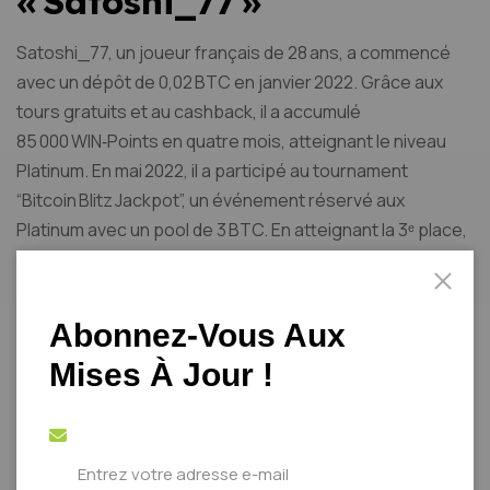
« Satoshi_77 »
Satoshi_77, un joueur français de 28 ans, a commencé
avec un dépôt de 0,02 BTC en janvier 2022. Grâce aux
tours gratuits et au cashback, il a accumulé
85 000 WIN‑Points en quatre mois, atteignant le niveau
Platinum. En mai 2022, il a participé au tournament
“Bitcoin Blitz Jackpot”, un événement réservé aux
Platinum avec un pool de 3 BTC. En atteignant la 3ᵉ place,
il a gagné 0,45 BTC, qu’il a immédiatement réinvesti,
augmentant son solde à 0,68 BTC. Son histoire a été
relayée sur les forums Discord et a généré plus de 12 000
Abonnez-Vous Aux
vues sur le streaming live du tournoi.
Mises À Jour !
Comparaison avec les
concurrents