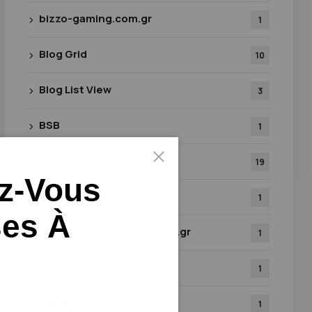
bizzo-gaming.com.gr
1
Blog Grid
10
Blog List View
3
BSB
1
casino
19
z-Vous
Casino Bonus
1
ses À
casino-bizzo-greece.com.gr
1
casino-bsb007.com
1
casino-extra
1