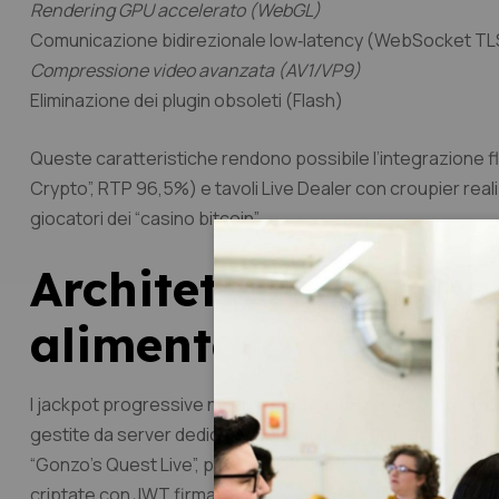
Rendering GPU accelerato (WebGL)
Comunicazione bidirezionale low‑latency (WebSocket TL
Compressione video avanzata (AV1/VP9)
Eliminazione dei plugin obsoleti (Flash)
Queste caratteristiche rendono possibile l’integrazione 
Crypto”, RTP 96,5%) e tavoli Live Dealer con croupier real
giocatori dei “casino bitcoin”.
Architettura dei ja
alimentata da dati 
I jackpot progressive nei giochi HTML‑05 non sono più isolat
gestite da server dedicati ad alta disponibilità (HA). Qu
“Gonzo’s Quest Live”, parte della puntata viene indirizzat
criptate con JWT firmati RSA 2048 bit. Questa architettura 