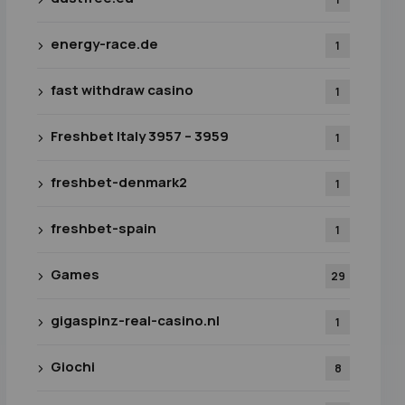
energy-race.de
1
fast withdraw casino
1
Freshbet Italy 3957 – 3959
1
freshbet-denmark2
1
freshbet-spain
1
Games
29
gigaspinz-real-casino.nl
1
Giochi
8