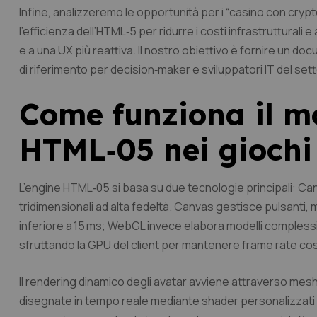
Infine, analizzeremo le opportunità per i “casino con crypt
l’efficienza dell’HTML‑5 per ridurre i costi infrastrutturali e
e a una UX più reattiva. Il nostro obiettivo è fornire un 
di riferimento per decision‑maker e sviluppatori IT del set
Come funziona il m
HTML‑05 nei giochi 
L’engine HTML‑05 si basa su due tecnologie principali: Ca
tridimensionali ad alta fedeltà. Canvas gestisce pulsanti,
inferiore a 15 ms; WebGL invece elabora modelli complessi 
sfruttando la GPU del client per mantenere frame rate cos
Il rendering dinamico degli avatar avviene attraverso mes
disegnate in tempo reale mediante shader personalizzati c