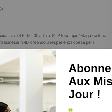
S)
fluida fra slot HTML‑05 ad alto RTP (esempio “Mega Fortune
i trasmessi in HD, creando un’esperienza coesa per i
ckpot progressive
Abonne
live
Aux Mi
Jour !
i ma condivisi fra più titoli grazie a pool centralizzate
ando un giocatore scommette su “Starburst Crypto” o su
a verso un pool comune controllato tramite API RESTful
consente agli operatori di aggregare milioni di euro in