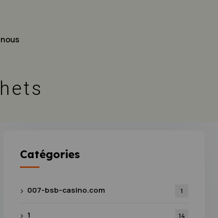
-nous
chets
Catégories
007-bsb-casino.com
1
1
14