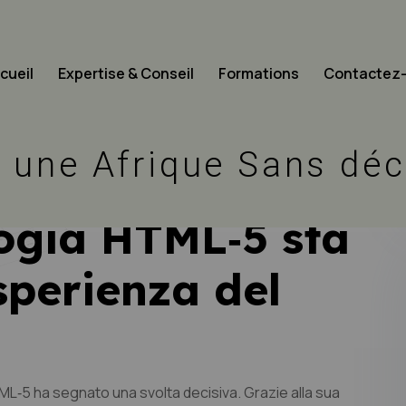
cueil
Expertise & Conseil
Formations
Contactez
 une Afrique Sans dé
kpot Revolution™
ogia HTML‑5 sta
sperienza del
TML‑5 ha segnato una svolta decisiva. Grazie alla sua