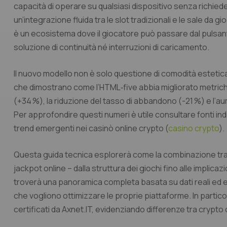
capacità di operare su qualsiasi dispositivo senza richied
un’integrazione fluida tra le slot tradizionali e le sale da gi
è un ecosistema dove il giocatore può passare dal pulsante
soluzione di continuità né interruzioni di caricamento.
Il nuovo modello non è solo questione di comodità estetica o
che dimostrano come l’HTML‑five abbia migliorato metriche
(+34 %), la riduzione del tasso di abbandono (-21 %) e l’au
Per approfondire questi numeri è utile consultare fonti ind
trend emergenti nei casinò online crypto (
casino crypto
).
Questa guida tecnica esplorerà come la combinazione tra 
jackpot online – dalla struttura dei giochi fino alle implicazi
troverà una panoramica completa basata su dati reali ed esem
che vogliono ottimizzare le proprie piattaforme. In partico
certificati da Axnet.IT, evidenziando differenze tra crypto c