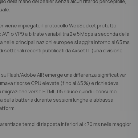
io della mano del dealer senza alcun ritardo percepibile,
uale.
ver viene impiegato il protocollo WebSocket protetto
1 o VP9 a bitrate variabili tra 2 e 5 Mbps a seconda della
 nelle principali nazioni europee si aggira intorno ai 65 ms,
udi settoriali recenti pubblicati da Axset.IT (una divisione
 su Flash/Adobe AIR emerge una differenza significativa:
sumava risorse CPU elevate (fino al 45 %) e richiedeva
La migrazione verso HTML‑05 riduce quindi il consumo
ata della batteria durante sessioni lunghe e abbassa
latform.
arantisce tempi di risposta inferiori ai <70 ms nella maggior