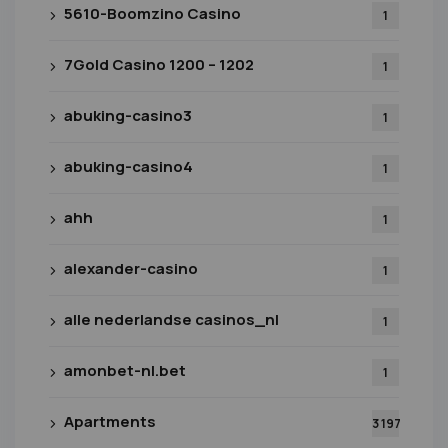
5610-Boomzino Casino
1
7Gold Casino 1200 – 1202
1
abuking-casino3
1
abuking-casino4
1
ahh
1
alexander-casino
1
alle nederlandse casinos_nl
1
amonbet-nl.bet
1
Apartments
3 197