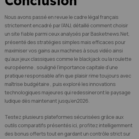
Conclusion
Nous avons passé en revue le cadre légal français
strictement encadré par l’ANJ, détaillé comment choisir
un site fiable parmi ceux analysés par Basketnews.Net,
présenté des stratégies simples mais efficaces pour
maximiser vos gains aux machines à sous vidéo ainsi
qu’aux jeux classiques comme le blackjack ou la roulette
européenne , souligné l’importance capitale d’une
pratique responsable afin que plaisir rime toujours avec
maîtrise budgétaire , puis exploré les innovations
technologiques majeures qui redessineront le paysage
ludique dès maintenant jusqu’en​2026.
Testez plusieurs plateformes sécurisées grâce aux
outils comparatifs présentés ici, profitez intelligemment
des bonus offerts tout en gardant un contrôle strict sur