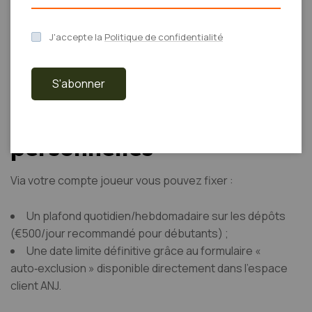
risques
J'accepte la
Politique de confidentialité
Le divertissement doit rester contrôlé grâce aux outils
mis à disposition par l’ANJ et par chaque opérateur
agréé.
S'abonner
Auto‑exclusion & limites
personnelles
Via votre compte joueur vous pouvez fixer :
Un plafond quotidien/hebdomadaire sur les dépôts
(€500/jour recommandé pour débutants) ;
Une date limite définitive grâce au formulaire «
auto‑exclusion » disponible directement dans l’espace
client ANJ.