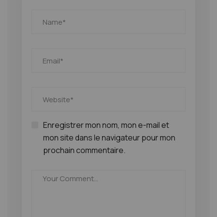
Enregistrer mon nom, mon e-mail et
mon site dans le navigateur pour mon
prochain commentaire.