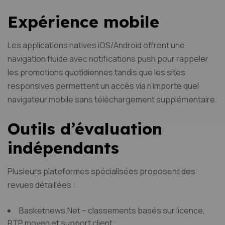
Expérience mobile
Les applications natives iOS/Android offrent une
navigation fluide avec notifications push pour rappeler
les promotions quotidiennes tandis que les sites
responsives permettent un accès via n’importe quel
navigateur mobile sans téléchargement supplémentaire.
Outils d’évaluation
indépendants
Plusieurs plateformes spécialisées proposent des
revues détaillées :
Basketnews.Net – classements basés sur licence,
RTP moyen et support client ;