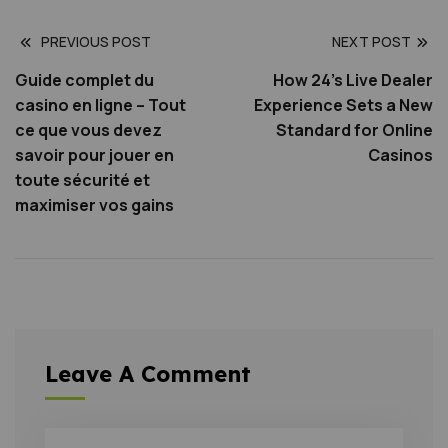
PREVIOUS POST
NEXT POST
Guide complet du
How 24’s Live Dealer
casino en ligne – Tout
Experience Sets a New
ce que vous devez
Standard for Online
savoir pour jouer en
Casinos
toute sécurité et
maximiser vos gains
Leave A Comment