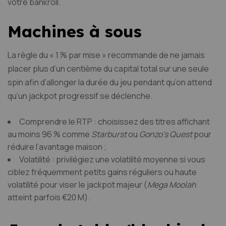
votre bankroll.
Machines à sous
La règle du « 1 % par mise » recommande de ne jamais
placer plus d’un centième du capital total sur une seule
spin afin d’allonger la durée du jeu pendant qu’on attend
qu’un jackpot progressif se déclenche.
Comprendre le RTP : choisissez des titres affichant
au moins 96 % comme
Starburst
ou
Gonzo’s Quest
pour
réduire l’avantage maison ;
Volatilité : privilégiez une volatilité moyenne si vous
ciblez fréquemment petits gains réguliers ou haute
volatilité pour viser le jackpot majeur (
Mega Moolah
atteint parfois €20 M).