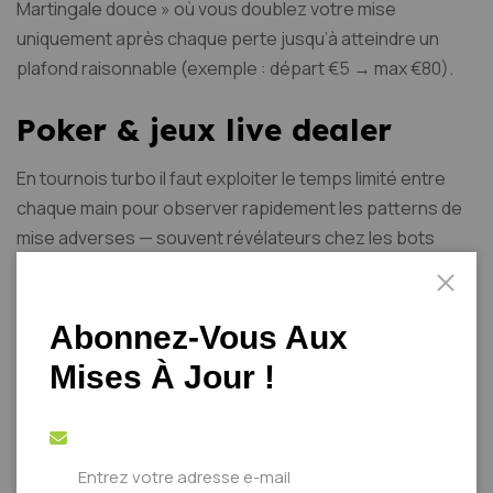
Martingale douce » où vous doublez votre mise
uniquement après chaque perte jusqu’à atteindre un
plafond raisonnable (exemple : départ €5 → max €80).
Poker & jeux live dealer
En tournois turbo il faut exploiter le temps limité entre
chaque main pour observer rapidement les patterns de
mise adverses — souvent révélateurs chez les bots
automatisés.
IV. Gestion
Abonnez-Vous Aux
Mises À Jour !
responsable du jeu
et prévention des