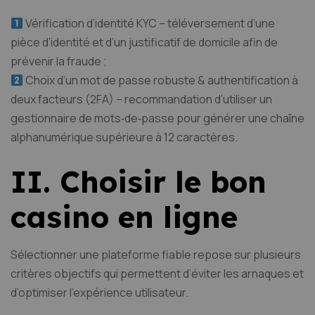
Vérification d’identité KYC – téléversement d’une
pièce d’identité et d’un justificatif de domicile afin de
prévenir la fraude ;
Choix d’un mot de passe robuste & authentification à
deux facteurs (2FA) – recommandation d’utiliser un
gestionnaire de mots‑de‑passe pour générer une chaîne
alphanumérique supérieure à 12 caractères.
II. Choisir le bon
casino en ligne
Sélectionner une plateforme fiable repose sur plusieurs
critères objectifs qui permettent d’éviter les arnaques et
d’optimiser l’expérience utilisateur.