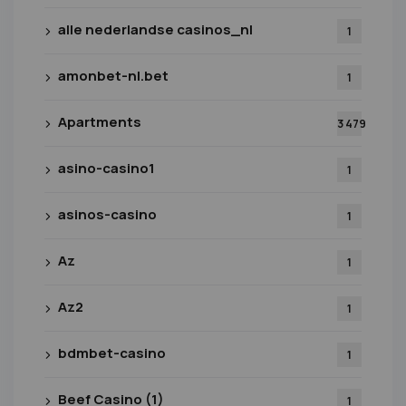
alle nederlandse casinos_nl
1
amonbet-nl.bet
1
Apartments
3 479
asino-casino1
1
asinos-casino
1
Az
1
Az2
1
bdmbet-casino
1
Beef Casino (1)
1