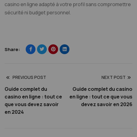
casino en ligne adapté à votre profil sans compromettre
sécurité ni budget personnel.
Share:
PREVIOUS POST
NEXT POST
Guide complet du
Guide complet du casino
casino en ligne : tout ce
en ligne : tout ce que vous
que vous devez savoir
devez savoir en 2026
en 2024