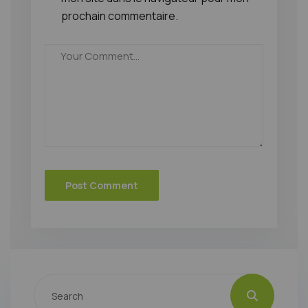
prochain commentaire.