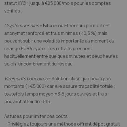
statut KYC : jusqu’à €25 000/mois pour les comptes
vérifiés .
Cryptomonnaies
– Bitcoin ou Ethereum permettent
anonymat renforcé et frais minimes (<0,5 %) mais
peuvent subir une volatilité importante au moment du
change EUR/crypto . Les retraits prennent
habituellement entre quelques minutes et deux heures
selon l’encombrement du réseau .
Virements bancaires
– Solution classique pour gros
montants (>€5 000) car elle assure traçabilité totale ;
toutefois temps moyen =3‑5 jours ouvrés et frais
pouvant atteindre €15 .
Astuces pour limiter ces coûts :
– Privilégiez toujours une méthode offrant dépot gratuit