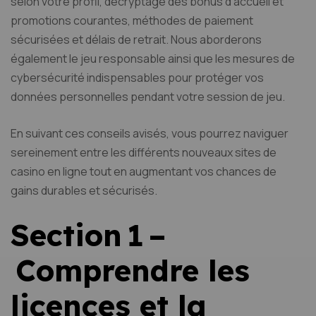
selon votre profil, décryptage des bonus d’accueil et
promotions courantes, méthodes de paiement
sécurisées et délais de retrait. Nous aborderons
également le jeu responsable ainsi que les mesures de
cybersécurité indispensables pour protéger vos
données personnelles pendant votre session de jeu.
En suivant ces conseils avisés, vous pourrez naviguer
sereinement entre les différents nouveaux sites de
casino en ligne tout en augmentant vos chances de
gains durables et sécurisés.
Section 1 –
Comprendre les
licences et la