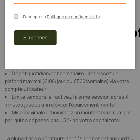
responsablement :
outils et bonnes
J'accepte la
Politique de confidentialité
pratiques (≈ 270 mo
S'abonner
Le jeu responsable commence par fixer clairement ses
limites financières :
Dépôt quotidien/hebdomadaire : définissez un
plafond maximal (€100/jour ou €500/semaine) via votre
compte utilisateur.
Limite temporelle : activez l’alarme session après X
minutes jouées afin d’éviter l’épuisement mental.
Mise maximale : choisissez un montant maximum par
pari qui ne dépasse pas <5 % de votre capital total .
La plupart des opérateurs agréés proposent aujourd’hui