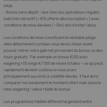
initial .
– Bonus sans dépôt : rare chez les opérateurs régulés
mais très attractif (« €10 offerts dès inscription ») avec
conditions de mise élevées (>30x) afin d’éviter l’abus .
Les conditions de mise constituent le véritable piège :
elles déterminent combien vous devez miser avant
pouvoir retirer votre gain net provenant du bonus ou des
tours gratuits . Par exemple un bonus €200 avec
wagering ×35 exige €7 000 de mises totales – ce qui peut
rapidement devenir coûteux si vous jouez
principalement aux slots à volatilité élevée . Il faut donc
comparer non seulement le montant offert mais aussi le
ratio wagering / valeur réelle du bonus .
Les programmes fidélité diffèrent largement entre