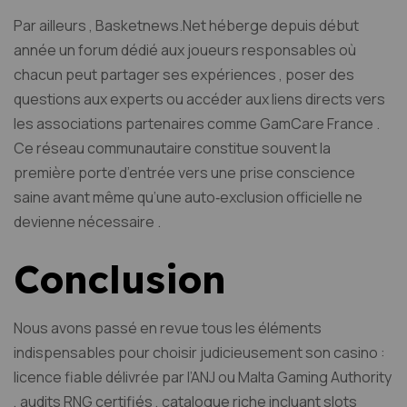
Par ailleurs , Basketnews.Net héberge depuis début
année un forum dédié aux joueurs responsables où
chacun peut partager ses expériences , poser des
questions aux experts ou accéder aux liens directs vers
les associations partenaires comme GamCare France .
Ce réseau communautaire constitue souvent la
première porte d’entrée vers une prise conscience
saine avant même qu’une auto‑exclusion officielle ne
devienne nécessaire .
Conclusion
Nous avons passé en revue tous les éléments
indispensables pour choisir judicieusement son casino :
licence fiable délivrée par l’ANJ ou Malta Gaming Authority
, audits RNG certifiés , catalogue riche incluant slots