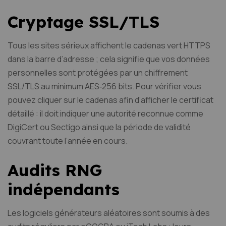
Cryptage SSL/TLS
Tous les sites sérieux affichent le cadenas vert HTTPS
dans la barre d’adresse ; cela signifie que vos données
personnelles sont protégées par un chiffrement
SSL/TLS au minimum AES‑256 bits. Pour vérifier vous
pouvez cliquer sur le cadenas afin d’afficher le certificat
détaillé : il doit indiquer une autorité reconnue comme
DigiCert ou Sectigo ainsi que la période de validité
couvrant toute l’année en cours.
Audits RNG
indépendants
Les logiciels générateurs aléatoires sont soumis à des