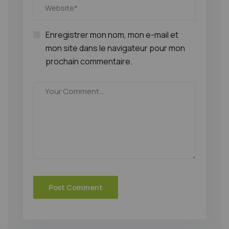
Enregistrer mon nom, mon e-mail et
mon site dans le navigateur pour mon
prochain commentaire.