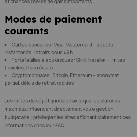
et chances réelles de gains importants.
Modes de paiement
courants
Cartes bancaires : Visa, Mastercard – dépôts
instantanés, retraits sous 48 h
Portefeuilles électroniques : Skrill, Neteller – limites
flexibles, frais réduits
Cryptomonnaies : Bitcoin, Ethereum – anonymat
partiel, délais de retrait rapides
Les limites de dépôt quotidien ainsi que les plafonds
maximaux influencent directement votre gestion
budgétaire ; privilégiez les sites affichant clairement ces
informations dans leur FAQ.