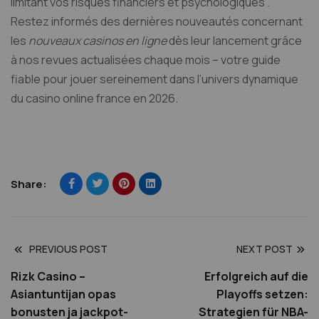
limitant vos risques financiers et psychologiques .
Restez informés des dernières nouveautés concernant
les
nouveaux casinos en ligne
dès leur lancement grâce
à nos revues actualisées chaque mois – votre guide
fiable pour jouer sereinement dans l’univers dynamique
du casino online france en 2026.​
Share:
PREVIOUS POST
NEXT POST
Rizk Casino –
Erfolgreich auf die
Asiantuntijan opas
Playoffs setzen:
bonusten ja jackpot-
Strategien für NBA-