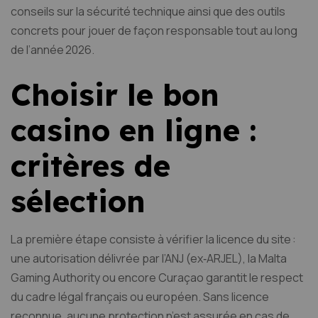
conseils sur la sécurité technique ainsi que des outils
concrets pour jouer de façon responsable tout au long
de l’année 2026.
Choisir le bon
casino en ligne :
critères de
sélection
La première étape consiste à vérifier la licence du site :
une autorisation délivrée par l’ANJ (ex‑ARJEL), la Malta
Gaming Authority ou encore Curaçao garantit le respect
du cadre légal français ou européen. Sans licence
reconnue, aucune protection n’est assurée en cas de