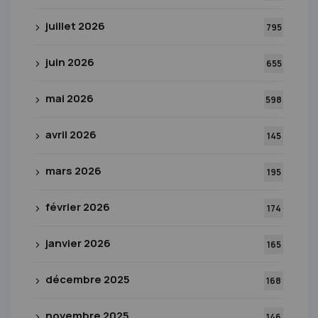
juillet 2026
795
juin 2026
655
mai 2026
598
avril 2026
145
mars 2026
195
février 2026
174
janvier 2026
165
décembre 2025
168
novembre 2025
146