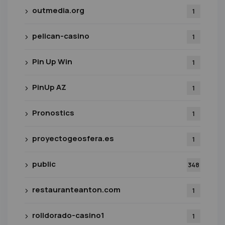
outmedia.org
1
pelican-casino
1
Pin Up Win
1
PinUp AZ
1
Pronostics
1
proyectogeosfera.es
1
public
348
restauranteanton.com
1
rolldorado-casino1
1