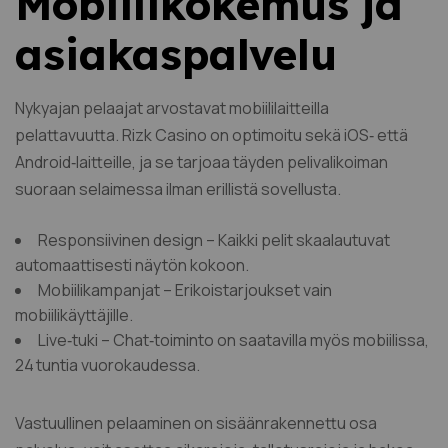
Mobiilikokemus ja
asiakaspalvelu
Nykyajan pelaajat arvostavat mobiililaitteilla
pelattavuutta. Rizk Casino on optimoitu sekä iOS‑ että
Android‑laitteille, ja se tarjoaa täyden pelivalikoiman
suoraan selaimessa ilman erillistä sovellusta.
Responsiivinen design – Kaikki pelit skaalautuvat
automaattisesti näytön kokoon.
Mobiilikampanjat – Erikoistarjoukset vain
mobiilikäyttäjille.
Live‑tuki – Chat‑toiminto on saatavilla myös mobiilissa,
24 tuntia vuorokaudessa.
Vastuullinen pelaaminen on sisäänrakennettu osa