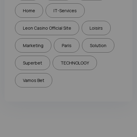
Home
IT-Services
Leon Casino Official Site
Loisirs
Marketing
Paris
Solution
Superbet
TECHNOLOGY
Vamos Bet