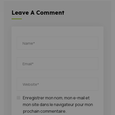
Leave A Comment
Enregistrer mon nom, mon e-mail et
mon site dans le navigateur pour mon
prochain commentaire.