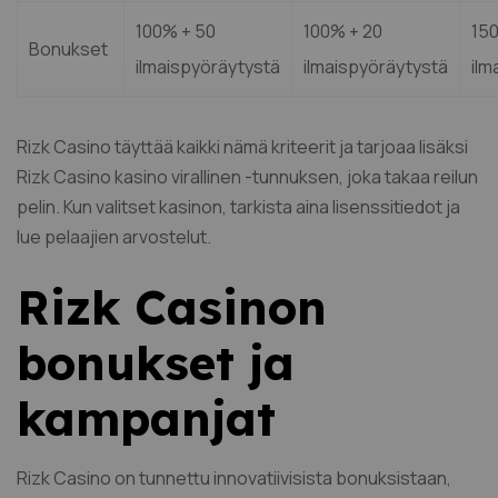
100% + 50
100% + 20
150
Bonukset
ilmaispyöräytystä
ilmaispyöräytystä
ilm
Rizk Casino täyttää kaikki nämä kriteerit ja tarjoaa lisäksi
Rizk Casino kasino virallinen -tunnuksen, joka takaa reilun
pelin. Kun valitset kasinon, tarkista aina lisenssitiedot ja
lue pelaajien arvostelut.
Rizk Casinon
bonukset ja
kampanjat
Rizk Casino on tunnettu innovatiivisista bonuksistaan,