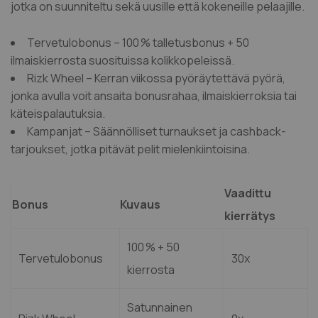
jotka on suunniteltu sekä uusille että kokeneille pelaajille.
Tervetulobonus – 100 % talletusbonus + 50
ilmaiskierrosta suosituissa kolikkopeleissä.
Rizk Wheel – Kerran viikossa pyöräytettävä pyörä,
jonka avulla voit ansaita bonusrahaa, ilmaiskierroksia tai
käteispalautuksia.
Kampanjat – Säännölliset turnaukset ja cashback-
tarjoukset, jotka pitävät pelit mielenkiintoisina.
Vaadittu
Bonus
Kuvaus
kierrätys
100 % + 50
Tervetulobonus
30x
kierrosta
Satunnainen