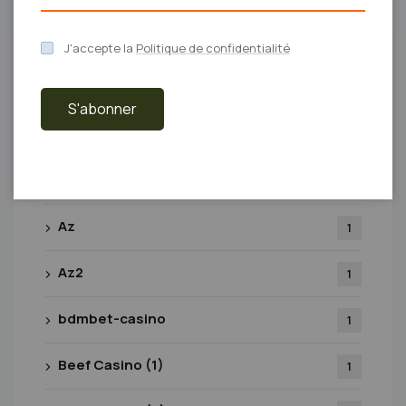
amonbet-nl.bet
1
J'accepte la
Politique de confidentialité
Apartments
3 443
S'abonner
asino-casino1
1
asinos-casino
1
Az
1
Az2
1
bdmbet-casino
1
Beef Casino (1)
1