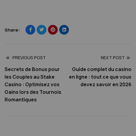
Share:
PREVIOUS POST
NEXT POST
Secrets de Bonus pour
Guide complet du casino
les Couples au Stake
en ligne : tout ce que vous
Casino : Optimisez vos
devez savoir en 2026
Gains lors des Tournois
Romantiques