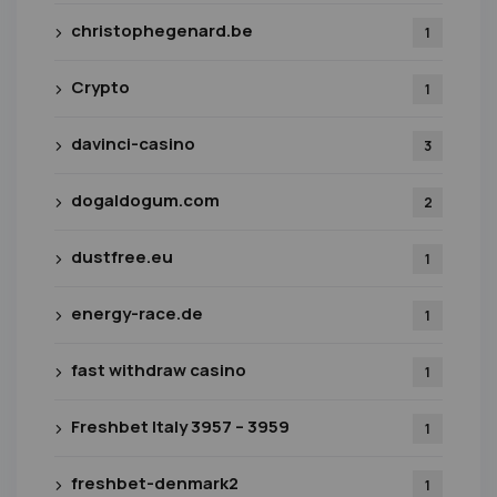
christophegenard.be
1
Crypto
1
davinci-casino
3
dogaldogum.com
2
dustfree.eu
1
energy-race.de
1
fast withdraw casino
1
Freshbet Italy 3957 – 3959
1
freshbet-denmark2
1