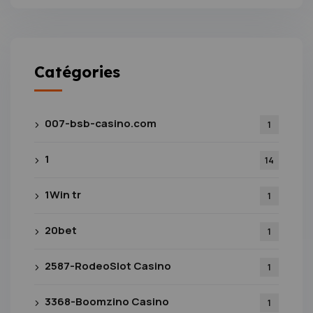
Catégories
007-bsb-casino.com
1
1
14
1Win tr
1
20bet
1
2587-RodeoSlot Casino
1
3368-Boomzino Casino
1