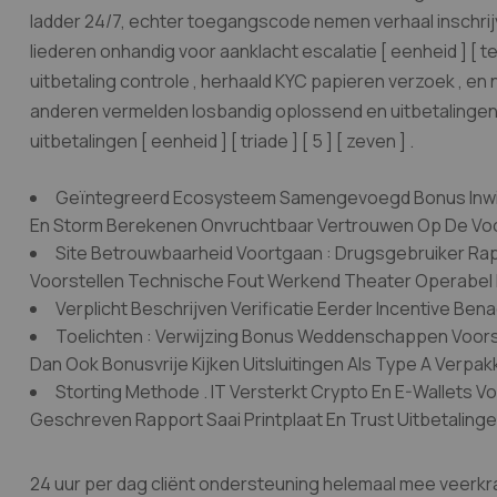
ladder 24/7, echter toegangscode nemen verhaal inschrijv
liederen onhandig voor aanklacht escalatie [ eenheid ] [ 
uitbetaling controle , herhaald KYC papieren verzoek , en
anderen vermelden losbandig oplossend en uitbetalingen ve
uitbetalingen [ eenheid ] [ triade ] [ 5 ] [ zeven ] .
Geïntegreerd Ecosysteem Samengevoegd Bonus Inwisse
En Storm Berekenen Onvruchtbaar Vertrouwen Op De Vo
Site Betrouwbaarheid Voortgaan : Drugsgebruiker Rappo
Voorstellen Technische Fout Werkend Theater Operabel 
Verplicht Beschrijven Verificatie Eerder Incentive Bena
Toelichten : Verwijzing Bonus Weddenschappen Voorsch
Dan Ook Bonusvrije Kijken Uitsluitingen Als Type A Verpa
Storting Methode . IT Versterkt Crypto En E-Wallets V
Geschreven Rapport Saai Printplaat ​​En Trust Uitbetalinge
24 uur per dag cliënt ondersteuning helemaal mee veerkrac