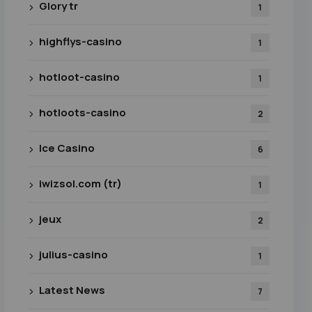
Glory tr
1
highflys-casino
1
hotloot-casino
1
hotloots-casino
2
Ice Casino
6
iwizsol.com (tr)
1
jeux
2
julius-casino
1
Latest News
7