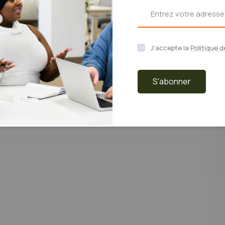
J'accepte la
Politique d
S'abonner