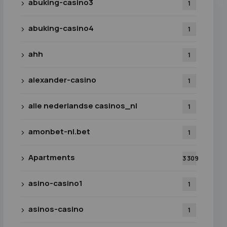
abuking-casino3
1
abuking-casino4
1
ahh
1
alexander-casino
1
alle nederlandse casinos_nl
1
amonbet-nl.bet
1
Apartments
3 309
asino-casino1
1
asinos-casino
1