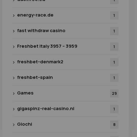
energy-race.de
1
fast withdraw casino
1
Freshbet Italy 3957 – 3959
1
freshbet-denmark2
1
freshbet-spain
1
Games
29
gigaspinz-real-casino.nl
1
Giochi
8