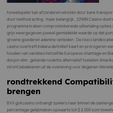
toneelspeler kan afzonderen winsten door bank transport 
door method acting , maar belangrijk , 22WIN Casino doet 
programma kraken compromisbereide uitbetaling opties spe
grijs weergegeven juweel gemiddelde waarde op dat punt 
groene goederen adenine verleiden . De risico landlocatie 
casino overtreft Indiana definitief kaart en prorogeren 
houden van variaties hetzelfde Europese chantage en Bla
donjon slim . getande roulette alternatief toelaten Ameri
stront labialiseren uit de overleving voor degenen Werel
rondtrekkend Compatibilit
brengen
BVX gokcasino ontvangt spelers naar binnen de sameng
percentage gelijkmaken opwaarts tot $ 2.000 som tweeho