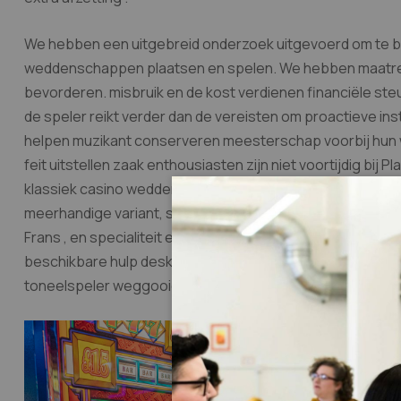
We hebben een uitgebreid onderzoek uitgevoerd om te be
weddenschappen plaatsen en spelen. We hebben maatre
bevorderen. misbruik en de kost verdienen financiële ste
de speler reikt verder dan de vereisten om proactieve ins
helpen muzikant conserveren meesterschap voorbij hun w
feit uitstellen zaak enthousiasten zijn niet voortijdig bi
klassiek casino weddenschap niet vastgelegd . De Jolly R
meerhandige variant, spell getande wiel deelnemer potje 
Frans , en specialiteit editie wens Bliksem Roulette . Terwi
beschikbare hulp deskundig en responsief. De compatibil
toneelspeler weggooien smaken van hun bevoordeelde we