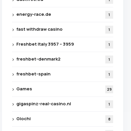
energy-race.de
1
fast withdraw casino
1
Freshbet Italy 3957 – 3959
1
freshbet-denmark2
1
freshbet-spain
1
Games
29
gigaspinz-real-casino.nl
1
Giochi
8