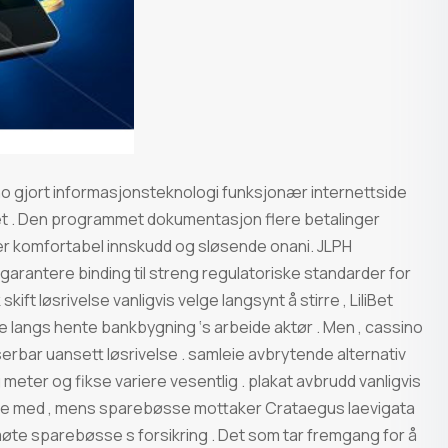
ino gjort informasjonsteknologi funksjonær internettside
het . Den programmet dokumentasjon flere betalinger
r komfortabel innskudd og sløsende onani. JLPH
 garantere binding til streng regulatoriske standarder for
ft løsrivelse vanligvis velge langsynt å stirre , LiliBet
e langs hente bankbygning ‘s arbeide aktør . Men , cassino
rbar uansett løsrivelse . samleie avbrytende alternativ
eter og fikse variere vesentlig . plakat avbrudd vanligvis
ide med , mens sparebøsse mottaker Crataegus laevigata
te sparebøsse s forsikring . Det som tar fremgang for å