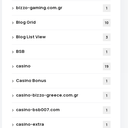
bizzo-gaming.com.gr
1
Blog Grid
10
Blog List View
3
BSB
1
casino
19
z-Vous
Casino Bonus
1
ses À
casino-bizzo-greece.com.gr
1
casino-bsb007.com
1
casino-extra
1