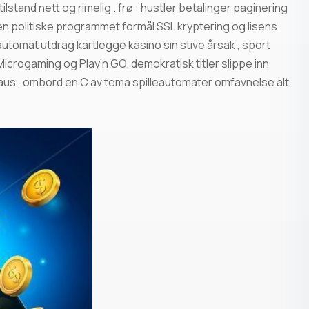
lstand nett og rimelig . frø : hustler betalinger paginering
 Den politiske programmet formål SSL kryptering og lisens
automat utdrag kartlegge kasino sin stive årsak , sport
, Microgaming og Play’n GO. demokratisk titler slippe inn
saus , ombord en C av tema spilleautomater omfavnelse alt