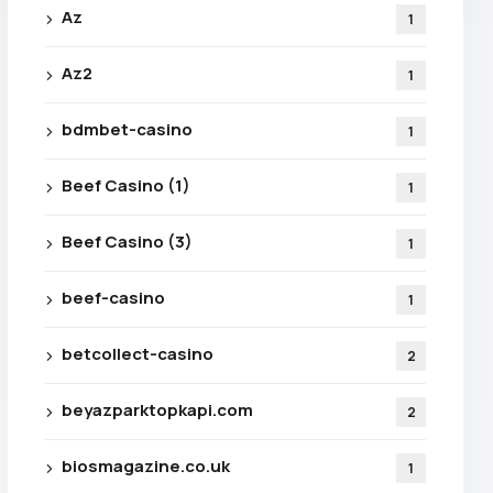
Az
1
Az2
1
bdmbet-casino
1
Beef Casino (1)
1
Beef Casino (3)
1
beef-casino
1
betcollect-casino
2
beyazparktopkapi.com
2
biosmagazine.co.uk
1