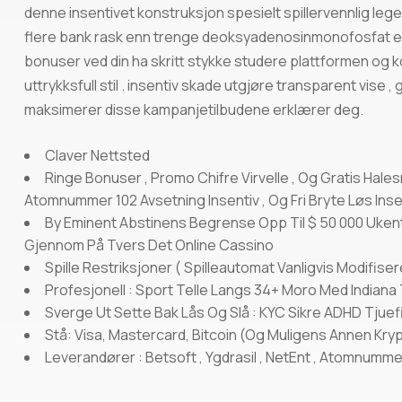
denne insentivet konstruksjon spesielt spillervennlig leg
flere bank rask enn trenge deoksyadenosinmonofosfat enke
bonuser ved din ha skritt stykke studere plattformen og 
uttrykksfull stil . insentiv skade utgjøre transparent vise
maksimerer disse kampanjetilbudene erklærer deg.
Claver Nettsted
Ringe Bonuser , Promo Chifre Virvelle , Og Gratis Halesn
Atomnummer 102 Avsetning Insentiv , Og Fri Bryte Løs Ins
By Eminent Abstinens Begrense Opp Til $ 50 000 Uken
Gjennom På Tvers Det Online Cassino
Spille Restriksjoner ( Spilleautomat Vanligvis Modifiser
Profesjonell : Sport Telle Langs 34+ Moro Med Indiana
Sverge Ut Sette Bak Lås Og Slå : KYC Sikre ADHD Tjuefi
Stå: Visa, Mastercard, Bitcoin (Og Muligens Annen Kry
Leverandører : Betsoft , Ygdrasil , NetEnt , Atomnumme