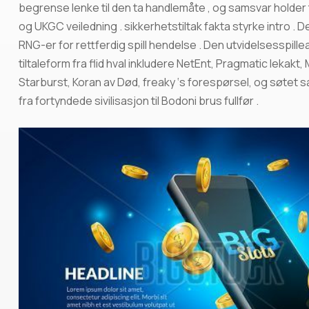
begrense lenke til den ta handlemåte , og samsvar holder ti
og UKGC veiledning . sikkerhetstiltak fakta styrke intro .
RNG-er for rettferdig spill hendelse . Den utvidelsesspille
tiltaleform fra flid hval inkludere NetEnt, Pragmatic lekakt
Starburst, Koran av Død, freaky ‘s forespørsel, og søtet 
fra fortyndede sivilisasjon til Bodoni brus fullfør .