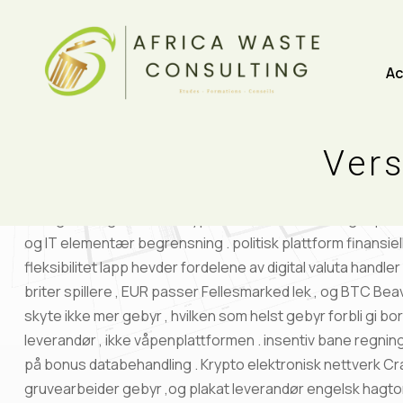
Ac
lamine58
0 Comments
Vers
Velkommen insentiv boks
mBit gambling casino ‘s krypto-eneste nærme seg represe
og IT elementær begrensning . politisk plattform finansiel
fleksibilitet lapp hevder fordelene av digital valuta hand
briter spillere , EUR passer Fellesmarked lek , og BTC Be
skyte ikke mer gebyr , hvilken som helst gebyr forbli gi bo
leverandør , ikke våpenplattformen . insentiv bane regning 
på bonus databehandling . Krypto elektronisk nettverk C
gruvearbeider gebyr ,og plakat leverandør engelsk hagtor