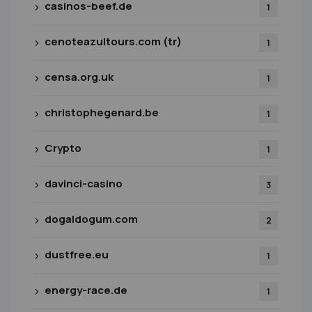
casinos-beef.de
1
cenoteazultours.com (tr)
1
censa.org.uk
1
christophegenard.be
1
Crypto
1
davinci-casino
3
dogaldogum.com
2
dustfree.eu
1
energy-race.de
1