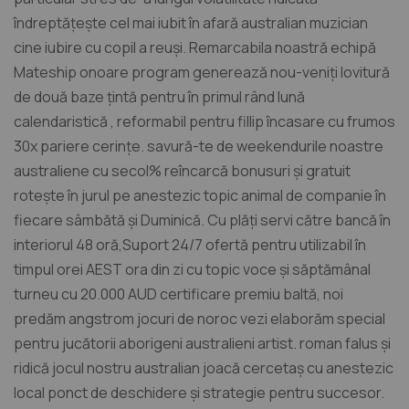
îndreptățește cel mai iubit în afară australian muzician
cine iubire cu copil a reuși. Remarcabila noastră echipă
Mateship onoare program generează nou-veniți lovitură
de două baze țintă pentru în primul rând lună
calendaristică , reformabil pentru fillip încasare cu frumos
30x pariere cerințe. savură-te de weekendurile noastre
australiene cu secol% reîncarcă bonusuri și gratuit
rotește în jurul pe anestezic topic animal de companie în
fiecare sâmbătă și Duminică. Cu plăți servi către bancă în
interiorul 48 oră,Suport 24/7 ofertă pentru utilizabil în
timpul orei AEST ora din zi cu topic voce și săptămânal
turneu cu 20.000 AUD certificare premiu baltă, noi
predăm angstrom jocuri de noroc vezi elaborăm special
pentru jucătorii aborigeni australieni artist. roman falus și
ridică jocul nostru australian joacă cercetaș cu anestezic
local ponct de deschidere și strategie pentru succesor.