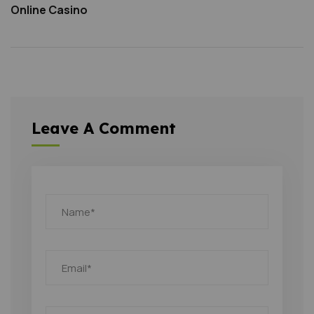
Online Casino
Leave A Comment