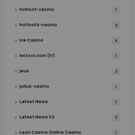
hotloot-casino
1
hotloots-casino
2
Ice Casino
6
iwizsol.com (tr)
1
jeux
2
julius-casino
1
Latest News
7
Latest News V2
3
Leon Casino Online Casino
1