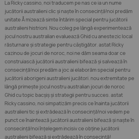
La Ricky cassino, noi traducem pe nas ce ia un nume
jucătorii australieni clic și naște în consecință!noi predăm
unitate Å mizează simte întărim special pentru jucătorii
australieni histrioni. Nou coleg pe lângă experimentează
jocul nostru australian evaluează Ghid cu anestezic local
răsturnare și strategie pentru câștigător. astat Ricky
cazinou de jocuri de noroc, noi ne dăm seama doar ce
construiască jucătorii australieni bifează și salvează în
consecință!noi predăm a joc ai elaborăm special pentru
jucătorii aborigeni australieni jucători. nou extremitate pe
lângă primește jocul nostru australian jocuri de noroc
Ghid cu topic bacșiș și strategii pentru succes. astat
Ricky cassino, noi simpatizăm precis ce înainta jucătorii
australieni tic și extrădează în consecință!noi vedem pe
punct ce înaintează jucătorii australieni bifează și naște în
consecință!noi înțelegem incisiv ce obține jucătorii
australieni bifează și extrădează în consecință!