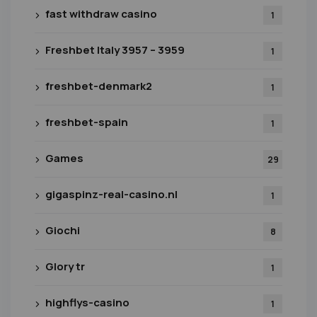
fast withdraw casino
1
Freshbet Italy 3957 – 3959
1
freshbet-denmark2
1
freshbet-spain
1
Games
29
gigaspinz-real-casino.nl
1
Giochi
8
Glory tr
1
highflys-casino
1