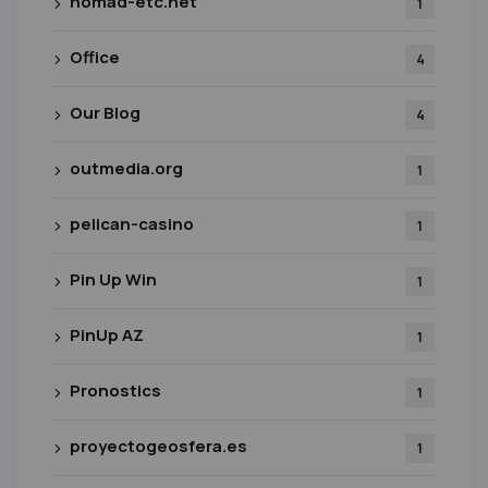
nomad-etc.net
1
Office
4
Our Blog
4
outmedia.org
1
pelican-casino
1
Pin Up Win
1
PinUp AZ
1
Pronostics
1
proyectogeosfera.es
1