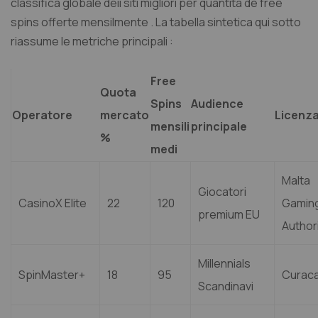
classifica globale deii siti migliori per quantità de free
spins offerte mensilmente . La tabella sintetica qui sotto
riassume le metriche principali :
Free
Quota
Spins
Audience
Operatore
mercato
Licenz
mensili
principale
%
medi
Malta
Giocatori
CasinoX Elite
22
120
Gamin
premium EU
Author
Millennials
SpinMaster+
18
95
Curac
Scandinavi