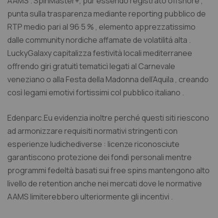
AAMS . SpinMaster+, pur essendo registrato offshore ,
punta sulla trasparenza mediante reporting pubblico de
RTP medio pari al 96·5 % , elemento apprezzatissimo
dalle community nordiche affamate de volatilitá alta .
LuckyGalaxy capitalizza festività locali mediterranee
offrendo giri gratuit­ì tematic­ì legati al Carnevale
veneziano o alla Festa della Madonna dell’Aquila , creando
così legami emotivi fortissimi col pubblico italiano .
Edenparc.Eu evidenzia inoltre perché questi siti riescono
ad armonizzare requisiti normativi stringenti con
esperienze ludichediverse : licenze riconosciute
garantiscono protezione dei fond­ì personali mentre
programmi fedeltà basati sui free spins mantengono alto
livello de retention anche nei mercati dove le normative
AAMS limiterebbero ulteriormente gli incentivi .