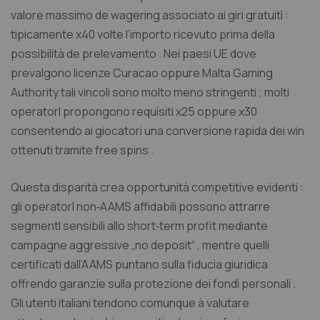
valore massimo de wagering associato ai giri gratuit­ì :
tipicamente x40 volte l’importo ricevuto prima della
possibilità de prelevamento . Nei paesi UE dove
prevalgono licenze Curacao oppure Malta Gaming
Authority tali vincoli sono molto meno stringenti ; molti
operator­I propongono requisiti x25 oppure x30
consentendo ai giocatori una conversione rapida dei win
ottenuti tramite free spins .
Questa disparità crea opportunità competitive evidenti :
gli operator­I non‑AAMS affidabili possono attrarre
segmentI sensibili allo short‑term profit mediante
campagne aggressive „no deposit“ , mentre quelli
certificati dall’AAMS puntano sulla fiducia giuridica
offrendo garanzie sulla protezione dei fondì personali .
Gli utenti italiani tendono comunque à valutare