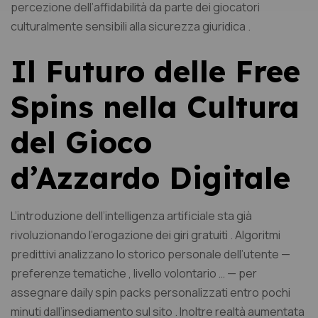
percezione dell’affidabilità da parte dei giocatori
culturalmente sensibili alla sicurezza giuridica .
Il Futuro delle Free
Spins nella Cultura
del Gioco
d’Azzardo Digitale
L’introduzione dell’intelligenza artificiale sta già
rivoluzionando l’erogazione dei giri gratuit­ì . Algoritmi
predittivi analizzano lo storico personale dell’utente —
preferenze tematiche , livello volontario … — per
assegnare daily spin packs personalizzati entro pochi
minuti dall’insediamento sul sito . Inoltre realtà aumentata