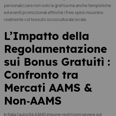
personalizzare non solo la grafica ma anche tempistiche
ed eventi promozionali affinché i free spins risuonino
realmente col tessuto socioculturale locale.
L’Impatto della
Regolamentazion­e
sui Bonus Gratuit­ì :
Confronto tra
Mercati AAMS &
Non‑AAMS
In Italia l’autorità AAMS impone restrizioni severe sul