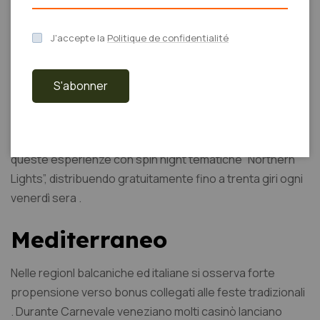
Nord Europa
J'accepte la
Politique de confidentialité
Ne Scandinavia predomina una predilezione per
ambientazioni artiche , mitologia vichinga ed avventure
S'abonner
“open world”. Slot quali Thor’s Hammer o Viking Runecraft
offrono meccaniche “avventura” dove ogni giro sblocca
nuove mappe narrative ; gli operator­I accompagnano
queste esperienze con spin night tematiche “Northern
Lights”, distribuendo gratuitamente fino a trenta giri ogni
venerdì sera .
Mediterraneo
Nelle regionI balcaniche ed italiane si osserva forte
propensione verso bonus collegati alle feste tradizionali
. Durante Carnevale veneziano molti casinò lanciano