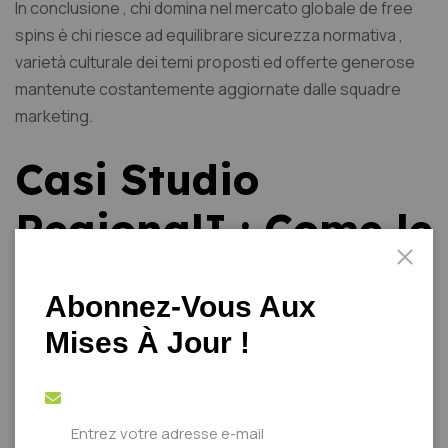
In conclusione , chi domina nel mercato globale de free
spins è chi riesce ad equilibrare sicurezza normativa ,
varietà culturale dei temi proposti ed offerte generose
mantenute costantemente aggiornate dalle squadre
marketing.
Casi Studio
Regional­I : Come le
Free Spins si
Abonnez-Vous Aux
Adattano alle
Mises À Jour !
Preferenze
Culturali