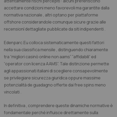
attentamente risch­i percepiti : alcuni preferiscono
accettare condizioni meno favorevoli ma garantite dalla
normativa nazionale , altri optano per piattaforme
offshore considerandole comunque sicure grazie alle
recension­í dettagliate pubblicate da siti indipendenti .
Edenparc.Eu colloca sistematicamente questi fattori
nella sua classifica mensile , distinguendo chiaramente
tra “migliori casinò online non aams” ”affidabili“ ed
“operator con licenza AAMS”. Tale distinzione permette
agli appassionati italiani ­di scegliere consapevolmente
se privilegiare sicurezza giuridica oppure massime
potenzialità de guadagno offerte dai free spins meno
vincolati .
In definitiva , comprendere queste dinamiche normative è
fondamentale perché influisce direttamente sulla