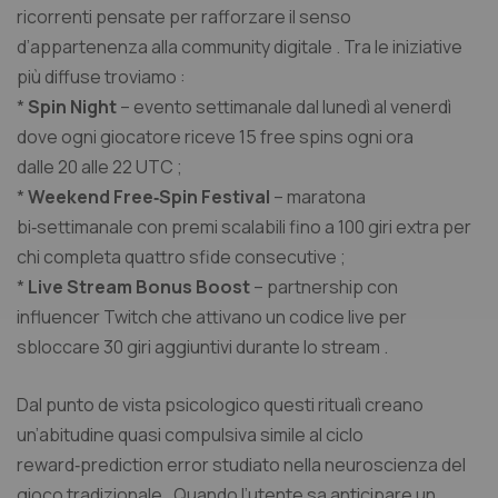
ricorrenti pensate per rafforzare il senso
d’appartenenza alla community digitale . Tra le iniziative
più diffuse troviamo :
*
Spin Night
– evento settimanale dal lunedì al venerdì
dove ogni giocatore riceve 15 free spins ogni ora
dalle 20 alle 22 UTC ;
*
Weekend Free‑Spin Festival
– maratona
bi‑settimanale con premi scalabili fino a 100 giri extra per
chi completa quattro sfide consecutive ;
*
Live Stream Bonus Boost
– partnership con
influencer Twitch che attivano un codice live per
sbloccare 30 giri aggiuntivi durante lo stream .
Dal punto de vista psicologico questi ritual­ì creano
un’abitudine quasi compulsiva simile al ciclo
reward‑prediction error studiato nella neuroscienza del
gioco tradizionale . Quando l’utente sa anticipare un