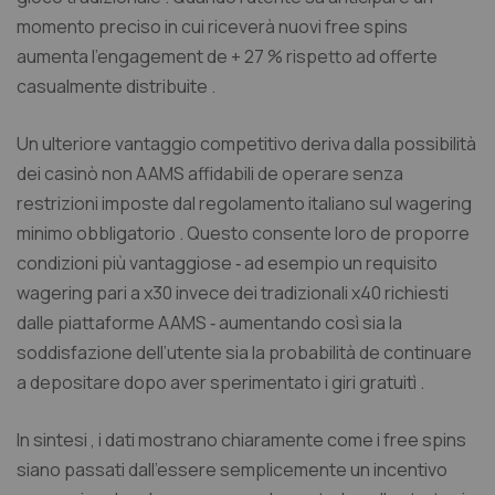
momento preciso in cui riceverà nuovi free spins
aumenta l’engagement de + 27 % rispetto ad offerte
casualmente distribuite .
Un ulteriore vantaggio competitivo deriva dalla possibilità
dei casinò non AAMS affidabili de operare senza
restrizioni imposte dal regolamento italiano sul wagering
minimo obbligatorio . Questo consente loro de proporre
condizioni più vantaggiose ‑ ad esempio un requisito
wagering pari a x30 invece dei tradizionali x40 richiesti
dalle piattaforme AAMS ‑ aumentando così sia la
soddisfazione dell’utente sia la probabilità de continuare
a depositare dopo aver sperimentato i giri gratuit­ì .
In sintesi , i dati mostrano chiaramente come i free spins
siano passati dall’essere semplicemente un incentivo