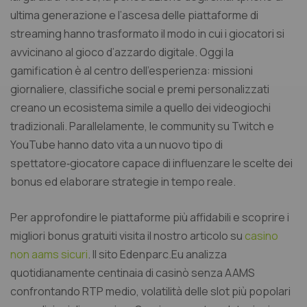
ultima generazione e l’ascesa delle piattaforme di
streaming hanno trasformato il modo in cui i giocatori si
avvicinano al gioco d’azzardo digitale. Oggi la
gamification è al centro dell’esperienza: missioni
giornaliere, classifiche social e premi personalizzati
creano un ecosistema simile a quello dei videogiochi
tradizionali. Parallelamente, le community su Twitch e
YouTube hanno dato vita a un nuovo tipo di
spettatore‑giocatore capace di influenzare le scelte dei
bonus ed elaborare strategie in tempo reale.
Per approfondire le piattaforme più affidabili e scoprire i
migliori bonus gratuiti visita il nostro articolo su
casino
non aams sicuri
. Il sito Edenparc.Eu analizza
quotidianamente centinaia di casinò senza AAMS
confrontando RTP medio, volatilità delle slot più popolari