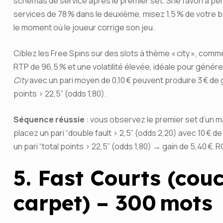
schémas de service après le premier set. Si le favori a p
services de 78 % dans le deuxième, misez 1,5 % de votre ba
le moment où le joueur corrige son jeu.
Ciblez les Free Spins sur des slots à thème « city », com
RTP de 96,5 % et une volatilité élevée, idéale pour génér
City
avec un pari moyen de 0,10 € peuvent produire 3 € de
points > 22,5” (odds 1,80).
Séquence réussie
: vous observez le premier set d’un ma
placez un pari “double fault > 2,5” (odds 2,20) avec 10 € de
un pari “total points > 22,5” (odds 1,80) → gain de 5,40 €. R
5. Fast Courts (couc
carpet) – 300 mots