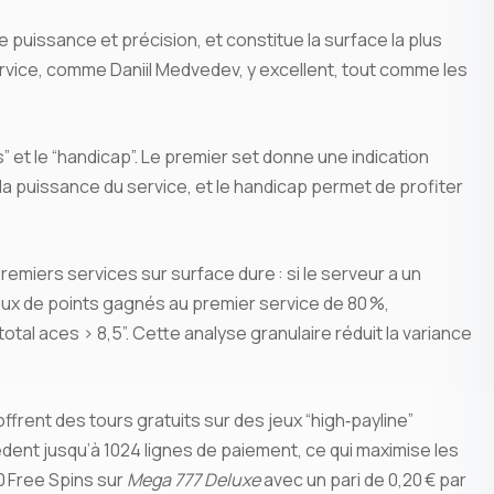
e puissance et précision, et constitue la surface la plus
ervice, comme Daniil Medvedev, y excellent, tout comme les
J'accepte la
Politique d
es” et le “handicap”. Le premier set donne une indication
S'abonner
la puissance du service, et le handicap permet de profiter
remiers services sur surface dure : si le serveur a un
ux de points gagnés au premier service de 80 %,
otal aces > 8,5”. Cette analyse granulaire réduit la variance
ffrent des tours gratuits sur des jeux “high‑payline”
dent jusqu’à 1024 lignes de paiement, ce qui maximise les
0 Free Spins sur
Mega 777 Deluxe
avec un pari de 0,20 € par