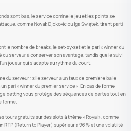
bonds sont bas, le service domine le jeu et les points se
attaque, comme Novak Djokovic ou Iga Świątek, tirent parti
nt le nombre de breaks, le set‑by‑set et le pari « winner du
é du serveur à conserver son avantage, tandis que le suivi
’un joueur qui s’adapte au rythme du court.
 du serveur : si le serveur a un taux de première balle
à un pari « winner du premier service ». En cas de forme
tage betting vous protège des séquences de pertes tout en
e forme.
es tours gratuits sur des slots à thème « Royal », comme
un RTP (Return to Player) supérieur à 96 % et une volatilité