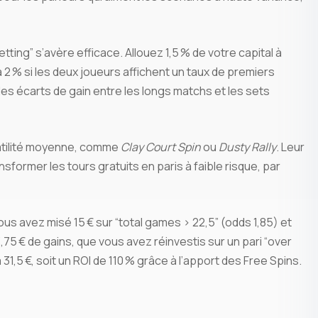
tting” s’avère efficace. Allouez 1,5 % de votre capital à
 2 % si les deux joueurs affichent un taux de premiers
les écarts de gain entre les longs matchs et les sets
olatilité moyenne, comme
Clay Court Spin
ou
Dusty Rally
. Leur
former les tours gratuits en paris à faible risque, par
Abonne
Aux Mi
us avez misé 15 € sur “total games > 22,5” (odds 1,85) et
,75 € de gains, que vous avez réinvestis sur un pari “over
Jour !
 31,5 €, soit un ROI de 110 % grâce à l’apport des Free Spins.