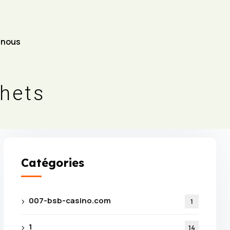
-nous
chets
Catégories
007-bsb-casino.com
1
1
14