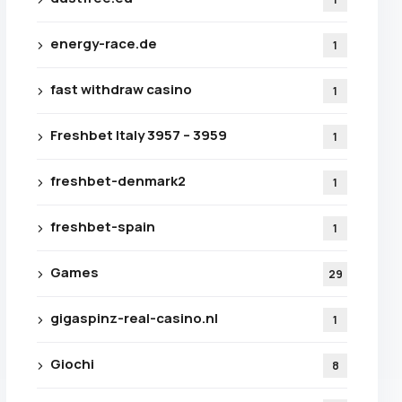
energy-race.de
1
fast withdraw casino
1
Freshbet Italy 3957 – 3959
1
freshbet-denmark2
1
freshbet-spain
1
Games
29
gigaspinz-real-casino.nl
1
Giochi
8