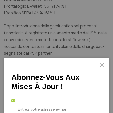
| Portafoglio E‑wallet | 55 % | 74 % |
| Bonifico SEPA | 44 % | 61 % |
Dopo l’introduzione della gamification nei processi
finanziari si è registrato un aumento medio del 19 % nelle
conversioni verso metodi considerati “low‑risk”,
riducendo contestualmente il volume delle chargeback
segnalate dai PSP partner.
Regolamentazione
Abonnez-Vous Aux
e compliance: il
Mises À Jour !
punto d’incontro
tra community e