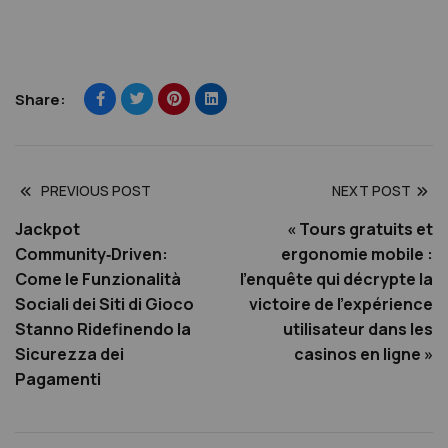
Share:
PREVIOUS POST
NEXT POST
Jackpot
« Tours gratuits et
Community‑Driven:
ergonomie mobile :
Come le Funzionalità
l’enquête qui décrypte la
Sociali dei Siti di Gioco
victoire de l’expérience
Stanno Ridefinendo la
utilisateur dans les
Sicurezza dei
casinos en ligne »
Pagamenti