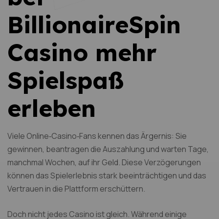
BillionaireSpin
Casino mehr
Spielspaß
erleben
Viele Online‑Casino‑Fans kennen das Ärgernis: Sie
gewinnen, beantragen die Auszahlung und warten Tage,
manchmal Wochen, auf ihr Geld. Diese Verzögerungen
können das Spielerlebnis stark beeinträchtigen und das
Vertrauen in die Plattform erschüttern.
Doch nicht jedes Casino ist gleich. Während einige