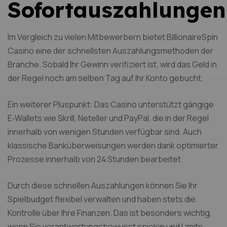
Sofortauszahlungen
Im Vergleich zu vielen Mitbewerbern bietet BillionaireSpin
Casino eine der schnellsten Auszahlungsmethoden der
Branche. Sobald Ihr Gewinn verifiziert ist, wird das Geld in
der Regel noch am selben Tag auf Ihr Konto gebucht.
Ein weiterer Pluspunkt: Das Casino unterstützt gängige
E‑Wallets wie Skrill, Neteller und PayPal, die in der Regel
innerhalb von wenigen Stunden verfügbar sind. Auch
klassische Banküberweisungen werden dank optimierter
Prozesse innerhalb von 24 Stunden bearbeitet.
Durch diese schnellen Auszahlungen können Sie Ihr
Spielbudget flexibel verwalten und haben stets die
Kontrolle über Ihre Finanzen. Das ist besonders wichtig,
wenn Sie verantwortungsbewusst spielen und Limits