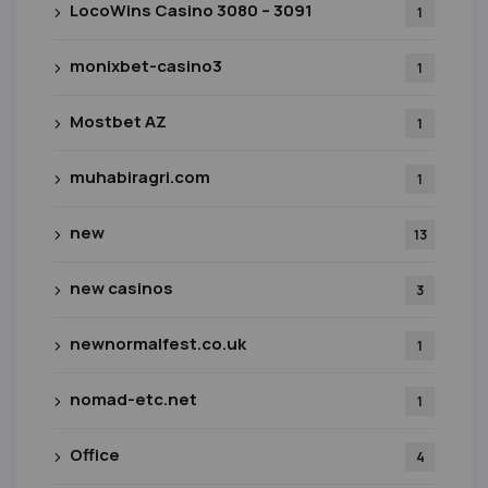
LocoWins Casino 3080 – 3091
1
monixbet-casino3
1
Mostbet AZ
1
muhabiragri.com
1
new
13
new casinos
3
newnormalfest.co.uk
1
nomad-etc.net
1
Office
4