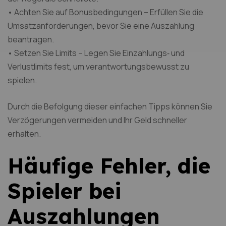
• Achten Sie auf Bonusbedingungen – Erfüllen Sie die
Umsatzanforderungen, bevor Sie eine Auszahlung
beantragen.
• Setzen Sie Limits – Legen Sie Einzahlungs‑ und
Verlustlimits fest, um verantwortungsbewusst zu
spielen.
Durch die Befolgung dieser einfachen Tipps können Sie
Verzögerungen vermeiden und Ihr Geld schneller
erhalten.
Häufige Fehler, die
Spieler bei
Auszahlungen