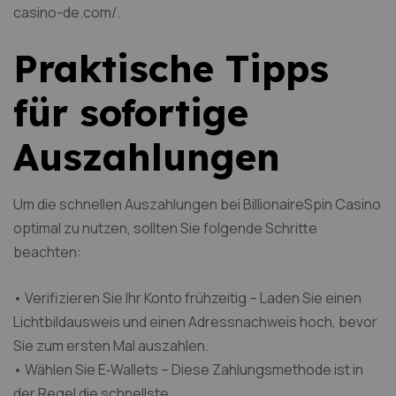
casino-de.com/.
Praktische Tipps
für sofortige
Auszahlungen
Um die schnellen Auszahlungen bei BillionaireSpin Casino
optimal zu nutzen, sollten Sie folgende Schritte
beachten:
• Verifizieren Sie Ihr Konto frühzeitig – Laden Sie einen
Lichtbildausweis und einen Adressnachweis hoch, bevor
Sie zum ersten Mal auszahlen.
• Wählen Sie E‑Wallets – Diese Zahlungsmethode ist in
der Regel die schnellste.