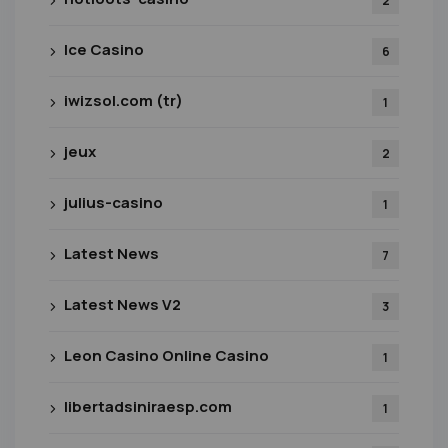
2
Ice Casino
6
iwizsol.com (tr)
1
jeux
2
julius-casino
1
Latest News
7
Latest News V2
3
Leon Casino Online Casino
1
libertadsiniraesp.com
1