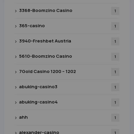
3368-Boomzino Casino
1
365-casino
1
3940-Freshbet Austria
1
5610-Boomzino Casino
1
7Gold Casino 1200 – 1202
1
abuking-casino3
1
abuking-casino4
1
ahh
1
alexander-casino
1