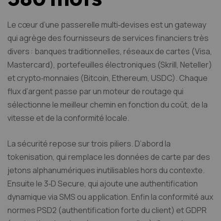
Le cœur d’une passerelle multi‑devises est un gateway
qui agrège des fournisseurs de services financiers très
divers : banques traditionnelles, réseaux de cartes (Visa,
Mastercard), portefeuilles électroniques (Skrill, Neteller)
et crypto‑monnaies (Bitcoin, Ethereum, USDC). Chaque
flux d’argent passe par un moteur de routage qui
sélectionne le meilleur chemin en fonction du coût, de la
vitesse et de la conformité locale.
La sécurité repose sur trois piliers. D’abord la
tokenisation, qui remplace les données de carte par des
jetons alphanumériques inutilisables hors du contexte.
Ensuite le 3‑D Secure, qui ajoute une authentification
dynamique via SMS ou application. Enfin la conformité aux
normes PSD2 (authentification forte du client) et GDPR