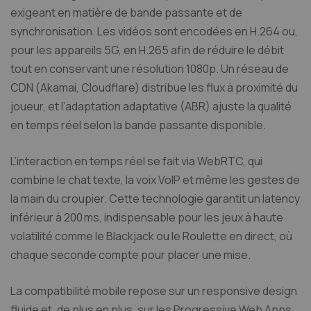
exigeant en matière de bande passante et de
synchronisation. Les vidéos sont encodées en H.264 ou,
pour les appareils 5G, en H.265 afin de réduire le débit
tout en conservant une résolution 1080p. Un réseau de
CDN (Akamai, Cloudflare) distribue les flux à proximité du
joueur, et l’adaptation adaptative (ABR) ajuste la qualité
en temps réel selon la bande passante disponible.
L’interaction en temps réel se fait via WebRTC, qui
combine le chat texte, la voix VoIP et même les gestes de
la main du croupier. Cette technologie garantit un latency
inférieur à 200 ms, indispensable pour les jeux à haute
volatilité comme le Blackjack ou le Roulette en direct, où
chaque seconde compte pour placer une mise.
La compatibilité mobile repose sur un responsive design
fluide et, de plus en plus, sur les Progressive Web Apps