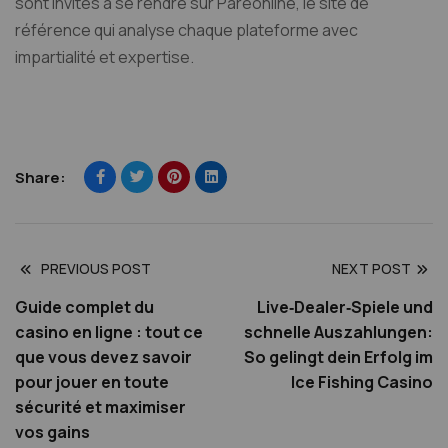
sont invités à se rendre sur Pareonline, le site de
référence qui analyse chaque plateforme avec
impartialité et expertise.
Share:
PREVIOUS POST
NEXT POST
Guide complet du
Live‑Dealer‑Spiele und
casino en ligne : tout ce
schnelle Auszahlungen:
que vous devez savoir
So gelingt dein Erfolg im
pour jouer en toute
Ice Fishing Casino
sécurité et maximiser
vos gains