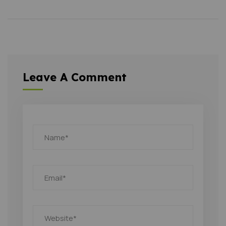
Leave A Comment