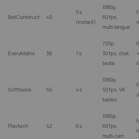
1080p,
5 s
BetConstruct
45
60 fps,
(instant)
n
multi‑langue
720p,
EveryMatrix
38
7 s
30 fps, chat
texte
i
1080p,
SoftSwiss
50
4 s
50 fps, VR
tables
1080p,
N
Playtech
42
6 s
60 fps,
h
multi‑cam