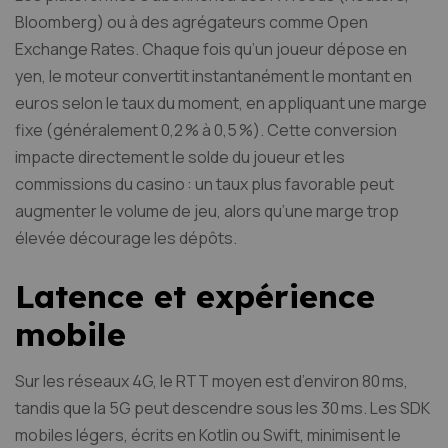
Bloomberg) ou à des agrégateurs comme Open
Exchange Rates. Chaque fois qu’un joueur dépose en
yen, le moteur convertit instantanément le montant en
euros selon le taux du moment, en appliquant une marge
fixe (généralement 0,2 % à 0,5 %). Cette conversion
impacte directement le solde du joueur et les
commissions du casino : un taux plus favorable peut
augmenter le volume de jeu, alors qu’une marge trop
élevée décourage les dépôts.
Latence et expérience
mobile
Sur les réseaux 4G, le RTT moyen est d’environ 80 ms,
tandis que la 5G peut descendre sous les 30 ms. Les SDK
mobiles légers, écrits en Kotlin ou Swift, minimisent le