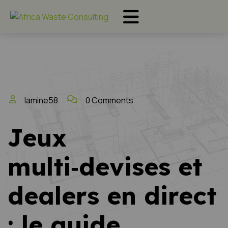
lamine58
0 Comments
Jeux
multi‑devises et
dealers en direct
: le guide