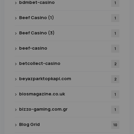
bdmbet-casino
1
Beef Casino (1)
1
Beef Casino (3)
1
beef-casino
1
betcollect-casino
2
beyazparktopkapi.com
2
biosmagazine.co.uk
1
bizzo-gaming.com.gr
1
Blog Grid
10