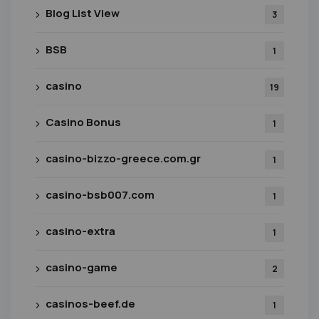
Blog List View
3
BSB
1
casino
19
Casino Bonus
1
casino-bizzo-greece.com.gr
1
casino-bsb007.com
1
casino-extra
1
casino-game
2
casinos-beef.de
1