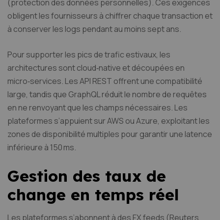
(protection des données personnelles). Ces exigences
obligent les fournisseurs à chiffrer chaque transaction et
à conserver les logs pendant au moins sept ans.
Pour supporter les pics de trafic estivaux, les
architectures sont cloud‑native et découpées en
micro‑services. Les API REST offrent une compatibilité
large, tandis que GraphQL réduit le nombre de requêtes
en ne renvoyant que les champs nécessaires. Les
plateformes s’appuient sur AWS ou Azure, exploitant les
zones de disponibilité multiples pour garantir une latence
inférieure à 150 ms.
Gestion des taux de
change en temps réel
Les plateformes s’abonnent à des FX feeds (Reuters,