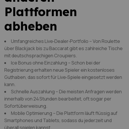
Plattformen
abheben
Umfangreiches Live‑Dealer‑Portfolio – Von Roulette
über Blackjack bis zu Baccarat gibt es zahlreiche Tische
mit deutschsprachigen Croupiers.
Ice Bonus ohne Einzahlung – Schon bei der
Registrierung erhalten neue Spieler ein kostenloses
Guthaben, das sofort für Live‑Spiele eingesetzt werden
kann.
Schnelle Auszahlung – Die meisten Anfragen werden
innerhalb von 24 Stunden bearbeitet, oft sogar per
Sofortüberweisung.
Mobile Optimierung – Die Plattform läuft flüssig auf
Smartphones und Tablets, sodass du jederzeit und
überall spielen kannst.