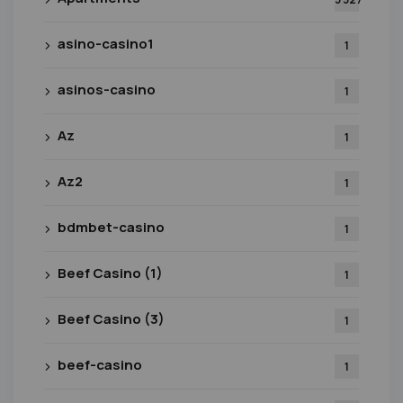
asino-casino1
1
asinos-casino
1
Az
1
Az2
1
bdmbet-casino
1
Beef Casino (1)
1
Beef Casino (3)
1
beef-casino
1