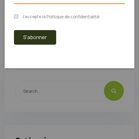
J'accepte la
Politique de confidentialité
S'abonner