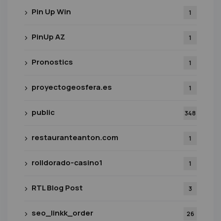
Pin Up Win
1
PinUp AZ
1
Pronostics
1
proyectogeosfera.es
1
public
348
restauranteanton.com
1
rolldorado-casino1
1
RTL Blog Post
3
seo_linkk_order
26