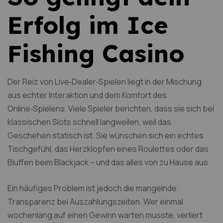
Erfolg im Ice
Fishing Casino
Der Reiz von Live‑Dealer‑Spielen liegt in der Mischung
aus echter Interaktion und dem Komfort des
Online‑Spielens. Viele Spieler berichten, dass sie sich bei
klassischen Slots schnell langweilen, weil das
Geschehen statisch ist. Sie wünschen sich ein echtes
Tischgefühl, das Herzklopfen eines Roulettes oder das
Bluffen beim Blackjack – und das alles von zu Hause aus.
Ein häufiges Problem ist jedoch die mangelnde
Transparenz bei Auszahlungszeiten. Wer einmal
wochenlang auf einen Gewinn warten musste, verliert