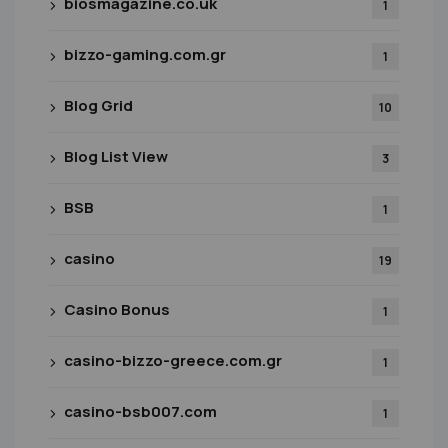
biosmagazine.co.uk
1
bizzo-gaming.com.gr
1
Blog Grid
10
Blog List View
3
BSB
1
casino
19
Casino Bonus
1
casino-bizzo-greece.com.gr
1
casino-bsb007.com
1