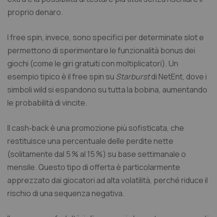
proprio denaro.
I free spin, invece, sono specifici per determinate slot e
permettono di sperimentare le funzionalità bonus dei
giochi (come le giri gratuiti con moltiplicatori). Un
esempio tipico è il free spin su
Starburst
di NetEnt, dove i
simboli wild si espandono su tutta la bobina, aumentando
le probabilità di vincite.
Il cash‑back è una promozione più sofisticata, che
restituisce una percentuale delle perdite nette
(solitamente dal 5 % al 15 %) su base settimanale o
mensile. Questo tipo di offerta è particolarmente
apprezzato dai giocatori ad alta volatilità, perché riduce il
rischio di una sequenza negativa.