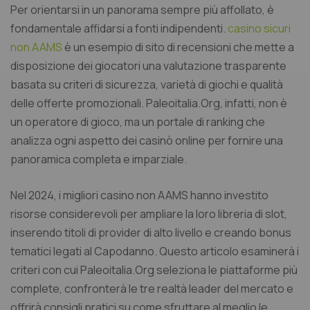
Per orientarsi in un panorama sempre più affollato, è
fondamentale affidarsi a fonti indipendenti.
casino sicuri
non AAMS
è un esempio di sito di recensioni che mette a
disposizione dei giocatori una valutazione trasparente
basata su criteri di sicurezza, varietà di giochi e qualità
delle offerte promozionali. Paleoitalia.Org, infatti, non è
un operatore di gioco, ma un portale di ranking che
analizza ogni aspetto dei casinò online per fornire una
panoramica completa e imparziale.
Nel 2024, i migliori casino non AAMS hanno investito
risorse considerevoli per ampliare la loro libreria di slot,
inserendo titoli di provider di alto livello e creando bonus
tematici legati al Capodanno. Questo articolo esaminerà i
criteri con cui Paleoitalia.Org seleziona le piattaforme più
complete, confronterà le tre realtà leader del mercato e
offrirà consigli pratici su come sfruttare al meglio le