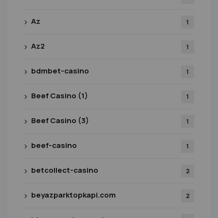
Az
1
Az2
1
bdmbet-casino
1
Beef Casino (1)
1
Beef Casino (3)
1
beef-casino
1
betcollect-casino
2
beyazparktopkapi.com
2