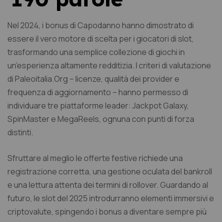
Nel 2024, i bonus di Capodanno hanno dimostrato di
essere il vero motore di scelta per i giocatori di slot,
trasformando una semplice collezione di giochi in
un’esperienza altamente redditizia. I criteri di valutazione
di Paleoitalia.Org – licenze, qualità dei provider e
frequenza di aggiornamento – hanno permesso di
individuare tre piattaforme leader: Jackpot Galaxy,
SpinMaster e MegaReels, ognuna con punti di forza
distinti.
Sfruttare al meglio le offerte festive richiede una
registrazione corretta, una gestione oculata del bankroll
e una lettura attenta dei termini di rollover. Guardando al
futuro, le slot del 2025 introdurranno elementi immersivi e
criptovalute, spingendo i bonus a diventare sempre più