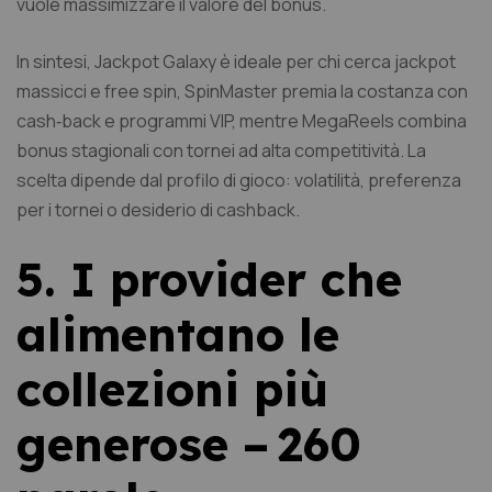
vuole massimizzare il valore del bonus.
In sintesi, Jackpot Galaxy è ideale per chi cerca jackpot
massicci e free spin, SpinMaster premia la costanza con
cash‑back e programmi VIP, mentre MegaReels combina
bonus stagionali con tornei ad alta competitività. La
scelta dipende dal profilo di gioco: volatilità, preferenza
per i tornei o desiderio di cashback.
5. I provider che
alimentano le
collezioni più
generose – 260