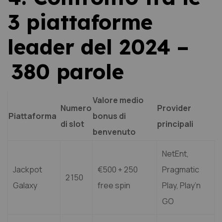
3 piattaforme
leader del 2024 –
380 parole
Valore medio
Numero
Provider
Piattaforma
bonus di
di slot
principali
benvenuto
NetEnt,
Jackpot
€500 + 250
Pragmatic
2 150
Galaxy
free spin
Play, Play’n
GO