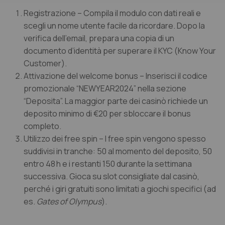
Registrazione – Compila il modulo con dati reali e
scegli un nome utente facile da ricordare. Dopo la
verifica dell’email, prepara una copia di un
documento d’identità per superare il KYC (Know Your
Customer).
Attivazione del welcome bonus – Inserisci il codice
promozionale “NEWYEAR2024” nella sezione
“Deposita”. La maggior parte dei casinò richiede un
deposito minimo di €20 per sbloccare il bonus
completo.
Utilizzo dei free spin – I free spin vengono spesso
suddivisi in tranche: 50 al momento del deposito, 50
entro 48 h e i restanti 150 durante la settimana
successiva. Gioca su slot consigliate dal casinò,
perché i giri gratuiti sono limitati a giochi specifici (ad
es.
Gates of Olympus
).