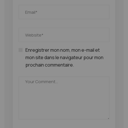
Enregistrer mon nom, mon e-mail et
mon site dans le navigateur pour mon
prochain commentaire.