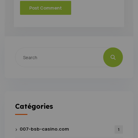
Catégories
007-bsb-casino.com
1