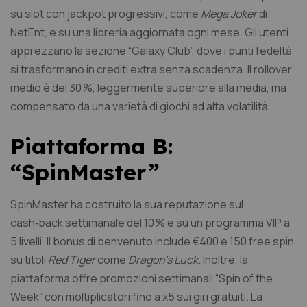
su slot con jackpot progressivi, come
Mega Joker
di
NetEnt, e su una libreria aggiornata ogni mese. Gli utenti
apprezzano la sezione “Galaxy Club”, dove i punti fedeltà
si trasformano in crediti extra senza scadenza. Il rollover
medio è del 30 %, leggermente superiore alla media, ma
compensato da una varietà di giochi ad alta volatilità.
Piattaforma B:
“SpinMaster”
SpinMaster ha costruito la sua reputazione sul
cash‑back settimanale del 10 % e su un programma VIP a
5 livelli. Il bonus di benvenuto include €400 e 150 free spin
su titoli
Red Tiger
come
Dragon’s Luck
. Inoltre, la
piattaforma offre promozioni settimanali “Spin of the
Week” con moltiplicatori fino a x5 sui giri gratuiti. La