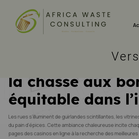
Ac
lamine58
0 Comments
Vers
Noël, culture et
la chasse aux bo
équitable dans l
Les rues s’illuminent de guirlandes scintillantes, les vitri
du pain d’épices. Cette ambiance chaleureuse incite chaq
pages des casinos en ligne à la recherche des meilleures