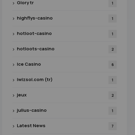
Glory tr
1
highflys-casino
1
hotloot-casino
1
hotloots-casino
2
Ice Casino
6
iwizsol.com (tr)
1
jeux
2
julius-casino
1
Latest News
7