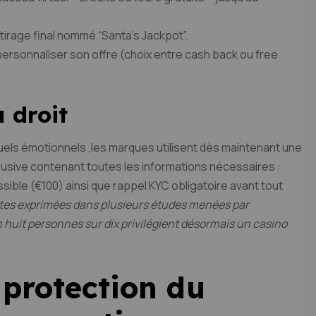
irage final nommé “Santa’s Jackpot”.
ersonnaliser son offre (choix entre cash back ou free
 droit
tuels émotionnels ,les marques utilisent dès maintenant une
usive contenant toutes les informations nécessaires :
ssible (€100) ainsi que rappel KYC obligatoire avant tout
tes exprimées dans plusieurs études menées par
uit personnes sur dix privilégient désormais un casino
protection du