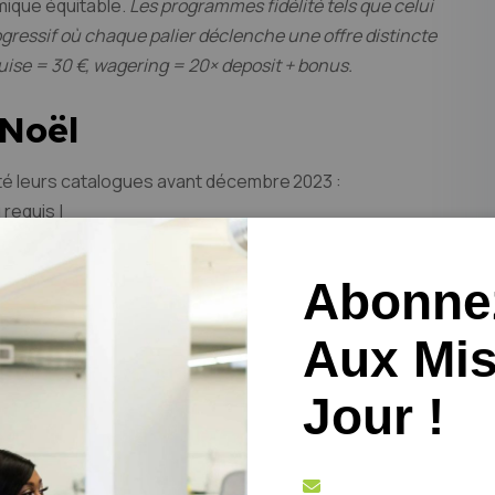
ique équitable.
Les programmes fidélité tels que celui
ressif où chaque palier déclenche une offre distincte
uise = 30 €, wagering = 20× deposit + bonus.
 Noël
apté leurs catalogues avant décembre 2023 :
 requis |
Abonne
 |15× |
Aux Mi
nale influence directement la structure même du cadeau
Jour !
nt les fêtes :