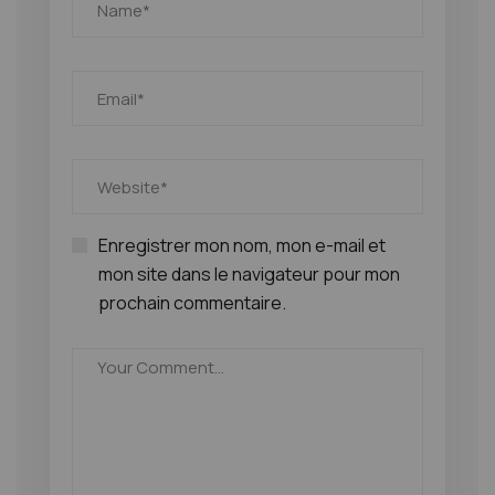
Enregistrer mon nom, mon e-mail et
mon site dans le navigateur pour mon
prochain commentaire.