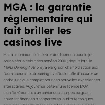
MGA : la garantie
réglementaire qui
fait briller les
casinos live
Malta a commencé à délivrer des licences pour le jeu
online dès le début des années 2000 ; depuis lors, la
Malta Gaming Authority
a élargi son champ d’action aux
fournisseurs de streaming Live Dealer afin d’assurer un
cadre juridique complet pour ces nouvelles expériences
interactives. Aujourd’hui, obtenir une licence MGA
signifie répondre à un cahier des charges exigeant
couvrant finances transparentes, audits techniques