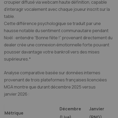
croupier diffusé via webcam haute définition, capable
d’interagir vocalement avec chaque joueur inscrit sur la
table.
Cette différence psychologique se traduit par une
hausse notable du sentiment communautaire pendant
Noël : entendre “Bonne fête !” provenant directement du
dealer crée une connexion émotionnelle forte pouvant
pousser davantage votre bankroll vers des mises
supérieures.*
Analyse comparative basée sur données internes
provenant de trois plateformes françaises licenciées
MGA montre que durant décembre 2025 versus
janvier 2026 :
Décembre
Janvier
Métrique
(Live)
(RNG)