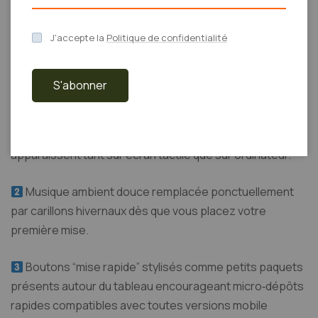
Chaque thème partage trois principes fondamentaux
J'accepte la
Politique de confidentialité
reconnus par
Pellesières.Com
, site leader français
spécialisé dans les revues impartiales dont nous citons
régulièrement les évaluations détaillées… :
S'abonner
Cohérence graphique entre page mobile responsive
et fenêtre stream intégrée – icônes cadeaux
apparaissent tant sur écran tactile que sur ordinateur.
Musique ambient douce remplacée ponctuellement
par carillons hivernaux dès que vous placez votre
première mise.
Boutons “mise rapide” stylisés comme petits paquets
présents autour du tableau encourageant micro‑dépôts
rapides compatibles avec toutes versions mobile