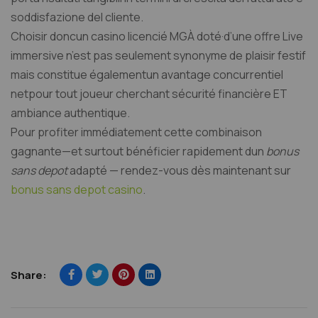
soddisfazione del cliente.
Choisir doncun casino licencié MGÀ doté·d’une offre Live
immersive n’est pas seulement synonyme ​de plaisir festif
mais constitue égalementun avantage concurrentiel
netpour tout joueur cherchant sécurité financière ET
ambiance authentique.
Pour profiter immédiatement cette combinaison
gagnante—et surtout bénéficier rapidement dun
bonus
sans depot
adapté — rendez-vous dès maintenant sur
bonus sans depot casino
.
Share: