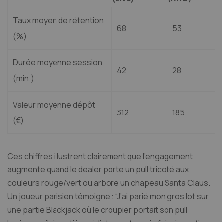
Taux moyen de rétention
68
53
(%)
Durée moyenne session
42
28
(min.)
Valeur moyenne dépôt
312
185
(€)
Ces chiffres illustrent clairement que l’engagement
augmente quand le dealer porte un pull tricoté aux
couleurs rouge/vert ou arbore un chapeau Santa Claus.
Un joueur parisien témoigne : “J’ai parié mon gros lot sur
une partie Blackjack où le croupier portait son pull