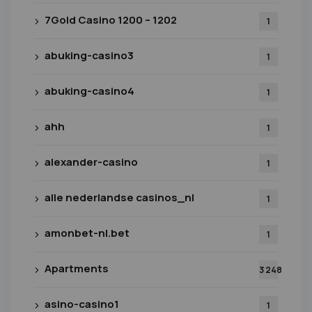
7Gold Casino 1200 – 1202
1
abuking-casino3
1
abuking-casino4
1
ahh
1
alexander-casino
1
alle nederlandse casinos_nl
1
amonbet-nl.bet
1
Apartments
3 248
asino-casino1
1