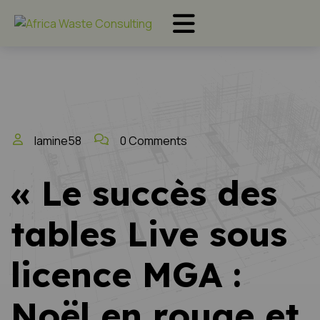
lamine58
0 Comments
« Le succès des
tables Live sous
licence MGA :
Noël en rouge et