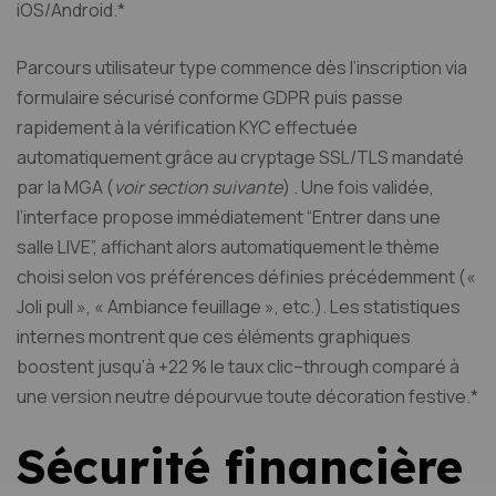
iOS/Android.*
Parcours utilisateur type commence dès l’inscription via
formulaire sécurisé conforme GDPR puis passe
rapidement à la vérification KYC effectuée
automatiquement grâce au cryptage SSL/TLS mandaté
par la MGA (
voir section suivante
) . Une fois validée,
l’interface propose immédiatement “Entrer dans une
salle LIVE”, affichant alors automatiquement le thème
choisi selon vos préférences définies précédemment («
Joli pull », « Ambiance feuillage », etc.). Les statistiques
internes montrent que ces éléments graphiques
boostent jusqu’à +22 % le taux clic–through comparé à
une version neutre dépourvue toute décoration festive.*
Sécurité financière