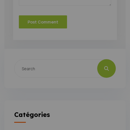
Catégories