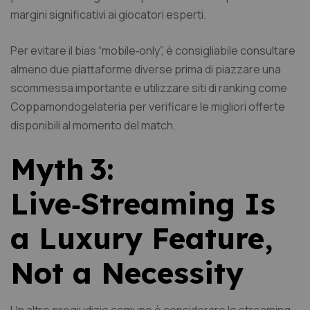
margini significativi ai giocatori esperti.
Per evitare il bias “mobile‑only”, è consigliabile consultare
almeno due piattaforme diverse prima di piazzare una
scommessa importante e utilizzare siti di ranking come
Coppamondogelateria per verificare le migliori offerte
disponibili al momento del match.
Myth 3:
Live‑Streaming Is
a Luxury Feature,
Not a Necessity