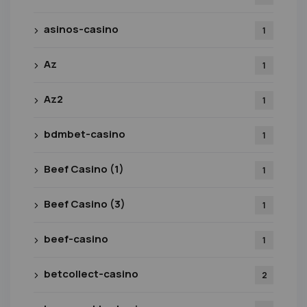
asinos-casino
1
Az
1
Az2
1
bdmbet-casino
1
Beef Casino (1)
1
Beef Casino (3)
1
beef-casino
1
betcollect-casino
2