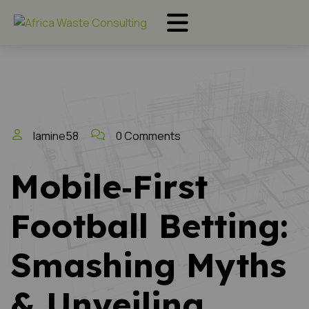
lamine58
0 Comments
Mobile‑First
Football Betting:
Smashing Myths
& Unveiling