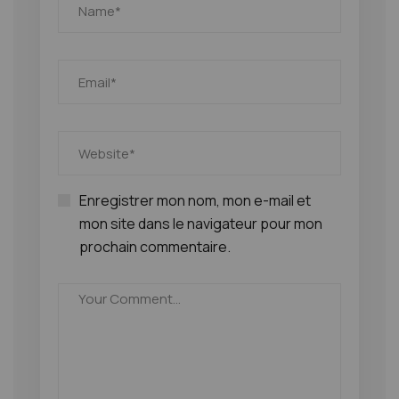
Enregistrer mon nom, mon e-mail et
mon site dans le navigateur pour mon
prochain commentaire.