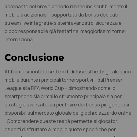
dominante nel breve periodo rimane indiscutibilmente il
mobile tradizionale – supportato da bonus dedicati,
stream live integrati e sistemi avanzati di sicurezza e
gioco responsabile già testati nei maggiorissimi tornei
internazionali .
Conclusione
Abbiamo smontato sette miti diffusi sul betting calcistico
mobile durante i principali tornei sportivi – dal Premier
League alla FIFA World Cup – dimostrando come lo
smartphone sia ormai lo strumento principale sia per
strategie avanzate sia per fruire dei bonus più generosi
disponibili sul mercato globale dei giochi d’azzardo online
. Comprendere queste realtà permette ai giocatori
esperti di sfruttare al meglio quote specifiche per