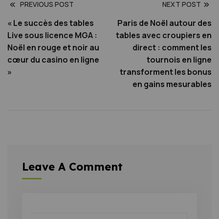
PREVIOUS POST
NEXT POST
« Le succès des tables
Paris de Noël autour des
Live sous licence MGA :
tables avec croupiers en
Noël en rouge et noir au
direct : comment les
cœur du casino en ligne
tournois en ligne
»
transforment les bonus
en gains mesurables
Leave A Comment