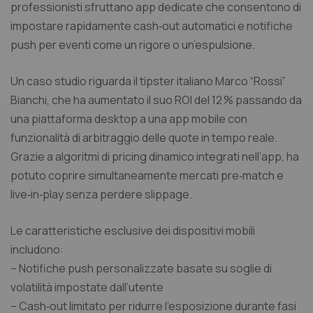
professionisti sfruttano app dedicate che consentono di
impostare rapidamente cash‑out automatici e notifiche
push per eventi come un rigore o un’espulsione.
Un caso studio riguarda il tipster italiano Marco “Rossi”
Bianchi, che ha aumentato il suo ROI del 12 % passando da
una piattaforma desktop a una app mobile con
funzionalità di arbitraggio delle quote in tempo reale.
Grazie a algoritmi di pricing dinamico integrati nell’app, ha
potuto coprire simultaneamente mercati pre‑match e
live‑in‑play senza perdere slippage.
Le caratteristiche esclusive dei dispositivi mobili
includono:
– Notifiche push personalizzate basate su soglie di
volatilità impostate dall’utente
– Cash‑out limitato per ridurre l’esposizione durante fasi