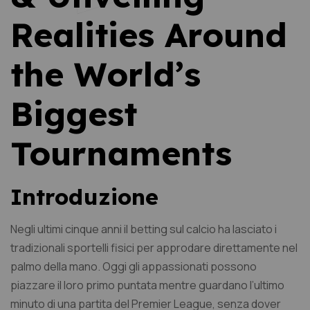
Realities Around
the World’s
Biggest
Tournaments
Introduzione
Negli ultimi cinque anni il betting sul calcio ha lasciato i
tradizionali sportelli fisici per approdare direttamente nel
palmo della mano. Oggi gli appassionati possono
piazzare il loro primo puntata mentre guardano l’ultimo
minuto di una partita del Premier League, senza dover