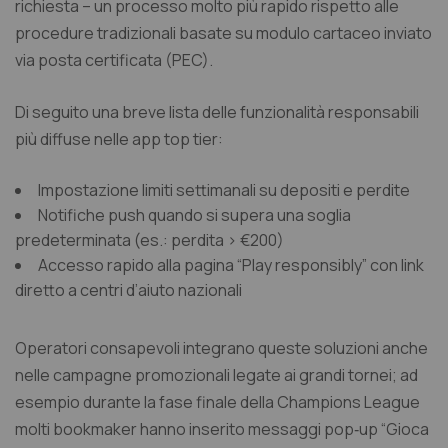
richiesta – un processo molto più rapido rispetto alle
procedure tradizionali basate su modulo cartaceo inviato
via posta certificata (PEC).
Di seguito una breve lista delle funzionalità responsabili
più diffuse nelle app top tier:
Impostazione limiti settimanali su depositi e perdite
Notifiche push quando si supera una soglia
predeterminata (es.: perdita > €200)
Accesso rapido alla pagina “Play responsibly” con link
diretto a centri d’aiuto nazionali
Operatori consapevoli integrano queste soluzioni anche
nelle campagne promozionali legate ai grandi tornei; ad
esempio durante la fase finale della Champions League
molti bookmaker hanno inserito messaggi pop‑up “Gioca