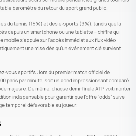
éritable baromètre du retour du sport grand public.
ies du tennis (15 %) et des e‑sports (9 %), tandis que la
cés depuis un smartphone ou une tablette – chiffre qui
 mobile s’appuie sur l’accès immédiat aux flux vidéo
matiquement une mise dès qu’un événement clé survient
z‑vous sportifs : lors du premier match officiel de
3 000 paris par minute, soit un bond impressionnant comparé
iode majeure. De même, chaque demi-finale ATP voit monter
ition indispensable pour garantir que l’offre “odds” suive
rage temporel défavorable au joueur.
s