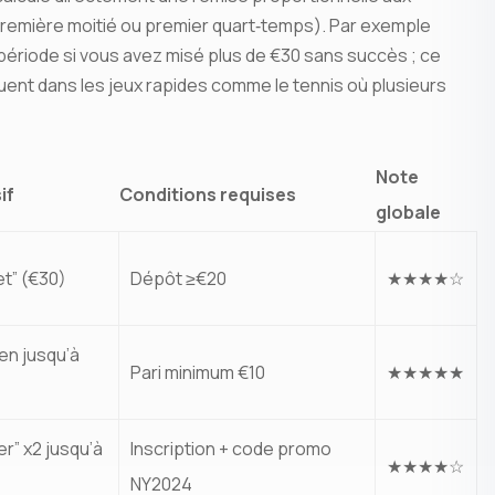
remière moitié ou premier quart‐temps). Par exemple
période si vous avez misé plus de €30 sans succès ; ce
ent dans les jeux rapides comme le tennis où plusieurs
Note
if
Conditions requises
globale
et” (€30)
Dépôt ≥€20
★★★★☆
en jusqu’à
Pari minimum €10
★★★★★
er” x2 jusqu’à
Inscription + code promo
★★★★☆
NY2024