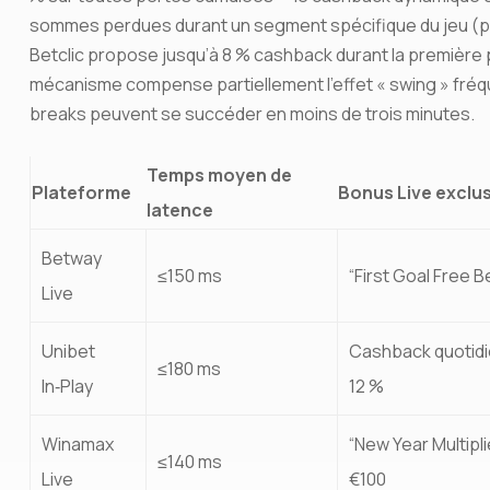
sommes perdues durant un segment spécifique du jeu (p
Betclic propose jusqu’à 8 % cashback durant la première 
mécanisme compense partiellement l’effet « swing » fréqu
breaks peuvent se succéder en moins de trois minutes.
Temps moyen de
Plateforme
Bonus Live exclus
latence
Betway
≤150 ms
“First Goal Free B
Live
Unibet
Cashback quotidi
≤180 ms
In‑Play
12 %
Winamax
“New Year Multipli
≤140 ms
Live
€100