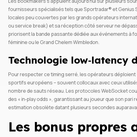
Les bookmakers s’appuient aujourd’hui sur plusieurs source
fournisseurs spécialisés tels que Sportradar® et Genius 
locales peu couvertes par les grands opérateurs internati
ou service break) et sa réception côté serveur ne dépass
priorisent la bande passante dédiée aux événements à f
féminine ou le Grand Chelem Wimbledon.
Technologie low‑latency
Pour respecter ce timing serré, les opérateurs déploient
sportifs européens – souvent collocaux avec ceux utilisés
nombre de sauts réseau. Les protocoles WebSocket coup
des « in‑play odds », garantissant au joueur que son pari r
estimation obsolète datant plusieurs secondes auparava
Les bonus propres au