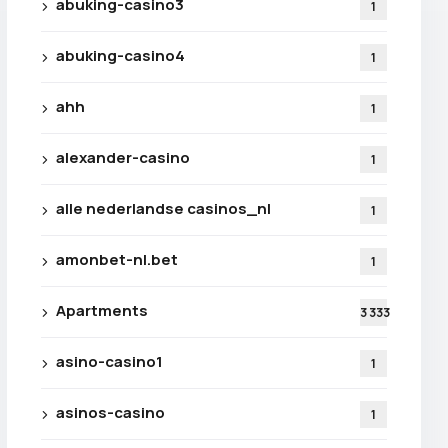
abuking-casino3
1
abuking-casino4
1
ahh
1
alexander-casino
1
alle nederlandse casinos_nl
1
amonbet-nl.bet
1
Apartments
3 333
asino-casino1
1
asinos-casino
1