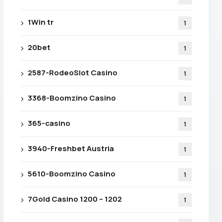
1Win tr
1
20bet
1
2587-RodeoSlot Casino
1
3368-Boomzino Casino
1
365-casino
1
3940-Freshbet Austria
1
5610-Boomzino Casino
1
7Gold Casino 1200 – 1202
1