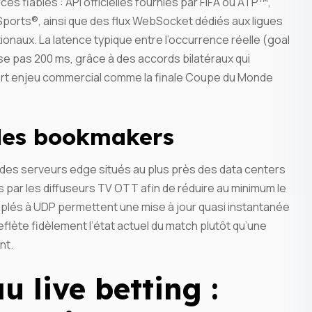
s fiables : API officielles fournies par FIFA ou ATP™,
Sports®, ainsi que des flux WebSocket dédiés aux ligues
onaux. La latence typique entre l’occurrence réelle (goal
e pas 200 ms, grâce à des accords bilatéraux qui
ort enjeu commercial comme la finale Coupe du Monde
 des bookmakers
 des serveurs edge situés au plus près des data centers
Abonne
 par les diffuseurs TV OTT afin de réduire au minimum le
lés à UDP permettent une mise à jour quasi instantanée
Aux Mi
eflète fidèlement l’état actuel du match plutôt qu’une
nt.
Jour !
 live betting :