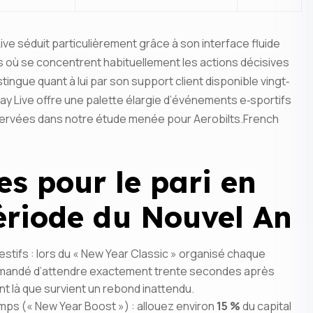
ve séduit particulièrement grâce à son interface fluide
 où se concentrent habituellement les actions décisives
tingue quant à lui par son support client disponible vingt‐
way Live offre une palette élargie d’événements e‑sportifs
bservées dans notre étude menée pour Aerobilts.French
s pour le pari en
ériode du Nouvel An
stifs : lors du « New Year Classic » organisé chaque
ommandé d’attendre exactement trente secondes après
nt là que survient un rebond inattendu.
emps (« New Year Boost ») : allouez environ
15 %
du capital