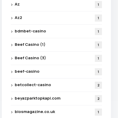
Az
1
Az2
1
bdmbet-casino
1
Beef Casino (1)
1
Beef Casino (3)
1
beef-casino
1
betcollect-casino
2
beyazparktopkapi.com
2
biosmagazine.co.uk
1